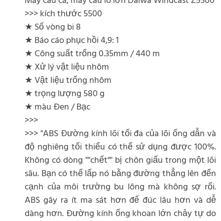
Máy câu cá, máy câu lô lớn Daiwa Windcast Z5500
>>> kích thước 5500
★ Số vòng bi 8
★ Báo cáo phục hồi 4,9: 1
★ Công suất trống 0.35mm / 440 m
★ Xử lý vật liệu nhôm
★ Vật liệu trống nhôm
★ trọng lượng 580 g
★ màu Đen / Bạc
>>>
>>> "ABS Đường kính lõi tối đa của lõi ống dẫn và
độ nghiêng tối thiểu có thể sử dụng được 100%.
Không có dòng ""chết"" bị chôn giấu trong một lõi
sâu. Bạn có thể lấp nó bằng đường thẳng lên đến
cạnh của môi trường bu lông mà không sợ rối.
ABS gây ra ít ma sát hơn để đúc lâu hơn và dễ
dàng hơn. Đường kính ống khoan lớn chảy tự do