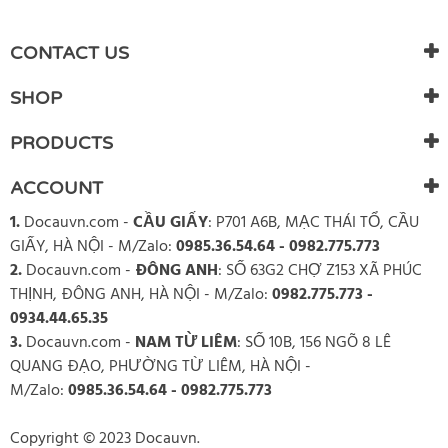
WRITE REVIEW
There are currently no product reviews. Be the first who write
CONTACT US
review
SHOP
PRODUCTS
ACCOUNT
1.
Docauvn.com
-
CẦU GIẤY
: P701 A6B, MẠC THÁI TỔ, CẦU
GIẤY, HÀ NỘI - M/Zalo:
0985.36.54.64 - 0982.775.773
2.
Docauvn.com
-
ĐÔNG ANH
: SỐ 63G2 CHỢ Z153 XÃ PHÚC
THỊNH, ĐÔNG ANH, HÀ NỘI - M/Zalo:
0982.775.773 -
0934.44.65.35
3.
Docauvn.com
-
NAM TỪ LIÊM
: SỐ 10B, 156 NGÕ 8 LÊ
QUANG ĐẠO, PHƯỜNG TỪ LIÊM, HÀ NỘI -
M/Zalo:
0985.36.54.64 - 0982.775.773
Copyright © 2023 Docauvn.