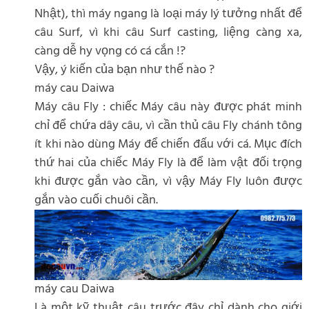
Nhật), thì máy ngang là loại máy lý tưởng nhất để
câu Surf, vì khi câu Surf casting, liệng càng xa,
càng dễ hy vọng có cá cắn !?
Vậy, ý kiến của bạn như thế nào ?
máy cau Daiwa
Máy câu Fly : chiếc Máy câu này được phát minh
chỉ để chứa dây câu, vì cần thủ câu Fly chánh tông
ít khi nào dùng Máy để chiến đấu với cá. Mục đích
thứ hai của chiếc Máy Fly là để làm vật đối trọng
khi được gắn vào cần, vì vậy Máy Fly luôn được
gắn vào cuối chuôi cần.
máy cau Daiwa
Là một kỹ thuật câu trước đây chỉ dành cho giới