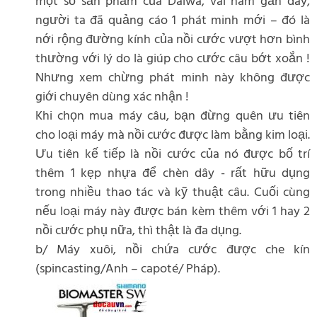
một số sản phẩm của Daiwa, vài năm gần đây,
người ta đã quảng cáo 1 phát minh mới – đó là
nới rộng đường kính của nồi cước vượt hơn bình
thường với lý do là giúp cho cước câu bớt xoắn !
Nhưng xem chừng phát minh này không được
giới chuyên dùng xác nhận !
Khi chọn mua máy câu, bạn đừng quên ưu tiên
cho loại máy mà nồi cước được làm bằng kim loại.
Ưu tiên kế tiếp là nồi cước của nó được bố trí
thêm 1 kẹp nhựa để chèn dây - rất hữu dụng
trong nhiều thao tác và kỹ thuật câu. Cuối cùng
nếu loại máy này được bán kèm thêm với 1 hay 2
nồi cước phụ nữa, thì thật là đa dụng.
b/ Máy xuôi, nồi chứa cước được che kín
(spincasting/Anh – capoté/ Pháp).