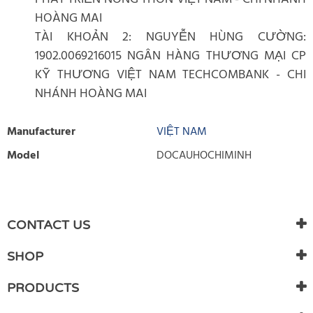
HOÀNG MAI
TÀI KHOẢN 2: NGUYỄN HÙNG CƯỜNG:
1902.0069216015 NGÂN HÀNG THƯƠNG MẠI CP
KỸ THƯƠNG VIỆT NAM TECHCOMBANK - CHI
NHÁNH HOÀNG MAI
Manufacturer
VIỆT NAM
Model
DOCAUHOCHIMINH
WRITE REVIEW
There are currently no product reviews. Be the first who write
CONTACT US
review
SHOP
PRODUCTS