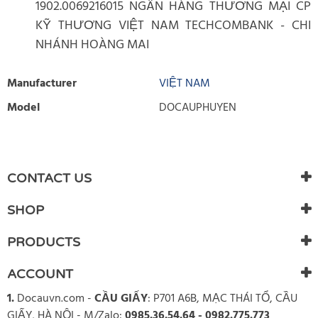
1902.0069216015 NGÂN HÀNG THƯƠNG MẠI CP
KỸ THƯƠNG VIỆT NAM TECHCOMBANK - CHI
NHÁNH HOÀNG MAI
Manufacturer
VIỆT NAM
Model
DOCAUPHUYEN
WRITE REVIEW
There are currently no product reviews. Be the first who write
CONTACT US
review
SHOP
PRODUCTS
ACCOUNT
1.
Docauvn.com
-
CẦU GIẤY
: P701 A6B, MẠC THÁI TỔ, CẦU
GIẤY, HÀ NỘI - M/Zalo:
0985.36.54.64 - 0982.775.773