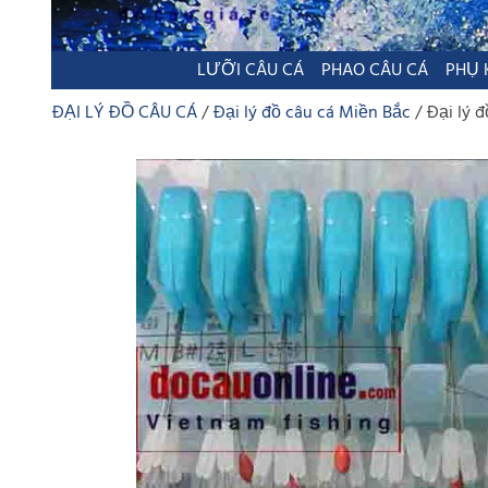
LƯỠI CÂU CÁ
PHAO CÂU CÁ
PHỤ 
ĐẠI LÝ ĐỒ CÂU CÁ
Đại lý đồ câu cá Miền Bắc
Đại lý đ