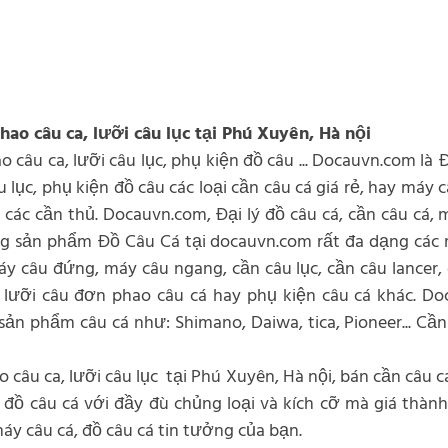
phao câu ca, lưỡi câu lục tại Phú Xuyên, Hà nội
o câu ca, lưỡi câu lục, phụ kiện đồ câu ... Docauvn.com là 
u lục, phụ kiện đồ câu các loại cần câu cá giá rẻ, hay máy
ác cần thủ. Docauvn.com, Đại lý đồ câu cá, cần câu cá, m
àng sản phẩm Đồ Câu Cá tại docauvn.com rất đa dạng các
y câu đứng, máy câu ngang, cần câu lục, cần câu lancer, 
ục, lưỡi câu đơn phao câu cá hay phụ kiện câu cá khác. D
n phẩm câu cá như: Shimano, Daiwa, tica, Pioneer... Cần 
ao câu ca, lưỡi câu lục tại Phú Xuyên, Hà nội, bán cần câu 
 đồ câu cá với đầy đù chủng loại và kích cỡ mà giá thành 
máy câu cá, đồ câu cá tin tưởng của bạn.