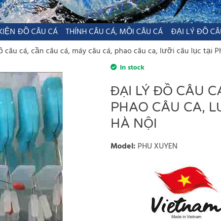
KIỆN ĐỒ CÂU CÁ
THÍNH CÂU CÁ, MỒI CÂU CÁ
ĐẠI LÝ ĐỒ CÂ
ồ câu cá, cần câu cá, máy câu cá, phao câu ca, lưỡi câu lục tại 
In stock
ĐẠI LÝ ĐỒ CÂU C
PHAO CÂU CA, L
HÀ NỘI
Model
:
PHU XUYEN