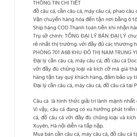
THÔNG TIN CHI TIẾT
đồ câu cá, cần câu cá, máy câu cá, phao câu 
Vận chuyển hàng hóa đến tận nơi bằng ô t
Ship hàng COD Thanh toán tiền khi nhận hàn
Trụ sở chính: TỔNG ĐẠI LÝ BÁN ĐẠI LÝ chuyê
rẻ nhất thị trường. với đầy đủ các thương
PHÒNG 701 A6B KHU ĐÔ THỊ NAM TRUNG Y
Đại lý cần câu cá, máy câu cá, đồ câu cá D
với đầy đù chủng loại và kích cỡ mà giá th
hàng tận tay quý khách hàng, đảm bảo uy tín
Đại lý cần câu cá, máy câu cá, đồ câu cá tại
Câu cá là hình thức giải trí lành mạnh nhất
Vì vậy, câu cá đang có xu hướng phát triển
cá, đồ câu cá với đầy đù chủng loại và kíc
Xuyên, Hà nội diễn ra tấp nập.
Mua bán cần câu cá, máy câu cá, đồ câu cá t