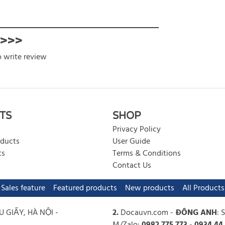
 >>>
o write review
rite review
TS
SHOP
Privacy Policy
oducts
User Guide
ts
Terms & Conditions
Contact Us
Sales feature
Featured products
New products
All Products
U GIẤY, HÀ NỘI -
2.
Docauvn.com
-
ĐÔNG ANH
: 