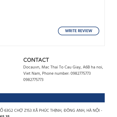
WRITE REVIEW
WRITE REVIEW
CONTACT
Docauvn
,
Mac Thai To
Cau Giay
,
A6B
ha noi
,
Viet Nam
,
Phone number: 0982775773
0982775773
SỐ 63G2 CHỢ Z153 XÃ PHÚC THỊNH, ĐÔNG ANH, HÀ NỘI -