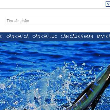
V
ỤC
CẦN CÂU CÁ
CẦN CÂU LỤC
CẦN CÂU CÁ ĐƠN
MÁY C