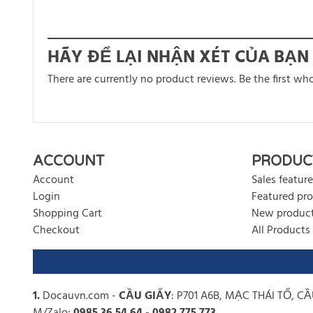
HÃY ĐỂ LẠI NHẬN XÉT CỦA BẠN
There are currently no product reviews. Be the first wh
There are currently no product reviews. Be the first who w
ACCOUNT
PRODUC
Account
Sales feature
Login
Featured pr
Shopping Cart
New produc
Checkout
All Products
1.
Docauvn.com
-
CẦU GIẤY
: P701 A6B, MẠC THÁI TỔ, CẦ