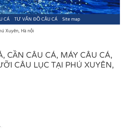
U CÁ
TƯ VẤN ĐỒ CÂU CÁ
Site map
Phú Xuyên, Hà nội
Á, CẦN CÂU CÁ, MÁY CÂU CÁ,
ƯỠI CÂU LỤC TẠI PHÚ XUYÊN,