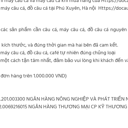
í máy câu cá và máy câu cá khi mua hàng của Https://do
, máy câu cá, đồ câu cá tại Phú Xuyên, Hà nội Https://doc
và các sản phẩm cần câu cá, máy câu cá, đồ câu cá nguy
 kích thước, và đúng thời gian mà hai bên đã cam kết.
 máy câu cá, đồ câu cá, café tự nhiên đúng chủng loại
một cách tận tâm nhất, đảm bảo vui lòng khi khách đến và 
 đơn hàng trên 1.000.000 VND)
.201.003300 NGÂN HÀNG NÔNG NGHIỆP VÀ PHÁT TRIỂN
02.0069216015 NGÂN HÀNG THƯƠNG MẠI CP KỸ THƯƠN