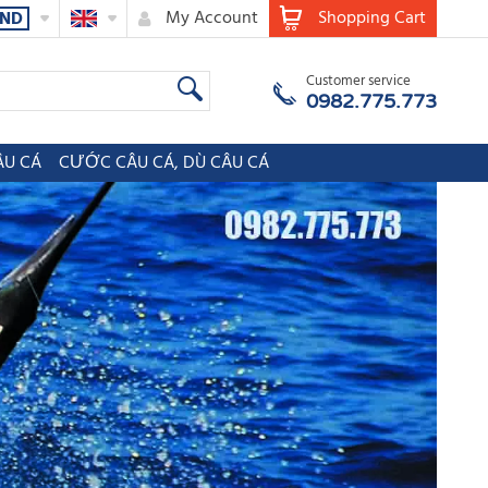
My Account
Shopping Cart
ND
Customer service
0982.775.773
ÂU CÁ
CƯỚC CÂU CÁ, DÙ CÂU CÁ