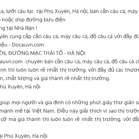
ca, lưỡi câu lục tại Phú Xuyên, Hà nội, bán cần câu cá, máy
ô hoặc ship đường bưu điện
g tại Nhà Bạn !
n cung cấp cần câu cá, máy câu cá, đồ câu cá với đầy đù 
 hiệu - Docauvn.com
ÊN, ĐƯỜNG MẠC THÁI TỔ - HÀ NỘI
ocauvn.com chuyên bán cần câu cá, máy câu cá, đồ câu cá c
ành thì luôn luôn rẻ nhất thị trường. với đầy đủ các thư
, chất lượng và giá thành rẻ nhất thị trường.
 Phú Xuyên, Hà nội
 giúp mọi người và gia đình có những phút giây thư giãn 
 mạnh mẽ tại Việt Nam. Điều này giải thích vì sao thị tr
h cỡ mà giá thành thì luôn luôn rẻ nhất thị trường. với đ
ại Phú Xuyên, Hà nội