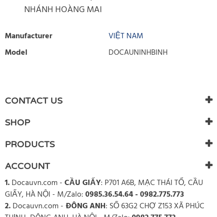
NHÁNH HOÀNG MAI
Manufacturer
VIỆT NAM
Model
DOCAUNINHBINH
WRITE REVIEW
There are currently no product reviews. Be the first who write
CONTACT US
review
SHOP
PRODUCTS
ACCOUNT
1.
Docauvn.com
-
CẦU GIẤY
: P701 A6B, MẠC THÁI TỔ, CẦU
GIẤY, HÀ NỘI - M/Zalo:
0985.36.54.64 - 0982.775.773
2.
Docauvn.com
-
ĐÔNG ANH
: SỐ 63G2 CHỢ Z153 XÃ PHÚC