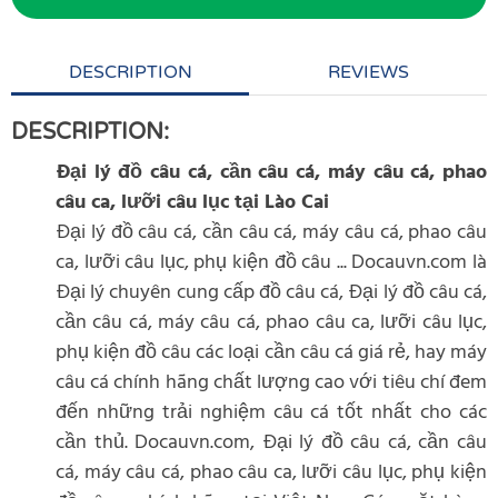
DESCRIPTION
REVIEWS
DESCRIPTION:
Đại lý đồ câu cá, cần câu cá, máy câu cá, phao
câu ca, lưỡi câu lục tại Lào Cai
Đại lý đồ câu cá, cần câu cá, máy câu cá, phao câu
ca, lưỡi câu lục, phụ kiện đồ câu ... Docauvn.com là
Đại lý chuyên cung cấp đồ câu cá, Đại lý đồ câu cá,
cần câu cá, máy câu cá, phao câu ca, lưỡi câu lục,
phụ kiện đồ câu các loại cần câu cá giá rẻ, hay máy
câu cá chính hãng chất lượng cao với tiêu chí đem
đến những trải nghiệm câu cá tốt nhất cho các
cần thủ. Docauvn.com, Đại lý đồ câu cá, cần câu
cá, máy câu cá, phao câu ca, lưỡi câu lục, phụ kiện