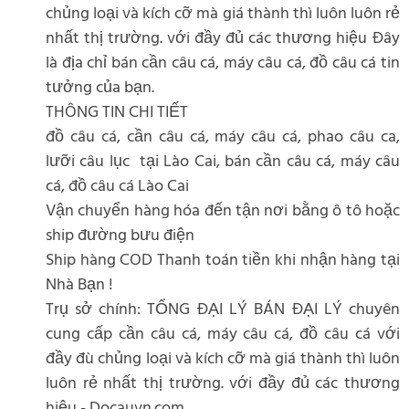
chủng loại và kích cỡ mà giá thành thì luôn luôn rẻ
nhất thị trường. với đầy đủ các thương hiệu Đây
là địa chỉ bán cần câu cá, máy câu cá, đồ câu cá tin
tưởng của bạn.
THÔNG TIN CHI TIẾT
đồ câu cá, cần câu cá, máy câu cá, phao câu ca,
lưỡi câu lục tại Lào Cai, bán cần câu cá, máy câu
cá, đồ câu cá Lào Cai
Vận chuyển hàng hóa đến tận nơi bằng ô tô hoặc
ship đường bưu điện
Ship hàng COD Thanh toán tiền khi nhận hàng tại
Nhà Bạn !
Trụ sở chính: TỔNG ĐẠI LÝ BÁN ĐẠI LÝ chuyên
cung cấp cần câu cá, máy câu cá, đồ câu cá với
đầy đù chủng loại và kích cỡ mà giá thành thì luôn
luôn rẻ nhất thị trường. với đầy đủ các thương
hiệu - Docauvn.com