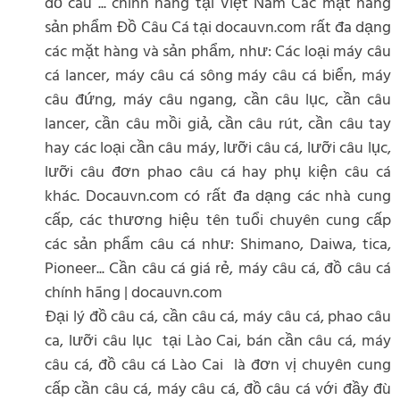
đồ câu ... chính hãng tại Việt Nam Các mặt hàng
sản phẩm Đồ Câu Cá tại docauvn.com rất đa dạng
các mặt hàng và sản phẩm, như: Các loại máy câu
cá lancer, máy câu cá sông máy câu cá biển, máy
câu đứng, máy câu ngang, cần câu lục, cần câu
lancer, cần câu mồi giả, cần câu rút, cần câu tay
hay các loại cần câu máy, lưỡi câu cá, lưỡi câu lục,
lưỡi câu đơn phao câu cá hay phụ kiện câu cá
khác. Docauvn.com có rất đa dạng các nhà cung
cấp, các thương hiệu tên tuổi chuyên cung cấp
các sản phẩm câu cá như: Shimano, Daiwa, tica,
Pioneer... Cần câu cá giá rẻ, máy câu cá, đồ câu cá
chính hãng | docauvn.com
Đại lý đồ câu cá, cần câu cá, máy câu cá, phao câu
ca, lưỡi câu lục tại Lào Cai, bán cần câu cá, máy
câu cá, đồ câu cá Lào Cai là đơn vị chuyên cung
cấp cần câu cá, máy câu cá, đồ câu cá với đầy đù