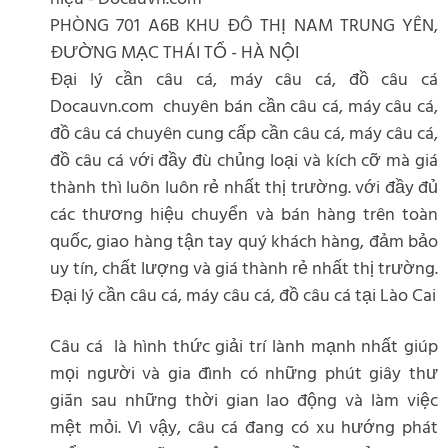
PHÒNG 701 A6B KHU ĐÔ THỊ NAM TRUNG YÊN,
ĐƯỜNG MẠC THÁI TỔ - HÀ NỘI
Đại lý cần câu cá, máy câu cá, đồ câu cá
Docauvn.com chuyên bán cần câu cá, máy câu cá,
đồ câu cá chuyên cung cấp cần câu cá, máy câu cá,
đồ câu cá với đầy đù chủng loại và kích cỡ mà giá
thành thì luôn luôn rẻ nhất thị trường. với đầy đủ
các thương hiệu chuyển và bán hàng trên toàn
quốc, giao hàng tận tay quý khách hàng, đảm bảo
uy tín, chất lượng và giá thành rẻ nhất thị trường.
Đại lý cần câu cá, máy câu cá, đồ câu cá tại Lào Cai
Câu cá là hình thức giải trí lành mạnh nhất giúp
mọi người và gia đình có những phút giây thư
giãn sau những thời gian lao động và làm việc
mệt mỏi. Vì vậy, câu cá đang có xu hướng phát