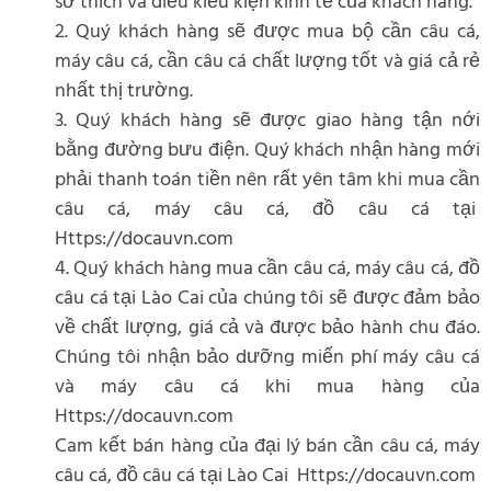
sở thích và điều kiều kiện kinh tế của khách hàng.
2. Quý khách hàng sẽ được mua bộ cần câu cá,
máy câu cá, cần câu cá chất lượng tốt và giá cả rẻ
nhất thị trường.
3. Quý khách hàng sẽ được giao hàng tận nới
bằng đường bưu điện. Quý khách nhận hàng mới
phải thanh toán tiền nên rất yên tâm khi mua cần
câu cá, máy câu cá, đồ câu cá tại
Https://docauvn.com
4. Quý khách hàng mua cần câu cá, máy câu cá, đồ
câu cá tại Lào Cai của chúng tôi sẽ được đảm bảo
về chất lượng, giá cả và được bảo hành chu đáo.
Chúng tôi nhận bảo dưỡng miến phí máy câu cá
và máy câu cá khi mua hàng của
Https://docauvn.com
Cam kết bán hàng của đại lý bán cần câu cá, máy
câu cá, đồ câu cá tại Lào Cai Https://docauvn.com