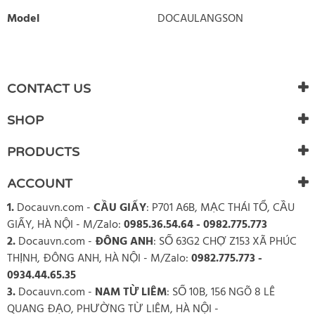
Model
DOCAULANGSON
WRITE REVIEW
There are currently no product reviews. Be the first who write
CONTACT US
review
SHOP
PRODUCTS
ACCOUNT
1.
Docauvn.com
-
CẦU GIẤY
: P701 A6B, MẠC THÁI TỔ, CẦU
GIẤY, HÀ NỘI - M/Zalo:
0985.36.54.64 - 0982.775.773
2.
Docauvn.com
-
ĐÔNG ANH
: SỐ 63G2 CHỢ Z153 XÃ PHÚC
THỊNH, ĐÔNG ANH, HÀ NỘI - M/Zalo:
0982.775.773 -
0934.44.65.35
3.
Docauvn.com
-
NAM TỪ LIÊM
: SỐ 10B, 156 NGÕ 8 LÊ
QUANG ĐẠO, PHƯỜNG TỪ LIÊM, HÀ NỘI -