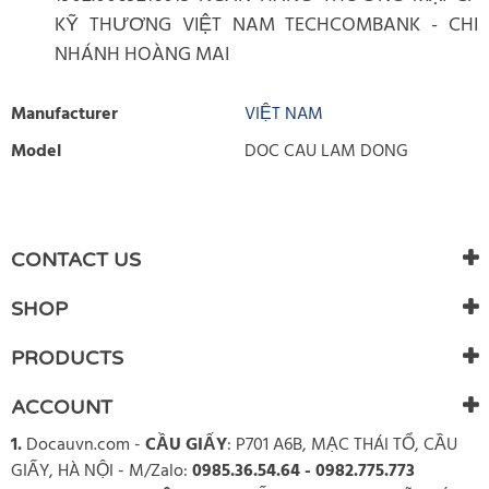
KỸ THƯƠNG VIỆT NAM TECHCOMBANK - CHI
NHÁNH HOÀNG MAI
Manufacturer
VIỆT NAM
Model
DOC CAU LAM DONG
WRITE REVIEW
There are currently no product reviews. Be the first who write
CONTACT US
review
SHOP
PRODUCTS
ACCOUNT
1.
Docauvn.com
-
CẦU GIẤY
: P701 A6B, MẠC THÁI TỔ, CẦU
GIẤY, HÀ NỘI - M/Zalo:
0985.36.54.64 - 0982.775.773