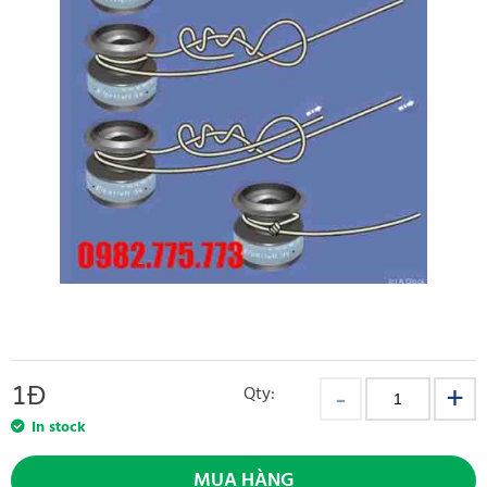
1
Đ
Qty:
In stock
MUA HÀNG