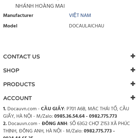
NHÁNH HOÀNG MAI
Manufacturer
VIỆT NAM
Model
DOCAULAICHAU
WRITE REVIEW
There are currently no product reviews. Be the first who write
CONTACT US
review
SHOP
PRODUCTS
ACCOUNT
1.
Docauvn.com
-
CẦU GIẤY
: P701 A6B, MẠC THÁI TỔ, CẦU
GIẤY, HÀ NỘI - M/Zalo:
0985.36.54.64 - 0982.775.773
2.
Docauvn.com
-
ĐÔNG ANH
: SỐ 63G2 CHỢ Z153 XÃ PHÚC
THỊNH, ĐÔNG ANH, HÀ NỘI - M/Zalo:
0982.775.773 -