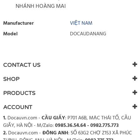
NHÁNH HOÀNG MAI
Manufacturer
VIỆT NAM
Model
DOCAUDANANG
WRITE REVIEW
There are currently no product reviews. Be the first who write
CONTACT US
review
SHOP
PRODUCTS
ACCOUNT
1.
Docauvn.com
-
CẦU GIẤY
: P701 A6B, MẠC THÁI TỔ, CẦU
GIẤY, HÀ NỘI - M/Zalo:
0985.36.54.64 - 0982.775.773
2.
Docauvn.com
-
ĐÔNG ANH
: SỐ 63G2 CHỢ Z153 XÃ PHÚC