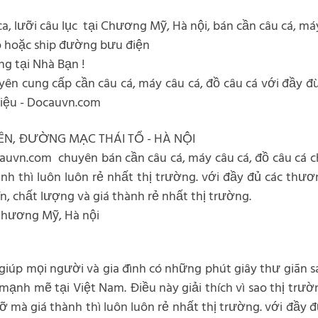
 ca, lưỡi câu lục tại Chương Mỹ, Hà nội, bán cần câu cá, m
ô hoặc ship đường bưu điện
g tại Nhà Bạn !
n cung cấp cần câu cá, máy câu cá, đồ câu cá với đầy đù 
hiệu - Docauvn.com
ÊN, ĐƯỜNG MẠC THÁI TỔ - HÀ NỘI
ocauvn.com chuyên bán cần câu cá, máy câu cá, đồ câu cá c
ành thì luôn luôn rẻ nhất thị trường. với đầy đủ các thư
, chất lượng và giá thành rẻ nhất thị trường.
i Chương Mỹ, Hà nội
 giúp mọi người và gia đình có những phút giây thư giãn 
 mạnh mẽ tại Việt Nam. Điều này giải thích vì sao thị tr
 cỡ mà giá thành thì luôn luôn rẻ nhất thị trường. với đầy