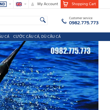
My Account
Shopping Cart
ND
Customer service
0982.775.773
ÂU CÁ
CƯỚC CÂU CÁ, DÙ CÂU CÁ