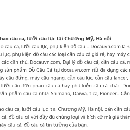
 phao câu ca, lưỡi câu lục tại Chương Mỹ, Hà nội
o câu ca, lưỡi câu lục, phụ kiện đồ câu ... Docauvn.com là 
u lục, phụ kiện đồ câu các loại cần câu cá giá rẻ, hay máy
ác cần thủ. Docauvn.com, Đại lý đồ câu cá, cần câu cá, m
àng sản phẩm Đồ Câu Cá tại docauvn.com rất đa dạng các
y câu đứng, máy câu ngang, cần câu lục, cần câu lancer, 
ục, lưỡi câu đơn phao câu cá hay phụ kiện câu cá khác. D
n phẩm câu cá như: Shimano, Daiwa, tica, Pioneer... Cần 
hao câu ca, lưỡi câu lục tại Chương Mỹ, Hà nội, bán cần c
cá, đồ câu cá với đầy đù chủng loại và kích cỡ mà giá thàn
máy câu cá, đồ câu cá tin tưởng của bạn.