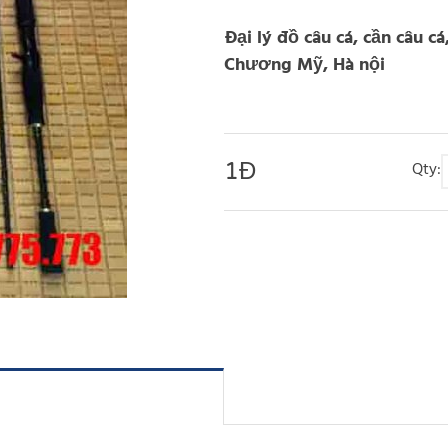
Đại lý đồ câu cá, cần câu cá
Chương Mỹ, Hà nội
1
Đ
Qty: