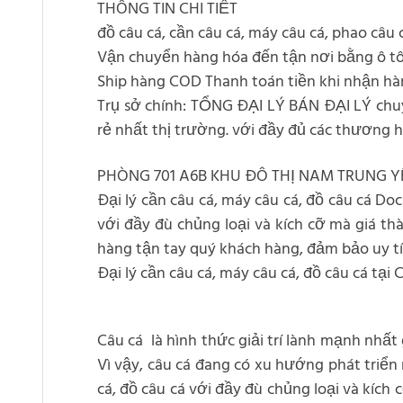
THÔNG TIN CHI TIẾT
đồ câu cá, cần câu cá, máy câu cá, phao câu
Vận chuyển hàng hóa đến tận nơi bằng ô t
Ship hàng COD Thanh toán tiền khi nhận hàn
Trụ sở chính: TỔNG ĐẠI LÝ BÁN ĐẠI LÝ chuyê
rẻ nhất thị trường. với đầy đủ các thương 
PHÒNG 701 A6B KHU ĐÔ THỊ NAM TRUNG Y
Đại lý cần câu cá, máy câu cá, đồ câu cá D
với đầy đù chủng loại và kích cỡ mà giá th
hàng tận tay quý khách hàng, đảm bảo uy tín
Đại lý cần câu cá, máy câu cá, đồ câu cá tạ
Câu cá là hình thức giải trí lành mạnh nhất
Vì vậy, câu cá đang có xu hướng phát triển
cá, đồ câu cá với đầy đù chủng loại và kích