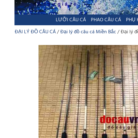
LƯỠI CÂU CÁ
PHAO CÂU CÁ
PHỤ 
ĐẠI LÝ ĐỒ CÂU CÁ
Đại lý đồ câu cá Miền Bắc
Đại lý đ