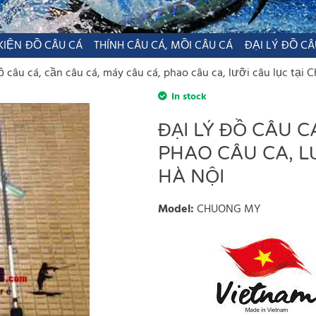
KIỆN ĐỒ CÂU CÁ
THÍNH CÂU CÁ, MỒI CÂU CÁ
ĐẠI LÝ ĐỒ CÂ
ồ câu cá, cần câu cá, máy câu cá, phao câu ca, lưỡi câu lục tại
In stock
ĐẠI LÝ ĐỒ CÂU C
PHAO CÂU CA, L
HÀ NỘI
Model
:
CHUONG MY