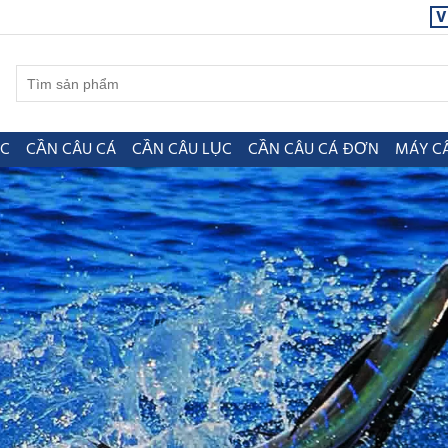
V
ỤC
CẦN CÂU CÁ
CẦN CÂU LỤC
CẦN CÂU CÁ ĐƠN
MÁY C