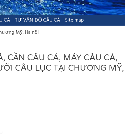
U CÁ
TƯ VẤN ĐỒ CÂU CÁ
Site map
 Chương Mỹ, Hà nội
Á, CẦN CÂU CÁ, MÁY CÂU CÁ,
ƯỠI CÂU LỤC TẠI CHƯƠNG MỸ,