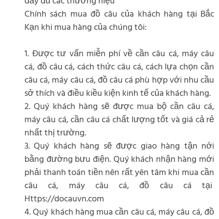
đầy đủ các thương hiệu
Chính sách mua đồ câu của khách hàng tại Bắc
Kạn khi mua hàng của chúng tôi:
1. Được tư vấn miễn phí về cần câu cá, máy câu
cá, đồ câu cá, cách thức câu cá, cách lựa chọn cần
câu cá, máy câu cá, đồ câu cá phù hợp với nhu cầu
sở thích và điều kiều kiện kinh tế của khách hàng.
2. Quý khách hàng sẽ được mua bộ cần câu cá,
máy câu cá, cần câu cá chất lượng tốt và giá cả rẻ
nhất thị trường.
3. Quý khách hàng sẽ được giao hàng tận nới
bằng đường bưu điện. Quý khách nhận hàng mới
phải thanh toán tiền nên rất yên tâm khi mua cần
câu cá, máy câu cá, đồ câu cá tại
Https://docauvn.com
4. Quý khách hàng mua cần câu cá, máy câu cá, đồ