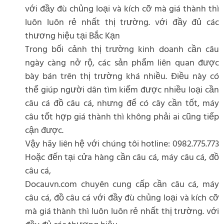
với đầy đù chủng loại và kích cỡ mà giá thành thì
luôn luôn rẻ nhất thị trường. với đầy đủ các
thương hiệu tại Bắc Kạn
Trong bối cảnh thị trường kinh doanh cần câu
ngày càng nở rộ, các sản phẩm liên quan được
bày bán trên thị trường khá nhiều. Điều này có
thể giúp người dân tìm kiếm được nhiều loại cần
câu cá đồ câu cá, nhưng để có cây cần tốt, máy
câu tốt hợp giá thành thì không phải ai cũng tiếp
cận được.
Vậy hãy liên hệ với chúng tôi hotline: 0982.775.773
Hoặc đến tại cửa hàng cần câu cá, máy câu cá, đồ
câu cá,
Docauvn.com chuyên cung cấp cần câu cá, máy
câu cá, đồ câu cá với đầy đù chủng loại và kích cỡ
mà giá thành thì luôn luôn rẻ nhất thị trường. với