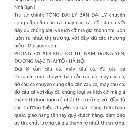
Nhà Bạn !
Trụ sở chính: TỔNG ĐẠI LÝ BÁN ĐẠI LÝ chuyên
cung cấp cần câu cá, máy câu cá, đồ câu cá với
đầy đù chủng loại và kích cỡ mà giá thành thì luôn
luôn rẻ nhất thị trường. với đầy đủ các thương
hiệu - Docauvn.com
PHÒNG 701 A6B KHU ĐÔ THỊ NAM TRUNG YÊN,
ĐƯỜNG MẠC THÁI TỔ - HÀ NỘI
Đại lý cần câu cá, máy câu cá, đồ câu cá
Docauvn.com chuyên bán cần câu cá, máy câu cá,
đồ câu cá chuyên cung cấp cần câu cá, máy câu cá,
đồ câu cá với đầy đù chủng loại và kích cỡ mà giá
thành thì luôn luôn rẻ nhất thị trường. với đầy đủ
các thương hiệu chuyển và bán hàng trên toàn
quốc, giao hàng tận tay quý khách hàng, đảm bảo
uy tín, chất lượng và giá thành rẻ nhất thị trường.