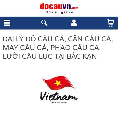
ĐẠI LÝ ĐỒ CÂU CÁ, CẦN CÂU CÁ,
MÁY CÂU CÁ, PHAO CÂU CA,
LƯỠI CÂU LỤC TẠI BẮC KẠN