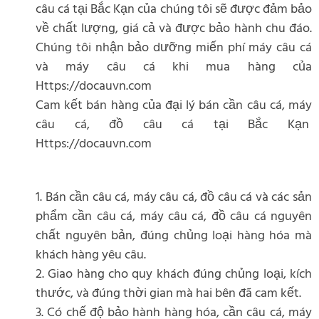
câu cá tại Bắc Kạn của chúng tôi sẽ được đảm bảo
về chất lượng, giá cả và được bảo hành chu đáo.
Chúng tôi nhận bảo dưỡng miến phí máy câu cá
và máy câu cá khi mua hàng của
Https://docauvn.com
Cam kết bán hàng của đại lý bán cần câu cá, máy
câu cá, đồ câu cá tại Bắc Kạn
Https://docauvn.com
1. Bán cần câu cá, máy câu cá, đồ câu cá và các sản
phẩm cần câu cá, máy câu cá, đồ câu cá nguyên
chất nguyên bản, đúng chủng loại hàng hóa mà
khách hàng yêu câu.
2. Giao hàng cho quy khách đúng chủng loại, kích
thước, và đúng thời gian mà hai bên đã cam kết.
3. Có chế độ bảo hành hàng hóa, cần câu cá, máy