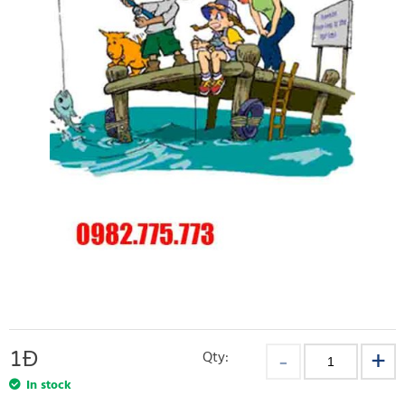
1
Đ
Qty:
In stock