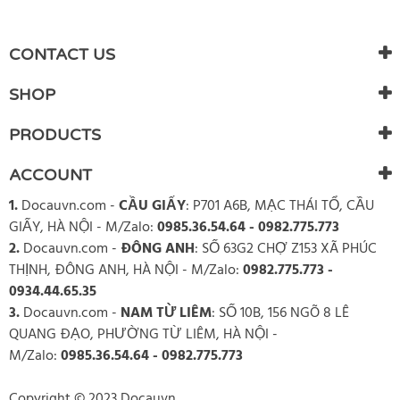
WRITE REVIEW
There are currently no product reviews. Be the first who write
CONTACT US
review
SHOP
PRODUCTS
ACCOUNT
1.
Docauvn.com
-
CẦU GIẤY
: P701 A6B, MẠC THÁI TỔ, CẦU
GIẤY, HÀ NỘI - M/Zalo:
0985.36.54.64 - 0982.775.773
2.
Docauvn.com
-
ĐÔNG ANH
: SỐ 63G2 CHỢ Z153 XÃ PHÚC
THỊNH, ĐÔNG ANH, HÀ NỘI - M/Zalo:
0982.775.773 -
0934.44.65.35
3.
Docauvn.com
-
NAM TỪ LIÊM
: SỐ 10B, 156 NGÕ 8 LÊ
QUANG ĐẠO, PHƯỜNG TỪ LIÊM, HÀ NỘI -
M/Zalo:
0985.36.54.64 - 0982.775.773
Copyright © 2023 Docauvn.