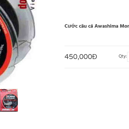
Cước câu cá Awashima Mon
450,000
Đ
Qty: