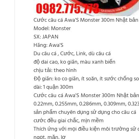
Cước câu cá Awa'S Monster 300m Nhật bản
Model: Monster
SX: JAPAN
Hãng: Awa'S
Du câu cá , Cước, Link, dù câu cá
độ dai cao, ko giãn, màu xanh biển
chịu tải: theo hình
Độ giãn: ko co giãn, ít soăn, ít sước chống s
dài: 1 quận 300m
Cước câu cá Awa'S Monster 300m Nhật bản "
0.22mm, 0.255mm, 0.286mm, 0.309mm, 0.32
sản phẩm chuyên dụng sử dụng cho câu cá
cước đều giai chắc, mịn mềm
Thích ứng với mọi điều kiện môi trường sử 
ngọt, mặn, lợ