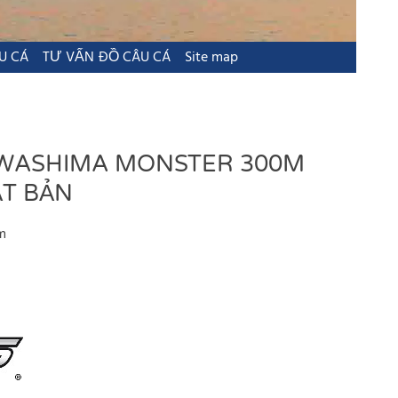
U CÁ
TƯ VẤN ĐỒ CÂU CÁ
Site map
WASHIMA MONSTER 300M
ẬT BẢN
m