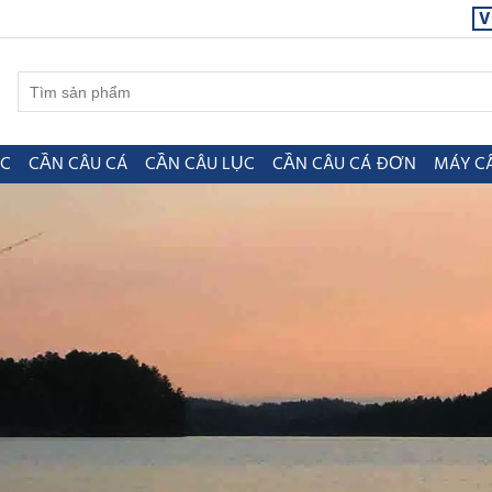
V
ỤC
CẦN CÂU CÁ
CẦN CÂU LỤC
CẦN CÂU CÁ ĐƠN
MÁY C