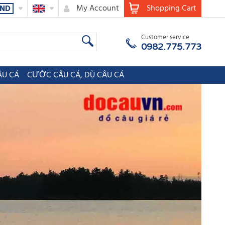
My Account
Shopping Cart
ND
Customer service
0982.775.773
ÂU CÁ
CƯỚC CÂU CÁ, DÙ CÂU CÁ