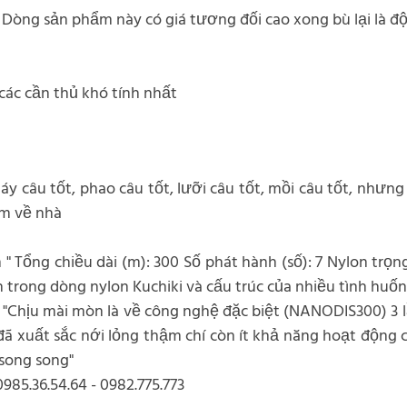
ng sản phẩm này có giá tương đối cao xong bù lại là độ 
ác cần thủ khó tính nhất
y câu tốt, phao câu tốt, lưỡi câu tốt, mồi câu tốt, nhưng 
em về nhà
Tổng chiều dài (m): 300 Số phát hành (số): 7 Nylon trọng
trong dòng nylon Kuchiki và cấu trúc của nhiều tình huống
hịu mài mòn là về công nghệ đặc biệt (NANODIS300) 3 lần
đã xuất sắc nới lỏng thậm chí còn ít khả năng hoạt động 
 song song"
985.36.54.64 - 0982.775.773