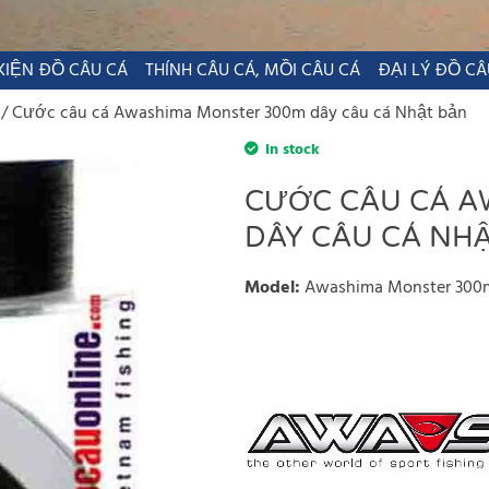
KIỆN ĐỒ CÂU CÁ
THÍNH CÂU CÁ, MỒI CÂU CÁ
ĐẠI LÝ ĐỒ CÂ
Cước câu cá Awashima Monster 300m dây câu cá Nhật bản
In stock
CƯỚC CÂU CÁ A
DÂY CÂU CÁ NH
Model
:
Awashima Monster 300