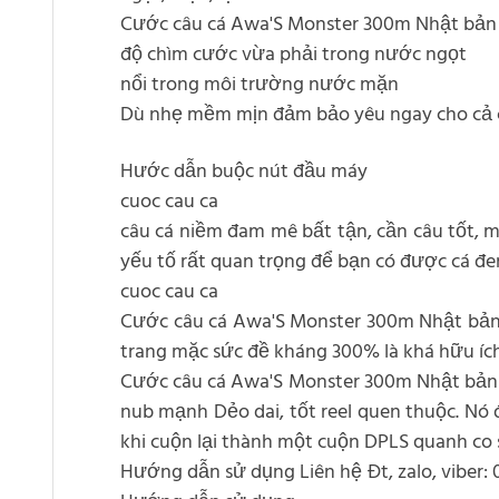
Cước câu cá Awa'S Monster 300m Nhật bản Dò
độ chìm cước vừa phải trong nước ngọt
nổi trong môi trường nước mặn
Dù nhẹ mềm mịn đảm bảo yêu ngay cho cả c
Hước dẫn buộc nút đầu máy
cuoc cau ca
câu cá niềm đam mê bất tận, cần câu tốt, má
yếu tố rất quan trọng để bạn có được cá đ
cuoc cau ca
Cước câu cá Awa'S Monster 300m Nhật bản " 
trang mặc sức đề kháng 300% là khá hữu ích 
Cước câu cá Awa'S Monster 300m Nhật bản "C
nub mạnh Dẻo dai, tốt reel quen thuộc. Nó 
khi cuộn lại thành một cuộn DPLS quanh co
Hướng dẫn sử dụng Liên hệ Đt, zalo, viber: 0