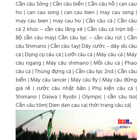
Cần câu Sông | Cần câu biển | Cần câu hồ | can cau
ho | can cau song | can cau bien | may cau song |
may cau bien | may cau ho | Cần câu cá | Cần câu
cá 2 khúc – cần câu lăng xê | Cần câu cá trọn bộ -
Bộ cần câu máy| Cần câu lục – cần câu rút | Cần
câu Shimano | Cần câu tay| Dây cước – dây dù câu
cá | Dụng cụ câu cá | Lưỡi câu cá | Máy câu cá | Máy
câu ngang | Máy câu shimano | Mồi câu cá | Phao
câu cá | Thùng đựng cá | Cần câu lục 2nd | Cần câu
biển | Máy câu lancer | Máy câu fly | Máy câu đứng
giá rẻ | cước câu nhật bản | Phụ kiện câu cá |
Shimano | Daiwa | Ryobi | Olympic | cần câu Iso|
Cần câu tôm| Dien dan cau ca| thời trang câu cá|