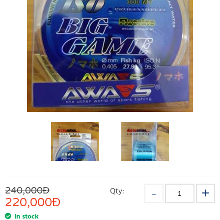
240,000Đ
Qty:
220,000
Đ
In stock