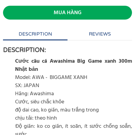
MUA HÀNG
DESCRIPTION
REVIEWS
DESCRIPTION:
Cước câu cá Awashima Big Game xanh 300m
Nhật bản
Model: AWA - BIGGAME XANH
SX: JAPAN
Hãng: Awashima
Cước, siêu chắc khỏe
độ dai cao, ko giãn, màu trắng trong
chịu tải: theo hình
Độ giãn: ko co giãn, ít soăn, ít sước chống soắn,
sước