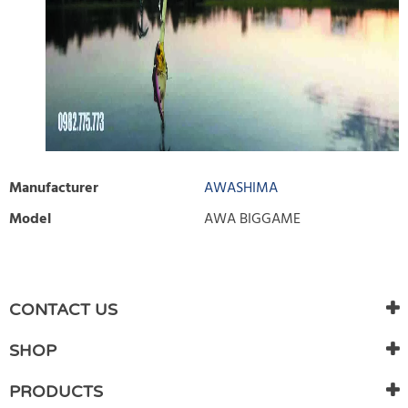
Manufacturer
AWASHIMA
Model
AWA BIGGAME
WRITE REVIEW
There are currently no product reviews. Be the first who write
CONTACT US
review
SHOP
PRODUCTS