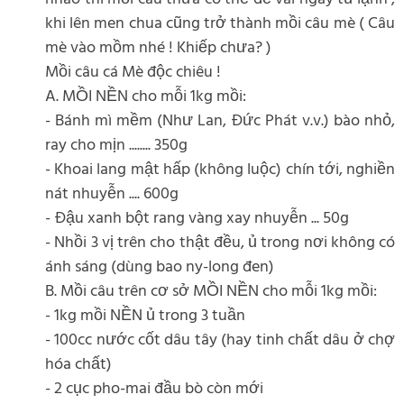
khi lên men chua cũng trở thành mồi câu mè ( Câu
mè vào mồm nhé ! Khiếp chưa? )
Mồi câu cá Mè độc chiêu !
A. MỒI NỀN cho mỗi 1kg mồi:
- Bánh mì mềm (Như Lan, Đức Phát v.v.) bào nhỏ,
ray cho mịn ........ 350g
- Khoai lang mật hấp (không luộc) chín tới, nghiền
nát nhuyễn .... 600g
- Đậu xanh bột rang vàng xay nhuyễn ... 50g
- Nhồi 3 vị trên cho thật đều, ủ trong nơi không có
ánh sáng (dùng bao ny-long đen)
B. Mồi câu trên cơ sở MỒI NỀN cho mỗi 1kg mồi:
- 1kg mồi NỀN ủ trong 3 tuần
- 100cc nước cốt dâu tây (hay tinh chất dâu ở chợ
hóa chất)
- 2 cục pho-mai đầu bò còn mới