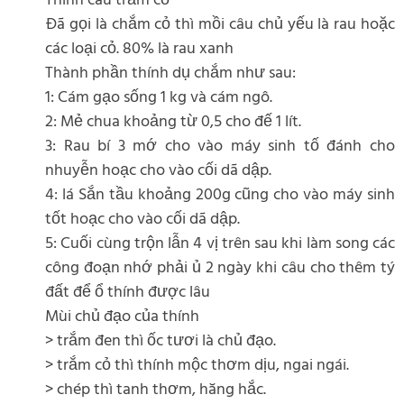
Thính câu trắm cỏ
Đã gọi là chắm cỏ thì mồi câu chủ yếu là rau hoặc
các loại cỏ. 80% là rau xanh
Thành phần thính dụ chắm như sau:
1: Cám gạo sống 1 kg và cám ngô.
2: Mẻ chua khoảng từ 0,5 cho đế 1 lít.
3: Rau bí 3 mớ cho vào máy sinh tố đánh cho
nhuyễn hoạc cho vào cối dã dập.
4: lá Sắn tầu khoảng 200g cũng cho vào máy sinh
tốt hoạc cho vào cối dã dập.
5: Cuối cùng trộn lẫn 4 vị trên sau khi làm song các
công đoạn nhớ phải ủ 2 ngày khi câu cho thêm tý
đất để ổ thính được lâu
Mùi chủ đạo của thính
> trắm đen thì ốc tươi là chủ đạo.
> trắm cỏ thì thính mộc thơm dịu, ngai ngái.
> chép thì tanh thơm, hăng hắc.