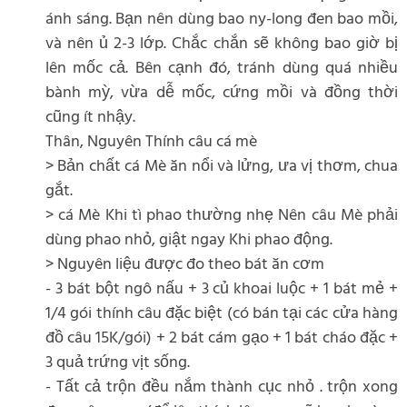
ánh sáng. Bạn nên dùng bao ny-long đen bao mồi,
và nên ủ 2-3 lớp. Chắc chắn sẽ không bao giờ bị
lên mốc cả. Bên cạnh đó, tránh dùng quá nhiều
bành mỳ, vừa dễ mốc, cứng mồi và đồng thời
cũng ít nhậy.
Thân, Nguyên Thính câu cá mè
> Bản chất cá Mè ăn nổi và lửng, ưa vị thơm, chua
gắt.
> cá Mè Khi tì phao thường nhẹ Nên câu Mè phải
dùng phao nhỏ, giật ngay Khi phao động.
> Nguyên liệu được đo theo bát ăn cơm
- 3 bát bột ngô nấu + 3 củ khoai luộc + 1 bát mẻ +
1/4 gói thính câu đặc biệt (có bán tại các cửa hàng
đồ câu 15K/gói) + 2 bát cám gạo + 1 bát cháo đặc +
3 quả trứng vịt sống.
- Tất cả trộn đều nắm thành cục nhỏ . trộn xong