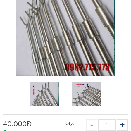
40,000
Đ
Qty: