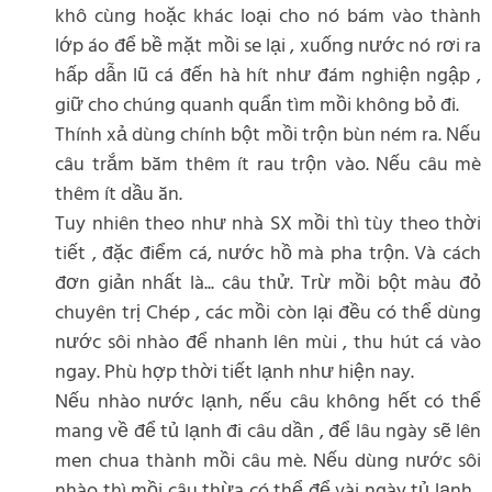
khô cùng hoặc khác loại cho nó bám vào thành
lớp áo để bề mặt mồi se lại , xuống nước nó rơi ra
hấp dẫn lũ cá đến hà hít như đám nghiện ngập ,
giữ cho chúng quanh quẩn tìm mồi không bỏ đi.
Thính xả dùng chính bột mồi trộn bùn ném ra. Nếu
câu trắm băm thêm ít rau trộn vào. Nếu câu mè
thêm ít dầu ăn.
Tuy nhiên theo như nhà SX mồi thì tùy theo thời
tiết , đặc điểm cá, nước hồ mà pha trộn. Và cách
đơn giản nhất là... câu thử. Trừ mồi bột màu đỏ
chuyên trị Chép , các mồi còn lại đều có thể dùng
nước sôi nhào để nhanh lên mùi , thu hút cá vào
ngay. Phù hợp thời tiết lạnh như hiện nay.
Nếu nhào nước lạnh, nếu câu không hết có thể
mang về để tủ lạnh đi câu dần , để lâu ngày sẽ lên
men chua thành mồi câu mè. Nếu dùng nước sôi
nhào thì mồi câu thừa có thể để vài ngày tủ lạnh ,