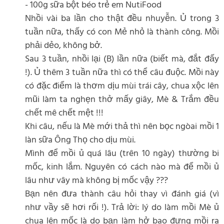
- 100g sữa bột béo trẻ em NutiFood
Nhồi vài ba lần cho thật đều nhuyễn. Ủ trong 3
tuần nữa, thấy có con Mẻ nhỏ là thành công. Mồi
phải dẻo, không bở.
Sau 3 tuần, nhồi lại (B) lần nữa (biết mà, đắt đấy
!). Ủ thêm 3 tuần nữa thì có thể câu đuộc. Mồi này
có đặc điểm là thơm dịu mùi trái cây, chua xộc lên
mũi làm ta nghẹn thở mấy giây, Mè & Trắm đều
chết mê chết mệt !!!
Khi câu, nếu là Mè mới thả thì nên bọc ngòai mồi 1
làn sữa Ông Thọ cho dịu mùi.
Mình để mồi ủ quá lâu (trên 10 ngày) thường bi
mốc, kinh lắm. Nguyên có cách nào mà để mồi ủ
lâu như vây mà không bị mốc vậy ???
Bạn nên đưa thành câu hỏi thay vì đánh giá (vì
như vầy sẽ hơi rối !). Trả lời: lý do làm mồi Mè ủ
chua lên mốc là do bạn làm hở bao đựng mồi ra