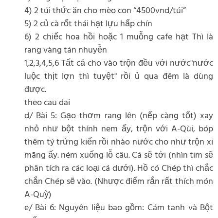
4) 2 túi thức ăn cho mèo con “4500vnd/túi”
5) 2 củ cà rốt thái hạt lựu hấp chín
6) 2 chiếc hoa hồi hoặc 1 muỗng cafe hạt Thì là
rang vàng tán nhuyễn
1,2,3,4,5,6 Tất cả cho vào trộn đều với nước"nước
luộc thịt lợn thì tuyệt" rồi ủ qua đêm là dùng
được.
theo cau dai
d/ Bài 5: Gạo thơm rang lên (nếp càng tốt) xay
nhỏ như bột thính nem ấy, trộn với A-Qùi, bóp
thêm tý trứng kiến rồi nhào nước cho như trộn xi
măng ấy. ném xuống lỗ câu. Cá sẽ tới (nhìn tim sẽ
phân tích ra các loại cá dưới). Hồ có Chép thì chắc
chắn Chép sẽ vào. (Nhược điểm rắn rất thích món
A-Quỳ)
e/ Bài 6: Nguyên liệu bao gồm: Cám tanh và Bột