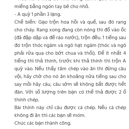
miếng bằng ngón tay bẻ cho nhỏ.
- A quỳ 1 phần 3 lạng.
Chế biến: Gạo trộn hoa hồi và quế, sau đó rang
cho cháy. Rang xong đang còn nóng thì đổ vào ốc
(đã đập dập và để ráo nước), trộn đều. 1 tiếng sau
đó trộn thóc ngâm và ngô hạt ngâm (thóc và ngô
phải rửa qua cho bớt chua và thối). Để ít nhất 4
tiếng thì thả thính, trước khi thả thính thì trộn A
quỳ vào. Nếu thấy tăm chép vào ăn thì đừng câu
vội, hãy chờ cho nó ăn khoảng nửa tiếng sau cho
say mồi hãy câu, câu sớm sẽ không bắt được hết
đàn. Với số lượng trên bạn có thể thả được 2 ổ
thính chép.
Bài thính này chỉ câu được cá chép. Nếu cá chép
không đi ăn thì các bạn sẽ móm.
Chúc các bạn thành công.