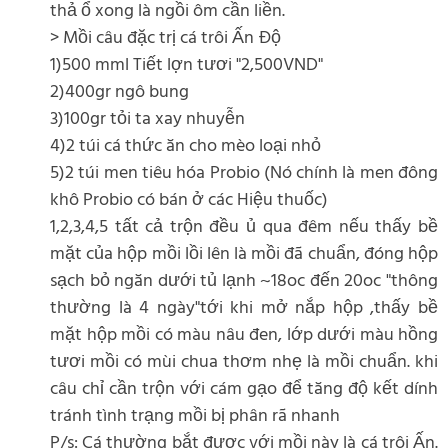
thả ổ xong là ngồi ôm cần liền.
> Mồi câu đặc trị cá trôi Ấn Độ
1)500 mml Tiết lợn tươi "2,500VND"
2)400gr ngô bung
3)100gr tỏi ta xay nhuyễn
4)2 túi cá thức ăn cho mèo loại nhỏ
5)2 túi men tiêu hóa Probio (Nó chính là men đông
khô Probio có bán ở các Hiệu thuốc)
1,2,3,4,5 tất cả trộn đều ủ qua đêm nếu thấy bề
mặt của hộp mồi lồi lên là mồi đã chuẩn, đóng hộp
sạch bỏ ngăn dưới tủ lạnh ~18oc đến 20oc "thông
thường là 4 ngày"tới khi mở nắp hộp ,thấy bề
mặt hộp mồi có màu nâu đen, lớp dưới màu hồng
tươi mồi có mùi chua thơm nhẹ là mồi chuẩn. khi
câu chỉ cần trộn với cám gạo để tăng độ kết dính
tránh tình trạng mồi bị phân rã nhanh
P/s: Cá thường bắt được với mồi này là cá trôi Ấn.