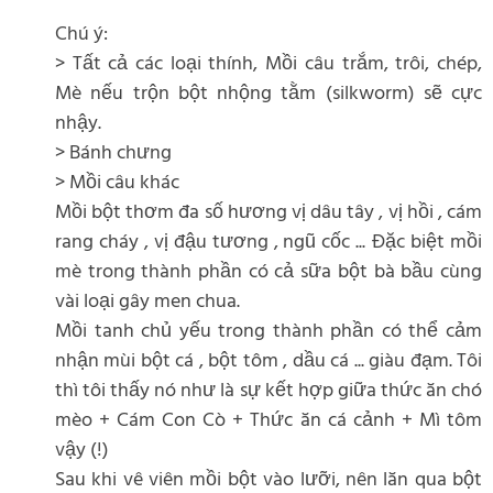
Chú ý:
> Tất cả các loại thính, Mồi câu trắm, trôi, chép,
Mè nếu trộn bột nhộng tằm (silkworm) sẽ cực
nhậy.
> Bánh chưng
> Mồi câu khác
Mồi bột thơm đa số hương vị dâu tây , vị hồi , cám
rang cháy , vị đậu tương , ngũ cốc ... Đặc biệt mồi
mè trong thành phần có cả sữa bột bà bầu cùng
vài loại gây men chua.
Mồi tanh chủ yếu trong thành phần có thể cảm
nhận mùi bột cá , bột tôm , dầu cá ... giàu đạm. Tôi
thì tôi thấy nó như là sự kết hợp giữa thức ăn chó
mèo + Cám Con Cò + Thức ăn cá cảnh + Mì tôm
vậy (!)
Sau khi vê viên mồi bột vào lưỡi, nên lăn qua bột