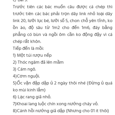
c/ Bài 3:
Trước tiên các bác muốn câu được cá chép thì
trước tiên các bác phải trọn dây link nhỏ loại dây
link 20, lưỡi lục bé, lưỡi số 5, chon chỗ yên tĩnh, ko
ồn ào, độ sâu từ 1m2 cho đến 1m6, đáy bằng
phẳng có bùn và ngồi ôm cần ko động đậy vì cá
chép rất khôn.
Tiếp đến là mồi:
1) Một túi rượu nếp
2) Thóc ngâm đã lên mầm
3) Cám ngô.
4)Cơm nguội.
5)Ốc vặn đập dập ủ 2 ngày thôi nhé (Đừng ủ quá
ko mùi kinh lắm)
6) Lạc rang giã nhỏ.
7)Khoai lang luộc chín xong nướng cháy vỏ.
8)Cánh hồi nướng giã dập (Nhưng cho 01 it thôi)