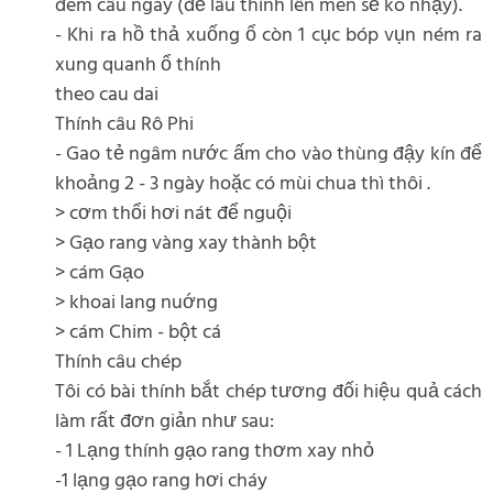
đem câu ngay (để lâu thính lên men sẽ ko nhạy).
- Khi ra hồ thả xuống ổ còn 1 cục bóp vụn ném ra
xung quanh ổ thính
theo cau dai
Thính câu Rô Phi
- Gao tẻ ngâm nước ấm cho vào thùng đậy kín để
khoảng 2 - 3 ngày hoặc có mùi chua thì thôi .
> cơm thổi hơi nát để nguội
> Gạo rang vàng xay thành bột
> cám Gạo
> khoai lang nuớng
> cám Chim - bột cá
Thính câu chép
Tôi có bài thính bắt chép tương đối hiệu quả cách
làm rất đơn giản như sau:
- 1 Lạng thính gạo rang thơm xay nhỏ
-1 lạng gạo rang hơi cháy