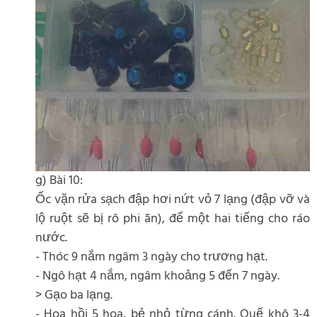
g) Bài 10:
Ốc vặn rửa sạch đập hơi nứt vỏ 7 lạng (đập vỡ và
lộ ruột sẽ bị rô phi ăn), để một hai tiếng cho ráo
nước.
- Thóc 9 nắm ngâm 3 ngày cho trương hạt.
- Ngô hạt 4 nắm, ngâm khoảng 5 đến 7 ngày.
> Gạo ba lạng.
- Hoa hồi 5 hoa, bẻ nhỏ từng cánh. Quế khô 3-4