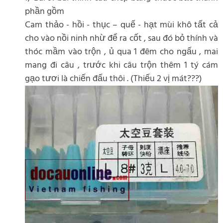
phần gồm
Cam thảo - hồi - thục – quế - hạt mùi khô tất cả
cho vào nồi ninh nhừ để ra cốt , sau đó bỏ thính và
thóc mầm vào trộn , ủ qua 1 đêm cho ngấu , mai
mang đi câu , trước khi câu trộn thêm 1 tý cám
gạo tươi là chiến đấu thôi . (Thiếu 2 vị mát???)