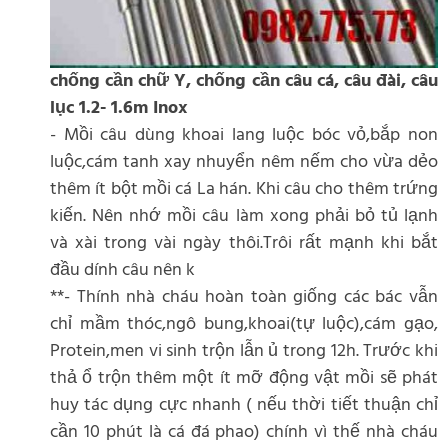
chống cần chữ Y, chống cần câu cá, câu đài, câu
lục 1.2- 1.6m Inox
- Mồi câu dùng khoai lang luộc bóc vỏ,bắp non
luộc,cám tanh xay nhuyển nêm nếm cho vừa dẻo
thêm ít bột mồi cá La hán. Khi câu cho thêm trứng
kiến. Nên nhớ mồi câu làm xong phải bỏ tủ lạnh
và xài trong vài ngày thôi.Trôi rất mạnh khi bắt
đầu dính câu nên k
**- Thính nhà cháu hoàn toàn giống các bác vẫn
chỉ mầm thóc,ngô bung,khoai(tự luộc),cám gạo,
Protein,men vi sinh trộn lẫn ủ trong 12h. Trước khi
thả ổ trộn thêm một ít mỡ động vật mồi sẽ phát
huy tác dụng cực nhanh ( nếu thời tiết thuận chỉ
cần 10 phút là cá đá phao) chính vì thế nhà cháu