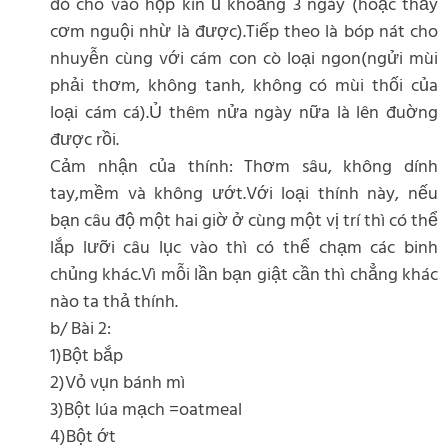
đó cho vào hộp kín ủ khoảng 3 ngày (hoặc thấy
cơm nguội nhừ là được).Tiếp theo là bóp nát cho
nhuyễn cùng với cám con cò loại ngon(ngửi mùi
phải thơm, không tanh, không có mùi thối của
loại cám cá).Ủ thêm nửa ngày nữa là lên đuờng
được rồi.
Cảm nhận của thính: Thơm sâu, không dính
tay,mềm và không ướt.Với loại thính này, nếu
bạn câu độ một hai giờ ở cùng một vị trí thì có thể
lắp lưỡi câu lục vào thì có thể chạm các binh
chủng khác.Vì mỗi lần bạn giật cần thì chẳng khác
nào ta thả thính.
b/ Bài 2:
1)Bột bắp
2)Vỏ vụn bánh mì
3)Bột lúa mạch =oatmeal
4)Bột ớt