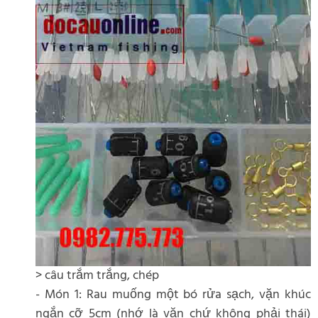
> câu trắm trắng, chép
- Món 1: Rau muống một bó rửa sạch, vặn khúc
ngắn cỡ 5cm (nhớ là vặn chứ không phải thái)