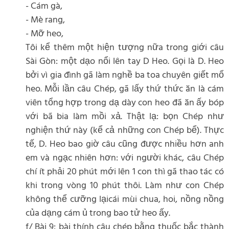
- Cám gà,
- Mè rang,
- Mỡ heo,
Tôi kể thêm một hiện tượng nữa trong giới câu
Sài Gòn: một dạo nổi lên tay D Heo. Gọi là D. Heo
bởi vì gia đình gã làm nghề ba toa chuyên giết mổ
heo. Mỗi lần câu Chép, gã lấy thứ thức ăn là cám
viên tổng hợp trong dạ dày con heo đã ăn ấy bóp
với bã bia làm mồi xả. Thật lạ: bọn Chép như
nghiện thứ này (kể cả những con Chép bể). Thực
tế, D. Heo bao giờ câu cũng được nhiều hơn anh
em và ngạc nhiên hơn: với người khác, câu Chép
chí ít phải 20 phút mới lên 1 con thì gã thao tác có
khi trong vòng 10 phút thôi. Làm như con Chép
không thể cưỡng lạicái mùi chua, hoi, nồng nồng
của dạng cám ủ trong bao tử heo ấy.
f/ Bài 9: bài thính câu chép bằng thuốc bắc thành