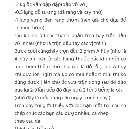
-2 kg ốc vặn đập dập(đập vỡ vỏ )
-0,5 lạng đỗ tương (đã rang và xay nhỏ)
-1 lạng vừng đen rang thơm (nên giã cho dập để
có mùi thơm)
sau khi có đủ các thành phần trên hãy trộn đều
với nhau (nhớ là trộn đều tay các vị trên )
Bước cuối cùng:hãy trộn đều 2 gram A hùy (nhớ là
A hùy xịn bán ở các hàng thuốc bắc khi ngửi có
mùi thum thủm-khó chịu (đó là đồ tốt) còn A hùy
khi đưa lên ngửi mà ko có mùi hoặc ít mùi thì ko
dùng được ) lên chỗ ốc vừa trộn xong sau đó đảo
qua lại 2-3 lần tiếp đó đậy lại ủ 2 tới 3 tiếng là câu
(nhó đây là mồi dùng câu ngay trong ngày )
Trên đây tôi giới thiệu với các bạn một bài câu cá
chép chúc các bạn câu được nhiều cá chép
theo cau dai