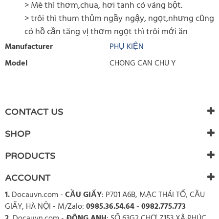
> Mè thì thơm,chua, hơi tanh có váng bột.
> trôi thì thum thủm ngầy ngậy, ngọt,nhưng cũng
có hồ cần tăng vị thơm ngọt thì trôi mới ăn
Manufacturer
PHỤ KIỆN
Model
CHONG CAN CHU Y
WRITE REVIEW
There are currently no product reviews. Be the first who write
CONTACT US
review
SHOP
PRODUCTS
ACCOUNT
1.
Docauvn.com
-
CẦU GIẤY
: P701 A6B, MẠC THÁI TỔ, CẦU
GIẤY, HÀ NỘI - M/Zalo:
0985.36.54.64 - 0982.775.773
2.
Docauvn.com
-
ĐÔNG ANH
: SỐ 63G2 CHỢ Z153 XÃ PHÚC