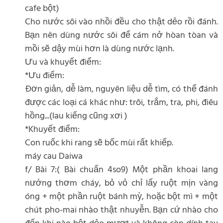
cafe bột)
Cho nước sôi vào nhồi đều cho thật dẻo rồi đánh.
Bạn nên dùng nước sôi để cám nở hòan tòan và
mồi sẽ dậy mùi hơn là dùng nước lạnh.
Ưu và khuyết điểm:
*Ưu điểm:
Đơn giản, dễ làm, nguyên liệu dễ tìm, có thể đánh
được các loại cá khác như: trôi, trắm, tra, phi, điêu
hồng...(lau kiếng cũng xơi )
*Khuyết điểm:
Con ruốc khi rang sẽ bốc mùi rất khiếp.
máy cau Daiwa
f/ Bài 7:( Bài chuẩn 4so9) Một phần khoai lang
nướng thơm cháy, bỏ vỏ chỉ lấy ruột mịn vàng
óng + một phần ruột bánh mỳ, hoặc bột mì + một
chút pho-mai nhào thật nhuyễn. Bạn cứ nhào cho