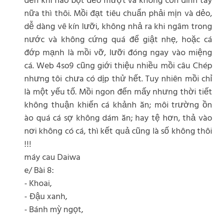
đến khi nào bột dẻo mượt và không còn dính tay
nữa thì thôi. Mồi đạt tiêu chuẩn phải mịn và dẻo,
dễ dàng vê kín lưỡi, không nhả ra khi ngâm trong
nước và không cứng quá để giật nhẹ, hoặc cá
đớp mạnh là mồi vỡ, lưỡi đóng ngay vào miệng
cá. Web 4so9 cũng giới thiệu nhiều mồi câu Chép
nhưng tôi chưa có dịp thử hết. Tuy nhiên mồi chỉ
là một yếu tố. Mồi ngon đến mấy nhưng thời tiết
không thuận khiến cá khảnh ăn; môi trường ồn
ào quá cá sợ không dám ăn; hay tệ hơn, thả vào
nơi không có cá, thì kết quả cũng là số không thôi
!!!
máy cau Daiwa
e/ Bài 8:
- Khoai,
- Đậu xanh,
- Bánh mỳ ngọt,