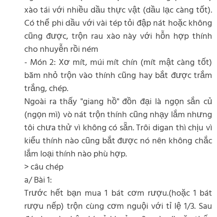
xào tái với nhiều dầu thực vật (dầu lạc càng tốt).
Có thể phi dầu với vài tép tỏi đập nát hoặc không
cũng được, trộn rau xào này với hỗn hợp thính
cho nhuyễn rồi ném
- Món 2: Xơ mít, múi mít chín (mít mật càng tốt)
băm nhỏ trộn vào thính cũng hay bắt được trắm
trắng, chép.
Ngoài ra thấy "giang hồ" đồn đại là ngọn sắn củ
(ngọn mì) vò nát trộn thính cũng nhạy lắm nhưng
tôi chưa thử vì không có sẵn. Trôi digan thì chịu vì
kiểu thính nào cũng bắt được nó nên không chắc
lắm loại thính nào phù hợp.
> câu chép
a/ Bài 1:
Trước hết bạn mua 1 bát cơm rượu.(hoặc 1 bát
rượu nếp) trộn cùng cơm nguội với tỉ lệ 1/3. Sau