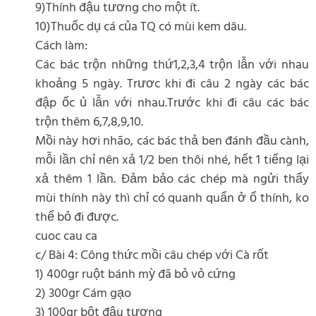
9)Thính đậu tương cho một ít.
10)Thuốc dụ cá của TQ có mùi kem dâu.
Cách làm:
Các bác trộn những thứ1,2,3,4 trộn lẫn với nhau
khoảng 5 ngày. Trươc khi đi câu 2 ngày các bác
đập ốc ủ lẫn với nhau.Trước khi đi câu các bác
trộn thêm 6,7,8,9,10.
Mồi này hơi nhão, các bác thả ben đánh đầu cành,
mỗi lần chỉ nên xả 1/2 ben thôi nhé, hết 1 tiếng lại
xả thêm 1 lần. Đảm bảo các chép mà ngửi thấy
mùi thính này thì chỉ có quanh quẩn ở ổ thính, ko
thể bỏ đi được.
cuoc cau ca
c/ Bài 4: Công thức mồi câu chép với Cà rốt
1) 400gr ruột bánh mỳ đã bỏ vỏ cứng
2) 300gr Cám gạo
3) 100gr bột đậu tương