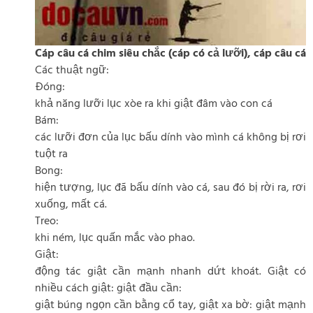
Cáp câu cá chim siêu chắc (cáp có cả lưỡi), cáp câu cá
Các thuật ngữ:
Đóng:
khả năng lưỡi lục xòe ra khi giật đâm vào con cá
Bám:
các lưỡi đơn của lục bấu dính vào mình cá không bị rơi
tuột ra
Bong:
hiện tượng, lục đã bấu dính vào cá, sau đó bị rời ra, rơi
xuống, mất cá.
Treo:
khi ném, lục quấn mắc vào phao.
Giật:
động tác giật cần mạnh nhanh dứt khoát. Giật có
nhiều cách giật: giật đầu cần:
giật búng ngọn cần bằng cổ tay, giật xa bờ: giật mạnh