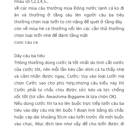
nhau số 1,2,3,4,5...
về các mùa câu thường mùa Đông nước lạnh cá ko đi
ăn và thường ở tầng sâu lên người câu ba tiêu
thường chọn loại lưỡi to chì nặng để quét ở tầng đáy
còn về mùa hè cá thường nổi lên các cần thủ thường
chọn loại lưỡi nhẹ để đánh tầng mặt
cuoc cau ca
Dây câu ba tiêu
THông thường dùng cước là tốt nhất do tính cắt nước
của cước tôt, nên mỗi lần kéo cần dính cá ta thấy nhẹ
và cảm nhận được ngay, Cước: tùy vào loại Lưỡi mà
chọn Cước sao cho phù hợp,nhưng câu kiểu này thì
Cước phải to chắc chịu được sức kéo và lực chống
sốc tốt (tư vấn: Awashima Biggame là lựa chọn OK)
Nếu dùng cước thì ta ko lên buộc trực tiếp lưỡi câu ba
tiêu vào dây câu mà lên buộc 1 đoạn link bằng dù chắc
hoặc cáp dài khoảng 10cm vào lưỡi trước rồi mới buộc
vào chục, Mục đích làm như vậy để cho lưỡi được đi