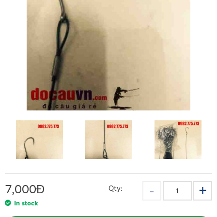
7,000
Đ
Qty:
In stock