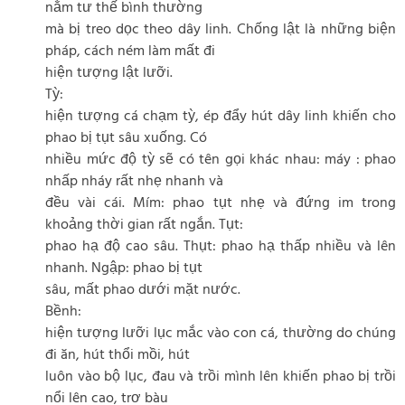
nằm tư thế bình thường
mà bị treo dọc theo dây linh. Chống lật là những biện
pháp, cách ném làm mất đi
hiện tượng lật lưỡi.
Tỳ:
hiện tượng cá chạm tỳ, ép đẩy hút dây linh khiến cho
phao bị tụt sâu xuống. Có
nhiều mức độ tỳ sẽ có tên gọi khác nhau: máy : phao
nhấp nháy rất nhẹ nhanh và
đều vài cái. Mím: phao tụt nhẹ và đứng im trong
khoảng thời gian rất ngắn. Tụt:
phao hạ độ cao sâu. Thụt: phao hạ thấp nhiều và lên
nhanh. Ngập: phao bị tụt
sâu, mất phao dưới mặt nước.
Bềnh:
hiện tượng lưỡi lục mắc vào con cá, thường do chúng
đi ăn, hút thổi mồi, hút
luôn vào bộ lục, đau và trồi mình lên khiến phao bị trồi
nổi lên cao, trơ bàu