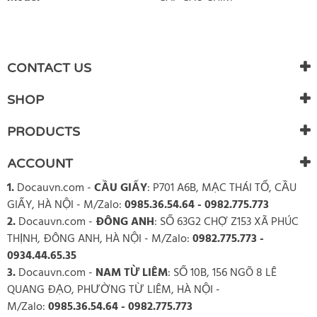
WRITE REVIEW
There are currently no product reviews. Be the first who write
CONTACT US
review
SHOP
PRODUCTS
ACCOUNT
1.
Docauvn.com
-
CẦU GIẤY
: P701 A6B, MẠC THÁI TỔ, CẦU
GIẤY, HÀ NỘI - M/Zalo:
0985.36.54.64 - 0982.775.773
2.
Docauvn.com
-
ĐÔNG ANH
: SỐ 63G2 CHỢ Z153 XÃ PHÚC
THỊNH, ĐÔNG ANH, HÀ NỘI - M/Zalo:
0982.775.773 -
0934.44.65.35
3.
Docauvn.com
-
NAM TỪ LIÊM
: SỐ 10B, 156 NGÕ 8 LÊ
QUANG ĐẠO, PHƯỜNG TỪ LIÊM, HÀ NỘI -
M/Zalo:
0985.36.54.64 - 0982.775.773