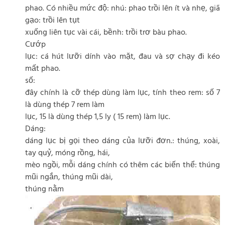
phao. Có nhiều mức độ: nhú: phao trồi lên ít và nhẹ, giã
gạo: trồi lên tụt
xuống liên tục vài cái, bềnh: trồi trơ bàu phao.
Cướp
lục: cá hút lưỡi dính vào mặt, đau và sợ chạy đi kéo
mất phao.
số:
đây chính là cỡ thép dùng làm lục, tính theo rem: số 7
là dùng thép 7 rem làm
lục, 15 là dùng thép 1,5 ly ( 15 rem) làm lục.
Dáng:
dáng lục bị gọi theo dáng của lưỡi đơn.: thúng, xoài,
tay quỷ, móng rồng, hái,
mèo ngồi, mỗi dáng chính có thêm các biến thể: thúng
mũi ngắn, thúng mũi dài,
thúng nằm