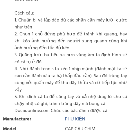
Cách câu:
1. Chuẩn bị và lắp dáp đủ các phần cần máy lưỡi cước
như trên
2. Chọn 1 chỗ đứng phù hợp để tránh khi quang, hay
khi kéo ảnh hưởng đến người xung quanh cũng khi
ảnh hưởng đến tốc độ kéo
3. Quăng lưỡi ba tiêu xa hơn vùng àm ta định hình sẽ
có cá tụ ở đó
4. Như đánh tennis ta kéo 1 nhịp mạnh (đánh mặt ta sẽ
cao cần đánh xâu ta hạ thấp đầu cần). Sau đó trùng tay
cùng với quấn máy để thu dây thừa và cứ tiếp tục như
vậy
5. Khi dính cá ta để căng tay và xả nhẹ drag lô cho cá
chạy nhẹ có ghì, tránh trùng dây mà bong cá
Docauonline.com Chúc các bác đánh được cá
Manufacturer
PHỤ KIỆN
Model
CAP CAU CHIM