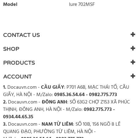
Model
lure 702MSF
WRITE REVIEW
There are currently no product reviews. Be the first who write
CONTACT US
review
SHOP
PRODUCTS
ACCOUNT
1.
Docauvn.com
-
CẦU GIẤY
: P701 A6B, MẠC THÁI TỔ, CẦU
GIẤY, HÀ NỘI - M/Zalo:
0985.36.54.64 - 0982.775.773
2.
Docauvn.com
-
ĐÔNG ANH
: SỐ 63G2 CHỢ Z153 XÃ PHÚC
THỊNH, ĐÔNG ANH, HÀ NỘI - M/Zalo:
0982.775.773 -
0934.44.65.35
3.
Docauvn.com
-
NAM TỪ LIÊM
: SỐ 10B, 156 NGÕ 8 LÊ
QUANG ĐẠO, PHƯỜNG TỪ LIÊM, HÀ NỘI -