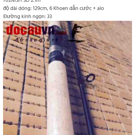
702MSH SD 2.1m
độ dài dóng: 129cm, 6 Khoen dẫn cước + alo
Đường kính ngọn: 33