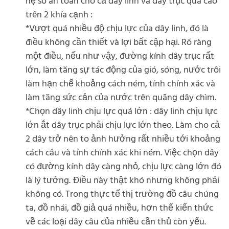
hệ số an toàn cho cả dây linh và dây trục quá cao
trên 2 khía cạnh :
*Vượt quá nhiều độ chịu lực của dây linh, đó là
điều không cần thiết và lợi bất cập hại. Rõ ràng
một điều, nếu như vậy, đường kính dây trục rất
lớn, làm tăng sự tác động của gió, sóng, nước trôi
làm hạn chế khoảng cách ném, tính chính xác và
làm tăng sức cản của nước trên quãng dây chìm.
*Chọn dây linh chịu lực quá lớn : dây linh chịu lực
lớn ắt dây trục phải chịu lực lớn theo. Làm cho cả
2 dây trở nên to ảnh hưởng rất nhiều tới khoảng
cách câu và tính chính xác khi ném. Việc chọn dây
có đường kính dây càng nhỏ, chịu lực càng lớn đó
là lý tưởng. Điều này thật khó nhưng không phải
không có. Trong thực tế thị trường đồ câu chúng
ta, đồ nhái, đồ giả quá nhiều, hơn thế kiến thức
về các loại dây câu của nhiều cần thủ còn yếu.