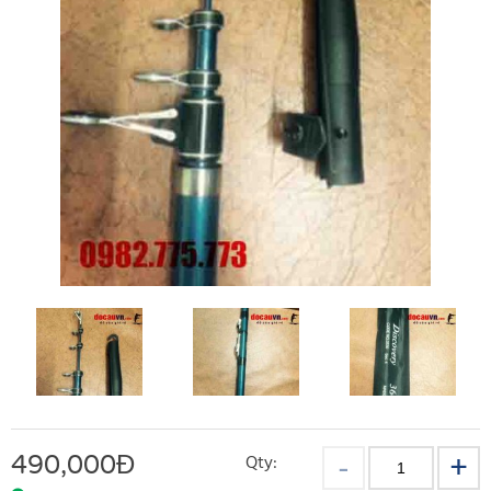
490,000
Đ
Qty: