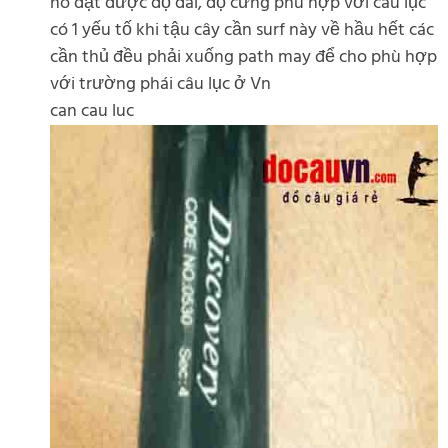
nó đạt được độ dài, độ cứng phù hợp với câu lục
có 1 yếu tố khi tậu cây cần surf này về hầu hết các
cần thủ đều phải xuống path may để cho phù hợp
với trường phái câu lục ở Vn
can cau luc