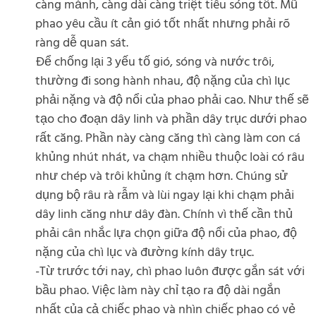
càng mảnh, càng dài càng triệt tiêu sóng tốt. Mũ
phao yêu cầu ít cản gió tốt nhất nhưng phải rõ
ràng dễ quan sát.
Để chống lại 3 yếu tố gió, sóng và nước trôi,
thường đi song hành nhau, độ nặng của chì lục
phải nặng và độ nổi của phao phải cao. Như thế sẽ
tạo cho đoạn dây linh và phần dây trục dưới phao
rất căng. Phần này càng căng thì càng làm con cá
khủng nhút nhát, va chạm nhiều thuộc loài có râu
như chép và trôi khủng ít chạm hơn. Chúng sử
dụng bộ râu rà rẫm và lùi ngay lại khi chạm phải
dây linh căng như dây đàn. Chính vì thế cần thủ
phải cân nhắc lựa chọn giữa độ nổi của phao, độ
nặng của chì lục và đường kính dây trục.
-Từ trước tới nay, chì phao luôn được gắn sát với
bầu phao. Việc làm này chỉ tạo ra độ dài ngắn
nhất của cả chiếc phao và nhìn chiếc phao có vẻ