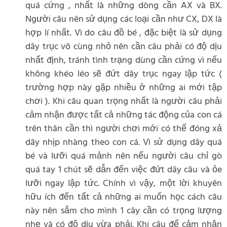
quá cứng , nhất là những dòng cần AX và BX.
Người câu nên sử dụng các loại cần như CX, DX là
hợp lí nhất. Vì do câu đồ bé , đặc biệt là sử dụng
dây trục vô cùng nhỏ nên cần câu phải có độ dịu
nhất định, tránh tình trạng dùng cần cứng vì nếu
không khéo léo sẽ đứt dây trục ngay lập tức (
trường hợp này gặp nhiều ở những ai mới tập
chơi ). Khi câu quan trọng nhất là người câu phải
cảm nhận được tất cả những tác động của con cá
trên thân cần thì người chơi mới có thể đóng xả
dây nhịp nhàng theo con cá. Vì sử dụng dây quá
bé và lưỡi quá mảnh nên nếu người câu chỉ gò
quá tay 1 chút sẽ dẫn đến việc đứt dây câu và ỏe
lưỡi ngay lập tức. Chính vì vậy, một lời khuyên
hữu ích đến tất cả những ai muốn học cách câu
này nên sắm cho mình 1 cây cần có trọng lượng
nhẹ và có độ dịu vừa phải. Khi câu để cảm nhận