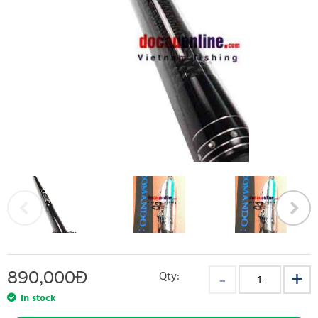
890,000
Đ
Qty:
In stock