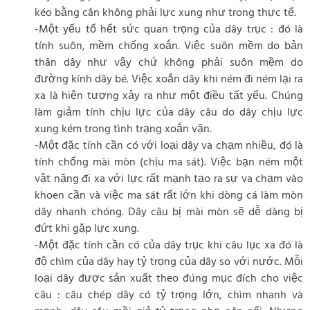
kéo bằng cân không phải lực xung như trong thực tế.
-Một yếu tố hết sức quan trọng của dây trục : đó là
tính suôn, mềm chống xoắn. Việc suôn mềm do bản
thân dây như vậy chứ không phải suôn mềm do
đường kính dây bé. Việc xoắn dây khi ném đi ném lại ra
xa là hiện tượng xảy ra như một điều tất yếu. Chúng
làm giảm tính chịu lực của dây câu do dây chịu lực
xung kém trong tình trạng xoắn vặn.
-Một đặc tính cần có với loại dây va chạm nhiều, đó là
tính chống mài mòn (chịu ma sát). Việc bạn ném một
vật nặng đi xa với lực rất mạnh tạo ra sự va chạm vào
khoen cần và việc ma sát rất lớn khi dòng cá làm mòn
dây nhanh chóng. Dây câu bị mài mòn sẽ dễ dàng bị
đứt khi gặp lực xung.
-Một đặc tính cần có của dây trục khi câu lục xa đó là
độ chìm của dây hay tỷ trọng của dây so với nước. Mỗi
loại dây được sản xuất theo đúng mục đích cho việc
câu : câu chép dây có tỷ trọng lớn, chìm nhanh và