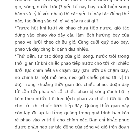
cần kéo dần lưỡi lại cho vào ổ thính. Nhưng nếu có
gió, sóng, nước trôi (3 yếu tố này hay xuất hiện song
hành và tỷ lệ với nhau) thì các yếu tố này tác động thế
nào, tác động vào cái gì và gây ra cái gì ?
*Trước hết khi lưỡi và phao chưa tiếp nước, gió tác
động vào phao vào dây câu làm lệch hướng bay của
phao và lưỡi theo chiều gió. Càng cuối quỹ đạo bay,
phao và dây càng bị đánh dạt nhiều.
*Thứ đến, sự tác động của gió, sóng, nước trôi trong
thời gian từ khi chiếc phao tiếp nước cho tới khi chiếc
lưỡi lục chìm hết và chạm đáy (khi lưỡi đã chạm đáy,
nó chính là một mỏ neo, neo giữ chiếc phao tại vị trí
đó). Trong khoảng thời gian đó, chiếc phao, đoạn dây
từ cần tới phao và cả chiếc phao bị sóng đánh bạt ;
kèm theo nước trôi kéo lệch phao và chiếc lưỡi lục đi
cho tới khi chiếc lưỡi tiếp đáy. Quãng thời gian này
còn lặp đi lặp lại từng quãng trong quá trình bạn kéo
rê phao vào vị trí ổ cho chính xác. Bạn chỉ khắc phục
được phần nào sự tác động của sóng và gió trên đoạn