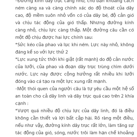
-Đường kính dây trục càng nhỏ, cho bạn khoảng cách
ném càng xa và càng chính xác do độ thoát của dây
cao, độ mềm suôn nhỏ vốn có của dây bé, độ cản gió
và chịu tác động của gió thấp. Nhưng đường kính
càng nhỏ, chịu lực càng thấp. Một đường câu cần có
một độ chịu được hai lực chính sau:
*Sức kéo của phao và lục khi ném. Lực này nhỏ, không
đáng kể so với lực thứ 2
*Lực xung tức thời khi giật (rất mạnh) do độ cản nước
của lưỡi, của phao và đoạn dây trục trùng chìm dưới
nước. Lực này được cộng hưởng rất nhiều khi lưỡi
đóng vào cá tạo ra một lực xung rất mạnh.
-Một thói quen của người câu là tự yêu cầu một hệ số
an toàn cho cả dây linh và dây trục quá cao trên 2 khía
cạnh :
*Vượt quá nhiều độ chịu lực của dây linh, đó là điều
không cần thiết và lợi bất cập hại. Rõ ràng một điều,
nếu như vậy, đường kính dây trục rất lớn, làm tăng sự
tác động của gió, sóng, nước trôi làm hạn chế khoảng