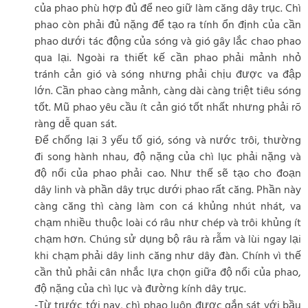
của phao phù hợp đủ để neo giữ làm căng dây trục. Chì
phao còn phải đủ nặng để tạo ra tính ổn định của cần
phao dưới tác động của sóng và gió gây lắc chao phao
qua lại. Ngoài ra thiết kế cần phao phải mảnh nhỏ
tránh cản gió và sóng nhưng phải chịu được va đập
lớn. Cần phao càng mảnh, càng dài càng triệt tiêu sóng
tốt. Mũ phao yêu cầu ít cản gió tốt nhất nhưng phải rõ
ràng dễ quan sát.
Để chống lại 3 yếu tố gió, sóng và nước trôi, thường
đi song hành nhau, độ nặng của chì lục phải nặng và
độ nổi của phao phải cao. Như thế sẽ tạo cho đoạn
dây linh và phần dây trục dưới phao rất căng. Phần này
càng căng thì càng làm con cá khủng nhút nhát, va
chạm nhiều thuộc loài có râu như chép và trôi khủng ít
chạm hơn. Chúng sử dụng bộ râu rà rẫm và lùi ngay lại
khi chạm phải dây linh căng như dây đàn. Chính vì thế
cần thủ phải cân nhắc lựa chọn giữa độ nổi của phao,
độ nặng của chì lục và đường kính dây trục.
-Từ trước tới nay, chì phao luôn được gắn sát với bầu