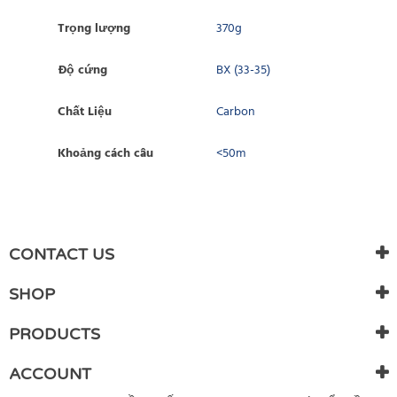
Trọng lượng
370g
Độ cứng
BX (33-35)
Chất Liệu
Carbon
Khoảng cách câu
<50m
WRITE REVIEW
There are currently no product reviews. Be the first who write
CONTACT US
review
SHOP
PRODUCTS
ACCOUNT