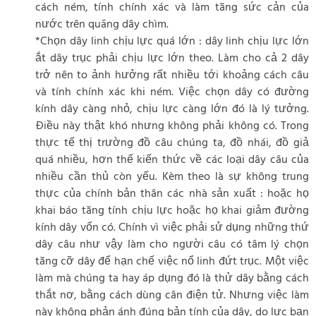
cách ném, tính chính xác và làm tăng sức cản của
nước trên quãng dây chìm.
*Chọn dây linh chịu lực quá lớn : dây linh chịu lực lớn
ắt dây trục phải chịu lực lớn theo. Làm cho cả 2 dây
trở nên to ảnh hưởng rất nhiều tới khoảng cách câu
và tính chính xác khi ném. Việc chọn dây có đường
kính dây càng nhỏ, chịu lực càng lớn đó là lý tưởng.
Điều này thật khó nhưng không phải không có. Trong
thực tế thị trường đồ câu chúng ta, đồ nhái, đồ giả
quá nhiều, hơn thế kiến thức về các loại dây câu của
nhiều cần thủ còn yếu. Kèm theo là sự không trung
thực của chính bản thân các nhà sản xuất : hoặc họ
khai báo tăng tính chịu lực hoặc họ khai giảm đường
kính dây vốn có. Chính vì việc phải sử dụng những thứ
dây câu như vậy làm cho người câu có tâm lý chọn
tăng cỡ dây để hạn chế việc nổ linh đứt trục. Một việc
làm mà chúng ta hay áp dụng đó là thử dây bằng cách
thắt nơ, bằng cách dùng cân điện tử. Nhưng việc làm
này không phản ánh đúng bản tính của dây, do lực bạn