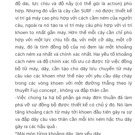
độ dài, lực chịu và độ nảy (có thể gọi là action) phù
hợp. Nhưng đó vẫn là cây cần SURF : nó được thiết kế
vị trí gá máy cao phù hợp với cách cầm ném của người
câu, ngoài ra nó tạo ra vị trí máy câu phù hợp với vị trí
khoen to nhất gần máy. Hơn thế mỗi cây cần chỉ phù
hợp với một lực chịu tối đa, với một cỡ dây, một cỡ
máy, đó là tính đồng bộ của nó đem lại một khoảng
cách ném xa nhất và chính xác nhất. Hai yếu tố khoảng
cách ném và độ chính xác tối ưu có được từ việc đồng
bộ từ máy, dây, cần tạo cho dây lưu chuyển từ máy
câu vào các khoen như thế nào với yêu cầu dây chạy
trong các vòng khoen với một đường thẳng theo lý
thuyết Fuji concept , không va đập thân cần
-Việc chúng ta hạ bộ phận gá máy đơn thuần đã làm
phá vỡ sự đồng bộ được thiết kế có chủ ý đó. Nó làm
tăng khoảng cách từ máy tới khoen đầu tiên gây ra sự
va đập dây câu vào thân cần mỗi khi ném hặc thu dây
gây ra các hậu quả :
*Mài mòn từng khoảng dây, làm yếu dây