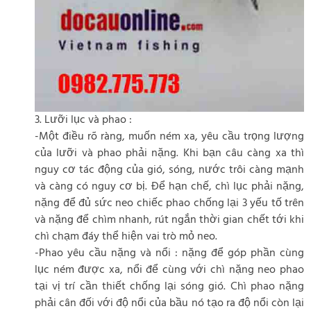
3. Lưỡi lục và phao :
-Một điều rõ ràng, muốn ném xa, yêu cầu trọng lượng
của lưỡi và phao phải nặng. Khi bạn câu càng xa thì
nguy cơ tác động của gió, sóng, nước trôi càng mạnh
và càng có nguy cơ bị. Để hạn chế, chì lục phải nặng,
nặng để đủ sức neo chiếc phao chống lại 3 yếu tố trên
và nặng để chìm nhanh, rút ngắn thời gian chết tới khi
chì chạm đáy thể hiện vai trò mỏ neo.
-Phao yêu cầu nặng và nổi : nặng để góp phần cùng
lục ném được xa, nổi để cùng với chì nặng neo phao
tại vị trí cần thiết chống lại sóng gió. Chì phao nặng
phải cân đối với độ nổi của bầu nó tạo ra độ nổi còn lại