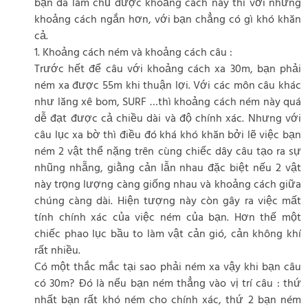
bạn đã làm chủ được khoảng cách này thì với những
khoảng cách ngắn hơn, với bạn chẳng có gì khó khăn
cả.
1. Khoảng cách ném và khoảng cách câu :
Trước hết để câu với khoảng cách xa 30m, bạn phải
ném xa được 55m khi thuận lợi. Với các môn câu khác
như lăng xê bom, SURF …thì khoảng cách ném này quá
dễ đạt được cả chiều dài và độ chính xác. Nhưng với
câu lục xa bờ thì điều đó khá khó khăn bởi lẽ việc bạn
ném 2 vật thể nặng trên cùng chiếc dây câu tạo ra sự
nhũng nhẵng, giằng cản lẫn nhau đặc biệt nếu 2 vật
này trọng lượng càng giống nhau và khoảng cách giữa
chúng càng dài. Hiện tượng này còn gây ra việc mất
tính chính xác của việc ném của bạn. Hơn thế một
chiếc phao lục bầu to làm vật cản gió, cản không khí
rất nhiều.
Có một thắc mắc tại sao phải ném xa vậy khi bạn câu
có 30m? Đó là nếu bạn ném thẳng vào vị trí câu : thứ
nhất bạn rất khó ném cho chính xác, thứ 2 bạn ném