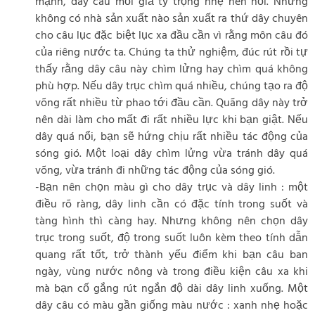
mạnh, dây câu mồi giả tỷ trọng nhẹ nên nổi. Nhưng
không có nhà sản xuất nào sản xuất ra thứ dây chuyên
cho câu lục đặc biệt lục xa đầu cần vì rằng môn câu đó
của riêng nước ta. Chúng ta thử nghiệm, đúc rút rồi tự
thấy rằng dây câu này chìm lửng hay chìm quá không
phù hợp. Nếu dây trục chìm quá nhiều, chúng tạo ra độ
võng rất nhiều từ phao tới đầu cần. Quãng dây này trở
nên dài làm cho mất đi rất nhiều lực khi bạn giật. Nếu
dây quá nổi, bạn sẽ hứng chịu rất nhiều tác động của
sóng gió. Một loại dây chìm lửng vừa tránh dây quá
võng, vừa tránh đi những tác động của sóng gió.
-Bạn nên chọn màu gì cho dây trục và dây linh : một
điều rõ ràng, dây linh cần có đặc tính trong suốt và
tàng hình thì càng hay. Nhưng không nên chọn dây
trục trong suốt, độ trong suốt luôn kèm theo tính dẫn
quang rất tốt, trở thành yếu điểm khi bạn câu ban
ngày, vùng nước nông và trong điều kiện câu xa khi
mà bạn cố gắng rút ngắn độ dài dây linh xuống. Một
dây câu có màu gần giống màu nước : xanh nhẹ hoặc