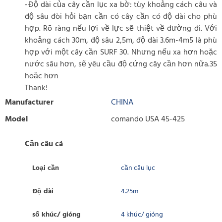
-Độ dài của cây cần lục xa bờ: tùy khoảng cách câu và
độ sâu đòi hỏi bạn cần có cây cần có độ dài cho phù
hợp. Rõ ràng nếu lợi về lực sẽ thiệt về đường đi. Với
khoảng cách 30m, độ sâu 2,5m, độ dài 3.6m-4m5 là phù
hợp với một cây cần SURF 30. Nhưng nếu xa hơn hoặc
nước sâu hơn, sẽ yêu cầu độ cứng cây cần hơn nữa.35
hoặc hơn
Thank!
Manufacturer
CHINA
Model
comando USA 45-425
Cần câu cá
Loại cần
cần câu lục
Độ dài
4.25m
số khúc/ gióng
4 khúc/ gióng