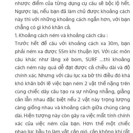
nhược điểm của từng dụng cụ câu sẽ bộc lộ hết.
Ngược lại, nếu bạn đã làm chủ được khoảng cách
này thì với những khoảng cách ngắn hơn, với bạn
chẳng có gì khó khăn cả.
1. Khoảng cách ném và khoảng cách câu :
Trước hết để câu với khoảng cách xa 30m, bạn
phải ném xa được 55m khi thuận lợi. Với các môn
câu khác như lăng xê bom, SURF …thì khoảng
cách ném này quá dễ đạt được cả chiều dài và độ
chính xác. Nhưng với câu lục xa bờ thì điều đó khá
khó khăn bởi lẽ việc bạn ném 2 vật thể nặng trên
cùng chiếc dây câu tạo ra sự nhũng nhẵng, giằng
cản lẫn nhau đặc biệt nếu 2 vật này trọng lượng
càng giống nhau và khoảng cách giữa chúng càng
dài. Hiện tượng này còn gây ra việc mất tính chính
xác của việc ném của bạn. Hơn thế một chiếc
phao lục bầu to làm vật cản gió, cản không khí rất