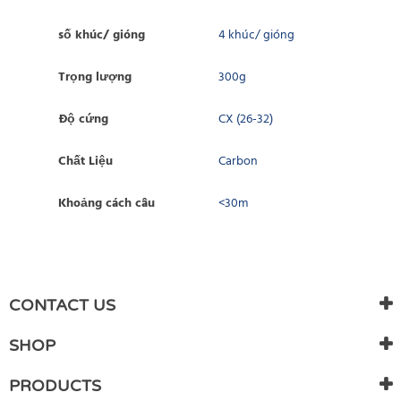
số khúc/ gióng
4 khúc/ gióng
Trọng lượng
300g
Độ cứng
CX (26-32)
Chất Liệu
Carbon
Khoảng cách câu
<30m
WRITE REVIEW
There are currently no product reviews. Be the first who write
CONTACT US
review
SHOP
PRODUCTS