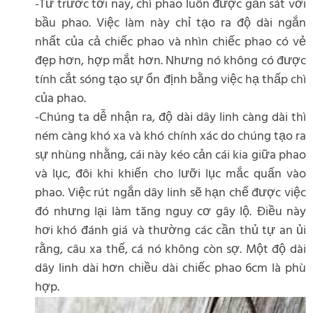
-Từ trước tới nay, chì phao luôn được gắn sát với
bầu phao. Việc làm này chỉ tạo ra độ dài ngắn
nhất của cả chiếc phao và nhìn chiếc phao có vẻ
đẹp hơn, hợp mắt hơn. Nhưng nó không có được
tính cắt sóng tạo sự ổn định bằng việc hạ thấp chì
của phao.
-Chúng ta dễ nhận ra, độ dài dây linh càng dài thì
ném càng khó xa và khó chính xác do chúng tạo ra
sự nhùng nhằng, cái này kéo cản cái kia giữa phao
và lục, đôi khi khiến cho lưỡi lục mắc quấn vào
phao. Việc rút ngắn dây linh sẽ hạn chế được việc
đó nhưng lại làm tăng nguy cơ gây lộ. Điều này
hơi khó đánh giá và thường các cần thủ tự an ủi
rằng, câu xa thế, cá nó không còn sợ. Một độ dài
dây linh dài hơn chiều dài chiếc phao 6cm là phù
hợp.