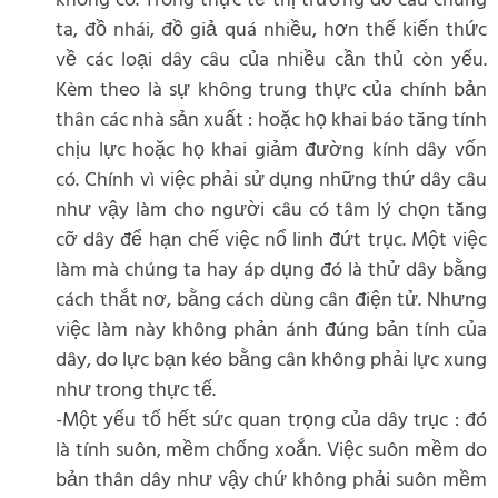
không có. Trong thực tế thị trường đồ câu chúng
ta, đồ nhái, đồ giả quá nhiều, hơn thế kiến thức
về các loại dây câu của nhiều cần thủ còn yếu.
Kèm theo là sự không trung thực của chính bản
thân các nhà sản xuất : hoặc họ khai báo tăng tính
chịu lực hoặc họ khai giảm đường kính dây vốn
có. Chính vì việc phải sử dụng những thứ dây câu
như vậy làm cho người câu có tâm lý chọn tăng
cỡ dây để hạn chế việc nổ linh đứt trục. Một việc
làm mà chúng ta hay áp dụng đó là thử dây bằng
cách thắt nơ, bằng cách dùng cân điện tử. Nhưng
việc làm này không phản ánh đúng bản tính của
dây, do lực bạn kéo bằng cân không phải lực xung
như trong thực tế.
-Một yếu tố hết sức quan trọng của dây trục : đó
là tính suôn, mềm chống xoắn. Việc suôn mềm do
bản thân dây như vậy chứ không phải suôn mềm