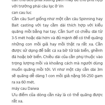
cần thủ đều phải xuống path may để cho phù hợp
với trường phái câu lục ở Vn
can cau luc
Cần câu Surf giống như một cần câu Spinning hay
Bait casting với tay cầm dài thích hợp với kiểu
quăng mồi bằng hai tay. Cần Surf có chiều dài từ
3-5 mét hoặc dài hơn và đủ mạnh để có thể quăng
những con mồi giả hay mồi thật ra rất xa. Cần
được sử dụng để bắt cá xa bờ từ bãi biển, ghềnh
đá hoặc bờ biển. Chiều dài của cần phụ thuộc vào
trọng lượng mồi và khoảng cách mà người dùng
muốn quăng mồi tới. Ví như một cây cần dài 3m
sẽ quăng dễ dàng 1 con mồi giả nặng 56-250 gam
ra xa 60 mét.
máy cau Daiwa
Ưu điểm của dòng cần này là có thể quăng được
rất xa.