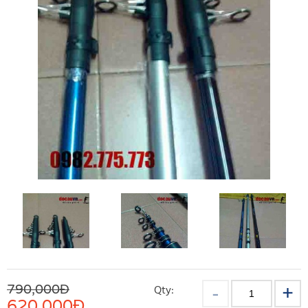
790,000Đ
Qty:
620,000
Đ