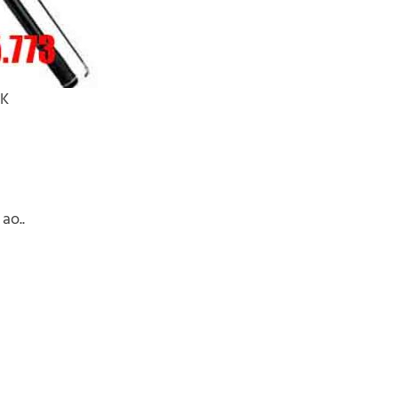
 K
ao..