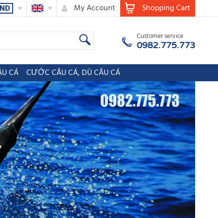
My Account
Shopping Cart
ND
Customer service
0982.775.773
ÂU CÁ
CƯỚC CÂU CÁ, DÙ CÂU CÁ