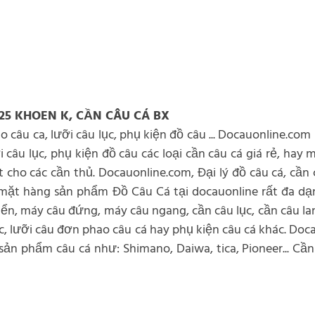
25 KHOEN K, CẦN CÂU CÁ BX
o câu ca, lưỡi câu lục, phụ kiện đồ câu ... Docauonline.com
i câu lục, phụ kiện đồ câu các loại cần câu cá giá rẻ, hay
ho các cần thủ. Docauonline.com, Đại lý đồ câu cá, cần c
ác mặt hàng sản phẩm Đồ Câu Cá tại docauonline rất đa d
iển, máy câu đứng, máy câu ngang, cần câu lục, cần câu lan
lục, lưỡi câu đơn phao câu cá hay phụ kiện câu cá khác. Do
n phẩm câu cá như: Shimano, Daiwa, tica, Pioneer... Cần 