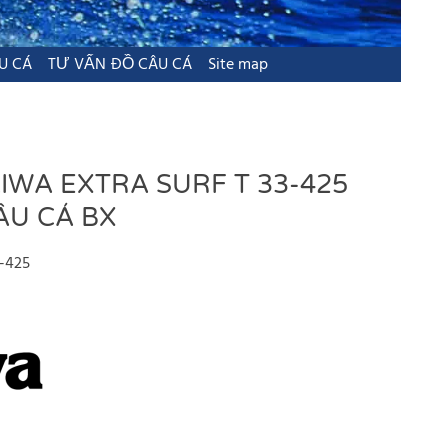
U CÁ
TƯ VẤN ĐỒ CÂU CÁ
Site map
IWA EXTRA SURF T 33-425
ÂU CÁ BX
-425