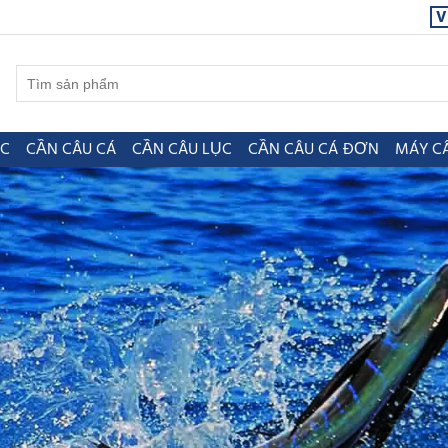
V
ỤC
CẦN CÂU CÁ
CẦN CÂU LỤC
CẦN CÂU CÁ ĐƠN
MÁY C