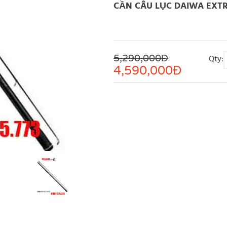
CẦN CÂU LỤC DAIWA EXTRA
5,290,000Đ
Qty:
4,590,000
Đ