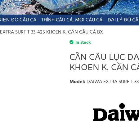
KIỆN ĐỒ CÂU CÁ
THÍNH CÂU CÁ, MỒI CÂU CÁ
ĐẠI LÝ ĐỒ CÂ
XTRA SURF T 33-425 KHOEN K, CẦN CÂU CÁ BX
In stock
CẦN CÂU LỤC DA
KHOEN K, CẦN C
Model
:
DAIWA EXTRA SURF T 33