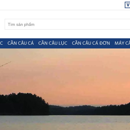
V
ỤC
CẦN CÂU CÁ
CẦN CÂU LỤC
CẦN CÂU CÁ ĐƠN
MÁY C