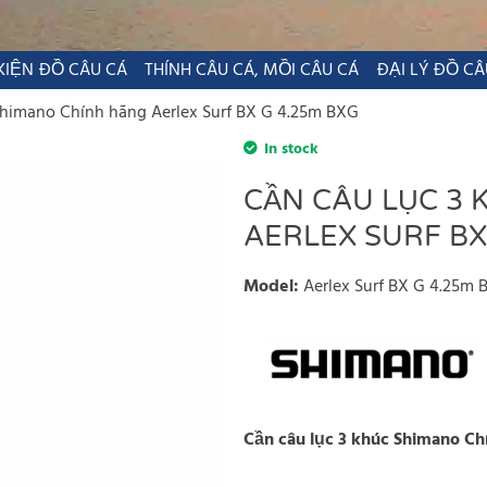
KIỆN ĐỒ CÂU CÁ
THÍNH CÂU CÁ, MỒI CÂU CÁ
ĐẠI LÝ ĐỒ CÂ
Shimano Chính hãng Aerlex Surf BX G 4.25m BXG
In stock
CẦN CÂU LỤC 3
AERLEX SURF BX
Model
:
Aerlex Surf BX G 4.25m 
Cần câu lục 3 khúc Shimano Ch