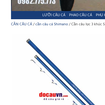
LƯỠI CÂU CÁ
PHAO CÂU CÁ
PHỤ 
CẦN CÂU CÁ
cần câu cá Shimano
Cần câu lục 3 khúc 