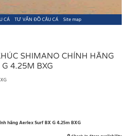
U CÁ
TƯ VẤN ĐỒ CÂU CÁ
Site map
 KHÚC SHIMANO CHÍNH HÃNG
 G 4.25M BXG
BXG
ính hãng Aerlex Surf BX G 4.25m BXG