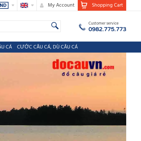
My Account
Shopping Cart
ND
Customer service
0982.775.773
ÂU CÁ
CƯỚC CÂU CÁ, DÙ CÂU CÁ