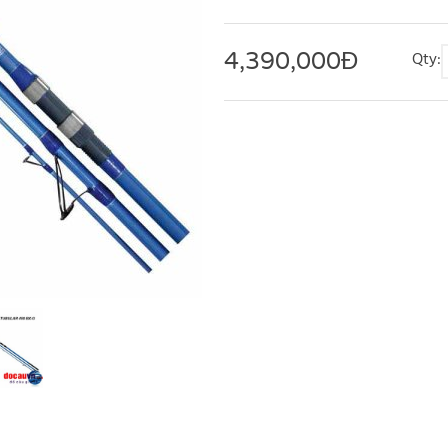
4,390,000
Đ
Qty: