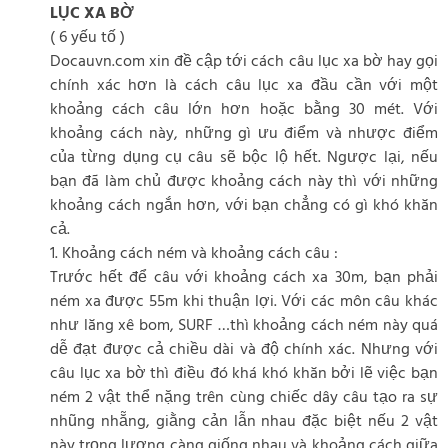
LỤC XA BỜ
( 6 yếu tố )
Docauvn.com xin đề cập tới cách câu lục xa bờ hay gọi
chính xác hơn là cách câu lục xa đầu cần với một
khoảng cách câu lớn hơn hoặc bằng 30 mét. Với
khoảng cách này, những gì ưu điểm và nhược điểm
của từng dụng cụ câu sẽ bộc lộ hết. Ngược lại, nếu
bạn đã làm chủ được khoảng cách này thì với những
khoảng cách ngắn hơn, với bạn chẳng có gì khó khăn
cả.
1. Khoảng cách ném và khoảng cách câu :
Trước hết để câu với khoảng cách xa 30m, bạn phải
ném xa được 55m khi thuận lợi. Với các môn câu khác
như lăng xê bom, SURF …thì khoảng cách ném này quá
dễ đạt được cả chiều dài và độ chính xác. Nhưng với
câu lục xa bờ thì điều đó khá khó khăn bởi lẽ việc bạn
ném 2 vật thể nặng trên cùng chiếc dây câu tạo ra sự
nhũng nhẵng, giằng cản lẫn nhau đặc biệt nếu 2 vật
này trọng lượng càng giống nhau và khoảng cách giữa