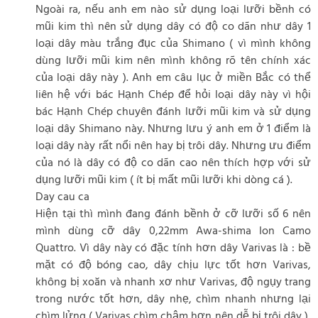
Ngoài ra, nếu anh em nào sử dụng loại lưỡi bềnh có
mũi kim thì nên sử dụng dây có độ co dãn như dây 1
loại dây màu trắng đục của Shimano ( vì mình không
dùng lưỡi mũi kim nên mình không rõ tên chính xác
của loại dây này ). Anh em câu lục ở miền Bắc có thể
liên hệ với bác Hạnh Chép để hỏi loại dây này vì hội
bác Hạnh Chép chuyên đánh lưỡi mũi kim và sử dụng
loại dây Shimano này. Nhưng lưu ý anh em ở 1 điểm là
loại dây này rất nổi nên hay bị trôi dây. Nhưng ưu điểm
của nó là dây có độ co dãn cao nên thích hợp với sử
dụng lưỡi mũi kim ( ít bị mất mũi lưỡi khi dòng cá ).
Day cau ca
Hiện tại thì mình đang đánh bềnh ở cỡ lưỡi số 6 nên
mình dùng cỡ dây 0,22mm Awa-shima Ion Camo
Quattro. Vì dây này có đặc tính hơn dây Varivas là : bề
mặt có độ bóng cao, dây chịu lực tốt hơn Varivas,
không bị xoăn và nhanh xơ như Varivas, độ ngụy trang
trong nước tốt hơn, dây nhẹ, chìm nhanh nhưng lại
chìm lửng ( Varivas chìm chậm hơn nên dễ bị trôi dây ),