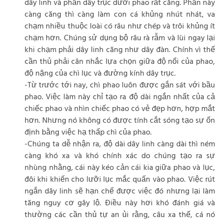
dây linh và phần dây trục dưới phao rất căng. Phần này
càng căng thì càng làm con cá khủng nhút nhát, va
chạm nhiều thuộc loài có râu như chép và trôi khủng ít
chạm hơn. Chúng sử dụng bộ râu rà rẫm và lùi ngay lại
khi chạm phải dây linh căng như dây đàn. Chính vì thế
cần thủ phải cân nhắc lựa chọn giữa độ nổi của phao,
độ nặng của chì lục và đường kính dây trục.
-Từ trước tới nay, chì phao luôn được gắn sát với bầu
phao. Việc làm này chỉ tạo ra độ dài ngắn nhất của cả
chiếc phao và nhìn chiếc phao có vẻ đẹp hơn, hợp mắt
hơn. Nhưng nó không có được tính cắt sóng tạo sự ổn
định bằng việc hạ thấp chì của phao.
-Chúng ta dễ nhận ra, độ dài dây linh càng dài thì ném
càng khó xa và khó chính xác do chúng tạo ra sự
nhùng nhằng, cái này kéo cản cái kia giữa phao và lục,
đôi khi khiến cho lưỡi lục mắc quấn vào phao. Việc rút
ngắn dây linh sẽ hạn chế được việc đó nhưng lại làm
tăng nguy cơ gây lộ. Điều này hơi khó đánh giá và
thường các cần thủ tự an ủi rằng, câu xa thế, cá nó