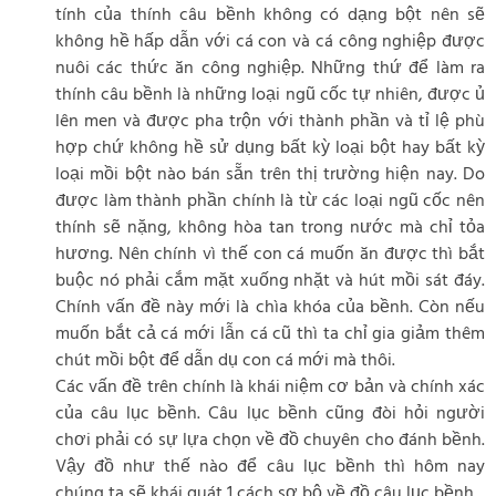
tính của thính câu bềnh không có dạng bột nên sẽ
không hề hấp dẫn với cá con và cá công nghiệp được
nuôi các thức ăn công nghiệp. Những thứ để làm ra
thính câu bềnh là những loại ngũ cốc tự nhiên, được ủ
lên men và được pha trộn với thành phần và tỉ lệ phù
hợp chứ không hề sử dụng bất kỳ loại bột hay bất kỳ
loại mồi bột nào bán sẵn trên thị trường hiện nay. Do
được làm thành phần chính là từ các loại ngũ cốc nên
thính sẽ nặng, không hòa tan trong nước mà chỉ tỏa
hương. Nên chính vì thế con cá muốn ăn được thì bắt
buộc nó phải cắm mặt xuống nhặt và hút mồi sát đáy.
Chính vấn đề này mới là chìa khóa của bềnh. Còn nếu
muốn bắt cả cá mới lẫn cá cũ thì ta chỉ gia giảm thêm
chút mồi bột để dẫn dụ con cá mới mà thôi.
Các vấn đề trên chính là khái niệm cơ bản và chính xác
của câu lục bềnh. Câu lục bềnh cũng đòi hỏi người
chơi phải có sự lựa chọn về đồ chuyên cho đánh bềnh.
Vậy đồ như thế nào để câu lục bềnh thì hôm nay
chúng ta sẽ khái quát 1 cách sơ bộ về đồ câu lục bềnh.