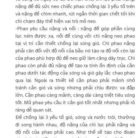
nặng để đủ sức neo chiếc phao chống lại 3 yếu tố trên
và nặng để chìm nhanh, rút ngắn thời gian chết tới khi
chì chạm đáy thể hiện vai trò mỏ neo.
-Phao yêu cầu nặng và nổi : nặng để góp phần cùng
lục ném được xa, nổi để cùng với chì nặng neo phao
tại vị trí cần thiết chống lại sóng gió. Chì phao nặng
phải cân đối với độ nổi của bầu nó tạo ra độ nổi còn lại
của phao phù hợp đủ để neo giữ làm căng dây trục. Chì
phao còn phải đủ nặng để tạo ra tính ổn định của cần
phao dưới tác động của sóng và gió gây lắc chao phao
qua lại. Ngoài ra thiết kế cần phao phải mảnh nhỏ
tránh cản gió và sóng nhưng phải chịu được va đập
lớn. Cần phao càng mảnh, càng dài càng triệt tiêu sóng
tốt. Mũ phao yêu cầu ít cản gió tốt nhất nhưng phải rõ
ràng dễ quan sát.
Để chống lại 3 yếu tố gió, sóng và nước trôi, thường
đi song hành nhau, độ nặng của chì lục phải nặng và
độ nổi của phao phải cao. Như thế sẽ tạo cho đoạn