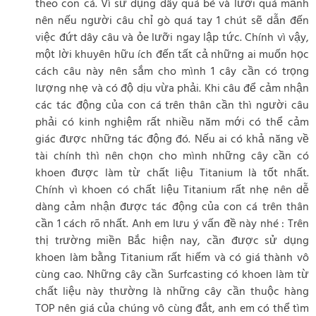
theo con cá. Vì sử dụng dây quá bé và lưỡi quá mảnh
nên nếu người câu chỉ gò quá tay 1 chút sẽ dẫn đến
việc đứt dây câu và ỏe lưỡi ngay lập tức. Chính vì vậy,
một lời khuyên hữu ích đến tất cả những ai muốn học
cách câu này nên sắm cho mình 1 cây cần có trọng
lượng nhẹ và có độ dịu vừa phải. Khi câu để cảm nhận
các tác động của con cá trên thân cần thì người câu
phải có kinh nghiệm rất nhiều năm mới có thể cảm
giác được những tác động đó. Nếu ai có khả năng về
tài chính thì nên chọn cho mình những cây cần có
khoen được làm từ chất liệu Titanium là tốt nhất.
Chính vì khoen có chất liệu Titanium rất nhẹ nên dễ
dàng cảm nhận được tác động của con cá trên thân
cần 1 cách rõ nhất. Anh em lưu ý vấn đề này nhé : Trên
thị trường miền Bắc hiện nay, cần được sử dụng
khoen làm bằng Titanium rất hiếm và có giá thành vô
cùng cao. Những cây cần Surfcasting có khoen làm từ
chất liệu này thường là những cây cần thuộc hàng
TOP nên giá của chúng vô cùng đắt, anh em có thể tìm