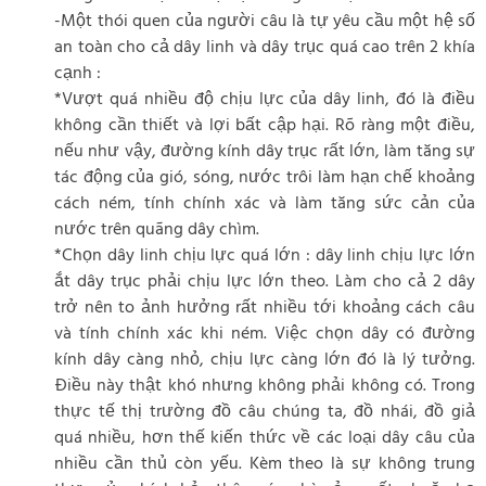
-Một thói quen của người câu là tự yêu cầu một hệ số
an toàn cho cả dây linh và dây trục quá cao trên 2 khía
cạnh :
*Vượt quá nhiều độ chịu lực của dây linh, đó là điều
không cần thiết và lợi bất cập hại. Rõ ràng một điều,
nếu như vậy, đường kính dây trục rất lớn, làm tăng sự
tác động của gió, sóng, nước trôi làm hạn chế khoảng
cách ném, tính chính xác và làm tăng sức cản của
nước trên quãng dây chìm.
*Chọn dây linh chịu lực quá lớn : dây linh chịu lực lớn
ắt dây trục phải chịu lực lớn theo. Làm cho cả 2 dây
trở nên to ảnh hưởng rất nhiều tới khoảng cách câu
và tính chính xác khi ném. Việc chọn dây có đường
kính dây càng nhỏ, chịu lực càng lớn đó là lý tưởng.
Điều này thật khó nhưng không phải không có. Trong
thực tế thị trường đồ câu chúng ta, đồ nhái, đồ giả
quá nhiều, hơn thế kiến thức về các loại dây câu của
nhiều cần thủ còn yếu. Kèm theo là sự không trung