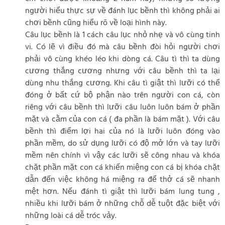
người hiểu thực sự về đánh lục bềnh thì không phải ai
chơi bềnh cũng hiểu rõ về loại hình này.
Câu lục bềnh là 1 cách câu lục nhỏ nhẹ và vô cùng tinh
vi. Có lẽ vì điều đó mà câu bềnh đòi hỏi người chơi
phải vô cùng khéo léo khi dòng cá. Câu tì thì ta dùng
cương thắng cương nhưng với câu bềnh thì ta lại
dùng nhu thắng cương. Khi câu tì giật thì lưỡi có thể
đóng ở bất cứ bộ phận nào trên người con cá, còn
riêng với câu bềnh thì lưỡi câu luôn luôn bám ở phần
mặt và cằm của con cá ( đa phần là bám mặt ). Với câu
bềnh thì điểm lợi hai của nó là lưỡi luôn đóng vào
phần mềm, do sử dụng lưỡi có độ mở lớn và tay lưỡi
mềm nên chính vì vậy các lưỡi sẽ công nhau và khóa
chặt phần mặt con cá khiến miệng con cá bị khóa chặt
dẫn đến việc không há miệng ra để thở cá sẽ nhanh
mệt hơn. Nếu đánh tì giật thì lưỡi bám lung tung ,
nhiều khi lưỡi bám ở những chỗ dễ tuột đặc biệt với
những loài cá dễ tróc vảy.