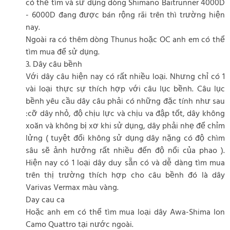
có thể tìm và sử dụng dòng Shimano Baitrunner 4000D
- 6000D đang được bán rộng rãi trên thì trường hiện
nay.
Ngoài ra có thêm dòng Thunus hoặc OC anh em có thể
tìm mua để sử dụng.
3. Dây câu bềnh
Với dây câu hiện nay có rất nhiều loại. Nhưng chỉ có 1
vài loại thực sự thích hợp với câu lục bềnh. Câu lục
bềnh yêu cầu dây câu phải có những đặc tính như sau
:cỡ dây nhỏ, độ chịu lực và chịu va đập tốt, dây không
xoăn và không bị xơ khi sử dụng, dây phải nhẹ để chỉm
lửng ( tuyệt đối không sử dụng dây nặng có độ chìm
sâu sẽ ảnh hưởng rất nhiều đến độ nổi của phao ).
Hiện nay có 1 loại dây duy sẵn có và dễ dàng tìm mua
trên thị trường thích hợp cho câu bềnh đó là dây
Varivas Vermax màu vàng.
Day cau ca
Hoặc anh em có thể tìm mua loại dây Awa-Shima Ion
Camo Quattro tại nước ngoài.