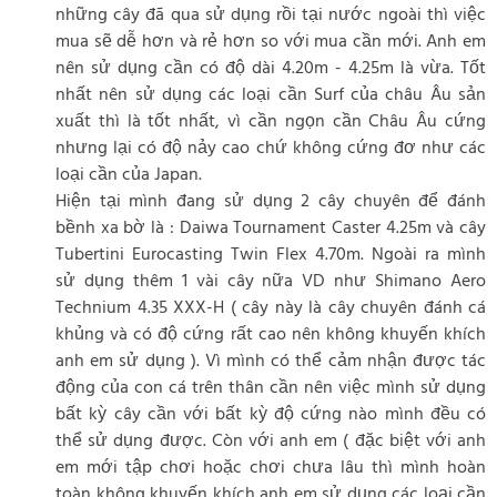
những cây đã qua sử dụng rồi tại nước ngoài thì việc
mua sẽ dễ hơn và rẻ hơn so với mua cần mới. Anh em
nên sử dụng cần có độ dài 4.20m - 4.25m là vừa. Tốt
nhất nên sử dụng các loại cần Surf của châu Âu sản
xuất thì là tốt nhất, vì cần ngọn cần Châu Âu cứng
nhưng lại có độ nảy cao chứ không cứng đơ như các
loại cần của Japan.
Hiện tại mình đang sử dụng 2 cây chuyên để đánh
bềnh xa bờ là : Daiwa Tournament Caster 4.25m và cây
Tubertini Eurocasting Twin Flex 4.70m. Ngoài ra mình
sử dụng thêm 1 vài cây nữa VD như Shimano Aero
Technium 4.35 XXX-H ( cây này là cây chuyên đánh cá
khủng và có độ cứng rất cao nên không khuyến khích
anh em sử dụng ). Vì mình có thể cảm nhận được tác
động của con cá trên thân cần nên việc mình sử dụng
bất kỳ cây cần với bất kỳ độ cứng nào mình đều có
thể sử dụng được. Còn với anh em ( đặc biệt với anh
em mới tập chơi hoặc chơi chưa lâu thì mình hoàn
toàn không khuyến khích anh em sử dụng các loại cần