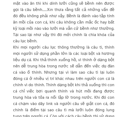
mặt vào ăn thì khi dính lưỡi cũng sẽ bềnh nên được
gọi là câu bềnh......Xin thưa rằng tất cả những vấn đề
đó đều không phải như vậy. Bềnh là đánh vào tập tính
ăn mồi của con cá, khi câu không cần mắc ốc hay bất
kỳ loại mồi nào vào lưỡi mà vẫn cứ bềnh như thường.
Tại sao lại như vậy thì đó mới chính là chìa khóa của
câu lục bềnh.
Khi mọi người câu lục thông thường là câu tì, thính
mọi người sử dụng phần lớn là các loại bột và hương
liệu dụ cá. Khi thả thính xuống hồ, vì thính ở dạng bột
nên dễ trung hòa trong nước sẽ dẫn đến việc dụ đàn
cá vào ổ thính. Nhưng tại vì làm sao câu tì lại luôn
đóng cá ở nhiều vị trí khác nhau trên người con cá là
chính vì do thính. Thính dạng bột khi thả xuống thì con
cá chỉ việc bơi quanh thính và hút mồi đang được
trung hòa và tỏa ra nổi lập lờ trong nước. Khi đó con
cá chạm vào dây link và người câu sẽ giật con cá, đó
chính là điểm tại sao câu tì mà lưỡi luôn đóng lung
tung trên người cá. Còn với cách câu bềnh thì sử dụng