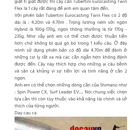
giật tì giật được thì cây cần Tubertini Eurocasting Twin
Flex là 1 cây rất đáng để anh em quan tâm đến.
Với phiên bản Tubertini Eurocasting Twin Flex có 2 độ
dài là : 4.20m và 4.70m . Trọng lượng ném với ngọn
Hybrid là 100g-170g, ngọn thông thường là từ 170g -
235g. Như vậy anh em có thể chơi được thuận tiện
hơn chứ không bị quá gò bó trong 1 kiểu câu. Ở đây
mình sử dụng phiên bản có độ dài 4.70m để đánh ở
những cự ly rất xa mà các cần ngắn hơn không đánh
được đến. Cây này thích hợp cho những ai câu bềnh
và săn cá khủng vì sự tiện lợi và tính năng ở cần 2
ngọn.
Anh em có thể chọn những dòng cần của Shimano như
: Spin Power CX, Surf Leader EV..... Nói chung việc chọn
lựa cần thì còn tùy thuộc vào khả năng tài chính và sở
thích của từng người.
Day cau ca