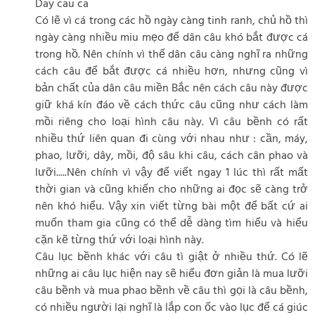
Day cau ca
Có lẽ vì cá trong các hồ ngày càng tinh ranh, chủ hồ thì
ngày càng nhiều miu mẹo để dân câu khó bắt được cá
trong hồ. Nên chính vì thế dân câu càng nghĩ ra những
cách câu để bắt được cá nhiều hơn, nhưng cũng vì
bản chất của dân câu miền Bắc nên cách câu này được
giữ khá kín đáo về cách thức câu cũng như cách làm
mồi riêng cho loại hình câu này. Vì câu bềnh có rất
nhiều thứ liên quan đi cùng với nhau như : cần, máy,
phao, lưỡi, dây, mồi, độ sâu khi câu, cách cân phao và
lưỡi.....Nên chính vì vậy để viết ngay 1 lúc thì rất mất
thời gian và cũng khiến cho những ai đọc sẽ càng trở
nên khó hiểu. Vậy xin viết từng bài một để bất cứ ai
muốn tham gia cũng có thể dễ dàng tìm hiểu và hiểu
cặn kẽ từng thứ với loại hình này.
Câu lục bềnh khác với câu tì giật ở nhiều thứ. Có lẽ
những ai câu lục hiện nay sẽ hiểu đơn giản là mua lưỡi
câu bềnh và mua phao bềnh về câu thì gọi là câu bềnh,
có nhiều người lại nghĩ là lắp con ốc vào lục để cá giúc