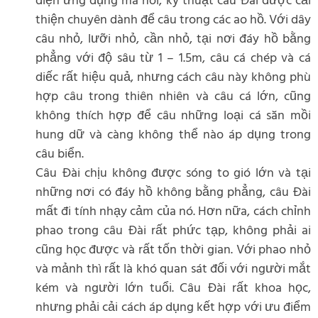
diện ứng dụng mà nói, kỹ thuật câu Đài được cải
thiện chuyên dành để câu trong các ao hồ. Với dây
câu nhỏ, lưỡi nhỏ, cần nhỏ, tại nơi đáy hồ bằng
phẳng với độ sâu từ 1 – 1.5m, câu cá chép và cá
diếc rất hiệu quả, nhưng cách câu này không phù
hợp câu trong thiên nhiên và câu cá lớn, cũng
không thích hợp để câu những loại cá săn mồi
hung dữ và càng không thể nào áp dụng trong
câu biển.
Câu Đài chịu không được sóng to gió lớn và tại
những nơi có đáy hồ không bằng phẳng, câu Đài
mất đi tính nhạy cảm của nó. Hơn nữa, cách chỉnh
phao trong câu Đài rất phức tạp, không phải ai
cũng học được và rất tốn thời gian. Với phao nhỏ
và mảnh thì rất là khó quan sát đối với người mắt
kém và người lớn tuổi. Câu Đài rất khoa học,
nhưng phải cải cách áp dụng kết hợp với ưu điểm