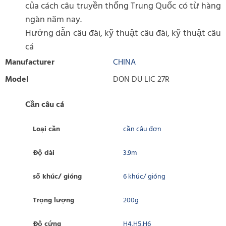
của cách câu truyền thống Trung Quốc có từ hàng
ngàn năm nay.
Hướng dẫn câu đài, kỹ thuật câu đài, kỹ thuật câu
cá
Manufacturer
CHINA
Model
DON DU LIC 27R
Cần câu cá
Loại cần
cần câu đơn
Độ dài
3.9m
số khúc/ gióng
6 khúc/ gióng
Trọng lượng
200g
Độ cứng
H4,H5,H6