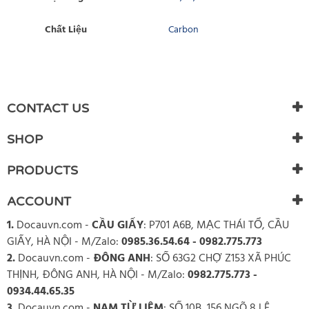
Chất Liệu
Carbon
WRITE REVIEW
There are currently no product reviews. Be the first who write
CONTACT US
review
SHOP
PRODUCTS
ACCOUNT
1.
Docauvn.com
-
CẦU GIẤY
: P701 A6B, MẠC THÁI TỔ, CẦU
GIẤY, HÀ NỘI - M/Zalo:
0985.36.54.64 - 0982.775.773
2.
Docauvn.com
-
ĐÔNG ANH
: SỐ 63G2 CHỢ Z153 XÃ PHÚC
THỊNH, ĐÔNG ANH, HÀ NỘI - M/Zalo:
0982.775.773 -
0934.44.65.35
3.
Docauvn.com
-
NAM TỪ LIÊM
: SỐ 10B, 156 NGÕ 8 LÊ