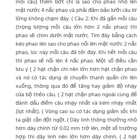
mồi câu) thêm bớt chì lá sao cho phao nhô lên
mặt nước 4 nấc phao và phải đảm bảo lưỡi câu lơ
lửng không chạm đáy. ( Câu 2: Khi đã gắn mồi câu
(trọng lượng mồi câu lớn hơn 2 nấc phao) thì
phao sẽ chìm dưới mặt nước. Tìm đáy bằng cách
kéo phao lên sao cho phao nổi lên mặt nước 2 nấc
phao, lúc này mồi câu đã tới đáy. Khi hết mồi câu
thì phao sẽ nổi lên 4 nấc phao. Một số điều cần
lưu ý ( 2 hạt chặn chì nên lớn hơn hạt chặn phao
và nó có tác dụng di chuyển thanh quấn chì lên
xuống, thông qua đó để tăng hay giảm độ nhạy
của bộ thẻo câu. ( 2 hạt chặn phao ngoài cùng để
đánh dấu điểm câu nhạy nhất và kém nhạy nhất
(lụt nhất). ( Vòng cao su có tác dụng giảm sốc khi
ta giật cần đột ngột. ( Dây linh thông thường nhỏ
hơn dây chính từ 0.02 mm trở lên, một số trường
hợp thì dây linh nên lớn hơn dây chính. ( 2 hạt