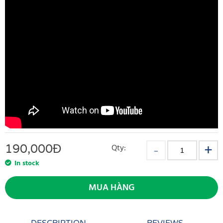
190,000
Đ
Qty:
In stock
MUA HÀNG