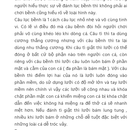
người hiểu thực sự về đánh lục bềnh thì không phải ai
chơi bềnh cũng hiểu rõ về loại hình này.
Câu lục bềnh là 1 cách câu lục nhỏ nhẹ và vô cùng tinh
vi. Có lẽ vì điều đó mà câu bềnh đòi hỏi người chơi
phải vô cùng khéo léo khi dòng cá. Câu tì thì ta dùng
cương thắng cương nhưng với câu bềnh thì ta lại
dùng nhu thắng cương. Khi câu tì giật thì lưỡi có thể
đóng ở bất cứ bộ phận nào trên người con cá, còn
riêng với câu bềnh thì lưỡi câu luôn luôn bám ở phần
mặt và cằm của con cá ( đa phần là bám mặt ). Với câu
bềnh thì điểm lợi hai của nó là lưỡi luôn đóng vào
phần mềm, do sử dụng lưỡi có độ mở lớn và tay lưỡi
mềm nên chính vì vậy các lưỡi sẽ công nhau và khóa
chặt phần mặt con cá khiến miệng con cá bị khóa chặt
dẫn đến việc không há miệng ra để thở cá sẽ nhanh
mệt hơn. Nếu đánh tì giật thì lưỡi bám lung tung ,
nhiều khi lưỡi bám ở những chỗ dễ tuột đặc biệt với
những loài cá dễ tróc vảy.