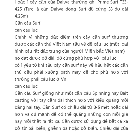
Hoặc 1 cây cần của Daiwa thường ghi Prime Surf T33-
425 (Tức là cần Daiwa dòng Surf độ cứng 33 độ dài
4.25m)
Cần câu Surf
can cau luc
Chính vì những đặc điểm trên cây cần surf thường
được các cần thủ Việt Nam tậu về để câu lục (một loại
hình câu rất đặc trưng của người Miền bắc Việt nam)
nó đạt được độ dài, độ cứng phù hợp với câu lục
có 1 yếu tố khi tậu cây cần surf này về hầu hết các cần
thủ đều phải xuống path may để cho phù hợp với
trường phái câu lục ở Vn
can cau luc
Cần câu Surf giống như một cần câu Spinning hay Bait
casting với tay cầm dài thích hợp với kiểu quăng mồi
bằng hai tay. Cần Surf có chiều dài từ 3-5 mét hoặc dài
hơn và đủ mạnh để có thể quăng những con mồi giả
hay mồi thật ra rất xa. Cần được sử dụng để bắt cá xa
bờ từ bãi biển, ghềnh đá hoặc bờ biển. Chiều dài của