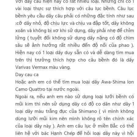
Với dây câu hiện nay có rất nhiều loại. Nhưng chỉ có 1
vài loại thực sự thích hợp với câu lục bềnh. Câu lục
bềnh yêu cầu dây câu phải có những đặc tính như sau
:cỡ dây nhỏ, độ chịu lực và chịu va đập tốt, dây không
xoăn và không bị xơ khi sử dụng, dây phải nhẹ để chỉm
lửng ( tuyệt đối không sử dụng dây nặng có độ chìm
sâu sẽ ảnh hưởng rất nhiều đến độ nổi của phao ).
Hiện nay có 1 loại dây duy sẵn có và dễ dàng tìm mua
trên thị trường thích hợp cho câu bềnh đó là dây
Varivas Vermax màu vàng.
Day cau ca
Hoặc anh em có thể tìm mua loại dây Awa-Shima Ion
Camo Quattro tại nước ngoài.
Ngoài ra, nếu anh em nào sử dụng loại lưỡi bềnh có
mũi kim thì nên sử dụng dây có độ co dãn như dây 1
loại dây màu trắng đục của Shimano ( vì mình không
dùng lưỡi mũi kim nên mình không rõ tên chính xác
của loại dây này ). Anh em câu lục ở miền Bắc có thể
liên hệ với bác Hạnh Chép để hỏi loại dây này vì hội