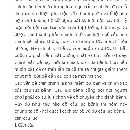
nuôi các thức ăn công nghiệp. Những thứ để làm ra
thính câu bềnh là những loại ngũ cốc tự nhiên, được ủ
lên men và được pha trộn với thành phần và tỉ lệ phù
hợp chứ không hề sử dụng bất kỳ loại bột hay bất kỳ
loại mồi bột nào bán sẵn trên thị trường hiện nay. Do
được làm thành phần chính là từ các loại ngũ cốc nên
thính sẽ nặng, không hòa tan trong nước mà chỉ tỏa
hương. Nên chính vì thế con cá muốn ăn được thì bắt
buộc nó phải cắm mặt xuống nhặt và hút mồi sát đáy.
Chính vấn đề này mới là chìa khóa của bềnh. Còn nếu
muốn bắt cả cá mới lẫn cá cũ thì ta chỉ gia giảm thêm
chút mồi bột để dẫn dụ con cá mới mà thôi.
Các vấn đề trên chính là khái niệm cơ bản và chính xác
của câu lục bềnh. Câu lục bềnh cũng đòi hỏi người
chơi phải có sự lựa chọn về đồ chuyên cho đánh bềnh.
Vậy đồ như thế nào để câu lục bềnh thì hôm nay
chúng ta sẽ khái quát 1 cách sơ bộ về đồ câu lục bềnh.
can cau luc
1. Cần câu