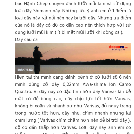
bác Hạnh Chép chuyên đánh lưỡi mũi kim và sử dụng
loại dây Shimano này. Nhưng lưu ý anh em ở 1 điểm là
loại dây này rất nổi nên hay bị trôi dây. Nhưng ưu điểm
của nó là dây có độ co dãn cao nên thích hợp với sử
dụng lưỡi mũi kim ( ít bị mất mũi lưỡi khi dòng cá ).
Day cau ca
Hiện tại thì mình đang đánh bềnh ở cỡ lưỡi số 6 nên
mình dùng cỡ dây 0,22mm Awa-shima Ion Camo
Quattro. Vì dây này có đặc tính hơn dây Varivas là : bề
mặt có độ bóng cao, dây chịu lực tốt hơn Varivas,
không bị xoăn và nhanh xơ như Varivas, độ ngụy trang
trong nước tốt hơn, dây nhẹ, chìm nhanh nhưng lại
chìm lửng ( Varivas chìm chậm hơn nên dễ bị trôi dây ),
độ co dãn thấp hơn Varivas. Loại dây này anh em có