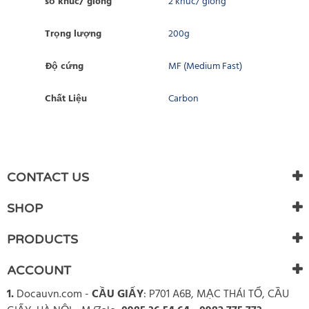
số khúc/ gióng
2 khúc/ gióng
Trọng lượng
200g
Độ cứng
MF (Medium Fast)
Chất Liệu
Carbon
WRITE REVIEW
There are currently no product reviews. Be the first who write
CONTACT US
review
SHOP
PRODUCTS
ACCOUNT
1.
Docauvn.com
-
CẦU GIẤY
: P701 A6B, MẠC THÁI TỔ, CẦU