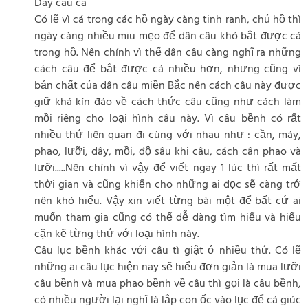
Day cau ca
Có lẽ vì cá trong các hồ ngày càng tinh ranh, chủ hồ thì
ngày càng nhiều miu mẹo để dân câu khó bắt được cá
trong hồ. Nên chính vì thế dân câu càng nghĩ ra những
cách câu để bắt được cá nhiều hơn, nhưng cũng vì
bản chất của dân câu miền Bắc nên cách câu này được
giữ khá kín đáo về cách thức câu cũng như cách làm
mồi riêng cho loại hình câu này. Vì câu bềnh có rất
nhiều thứ liên quan đi cùng với nhau như : cần, máy,
phao, lưỡi, dây, mồi, độ sâu khi câu, cách cân phao và
lưỡi.....Nên chính vì vậy để viết ngay 1 lúc thì rất mất
thời gian và cũng khiến cho những ai đọc sẽ càng trở
nên khó hiểu. Vậy xin viết từng bài một để bất cứ ai
muốn tham gia cũng có thể dễ dàng tìm hiểu và hiểu
cặn kẽ từng thứ với loại hình này.
Câu lục bềnh khác với câu tì giật ở nhiều thứ. Có lẽ
những ai câu lục hiện nay sẽ hiểu đơn giản là mua lưỡi
câu bềnh và mua phao bềnh về câu thì gọi là câu bềnh,
có nhiều người lại nghĩ là lắp con ốc vào lục để cá giúc