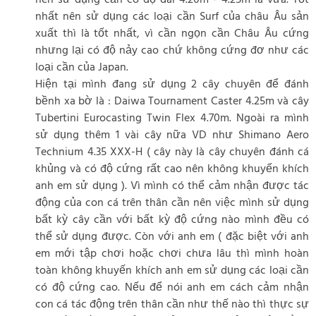
nên sử dụng cần có độ dài 4.20m - 4.25m là vừa. Tốt
nhất nên sử dụng các loại cần Surf của châu Âu sản
xuất thì là tốt nhất, vì cần ngọn cần Châu Âu cứng
nhưng lại có độ nảy cao chứ không cứng đơ như các
loại cần của Japan.
Hiện tại mình đang sử dụng 2 cây chuyên để đánh
bềnh xa bờ là : Daiwa Tournament Caster 4.25m và cây
Tubertini Eurocasting Twin Flex 4.70m. Ngoài ra mình
sử dụng thêm 1 vài cây nữa VD như Shimano Aero
Technium 4.35 XXX-H ( cây này là cây chuyên đánh cá
khủng và có độ cứng rất cao nên không khuyến khích
anh em sử dụng ). Vì mình có thể cảm nhận được tác
động của con cá trên thân cần nên việc mình sử dụng
bất kỳ cây cần với bất kỳ độ cứng nào mình đều có
thể sử dụng được. Còn với anh em ( đặc biệt với anh
em mới tập chơi hoặc chơi chưa lâu thì mình hoàn
toàn không khuyến khích anh em sử dụng các loại cần
có độ cứng cao. Nếu để nói anh em cách cảm nhận
con cá tác động trên thân cần như thế nào thì thực sự