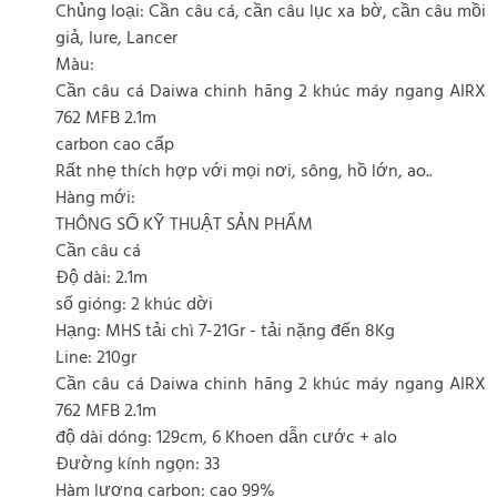
Chủng loại: Cần câu cá, cần câu lục xa bờ, cần câu mồi
giả, lure, Lancer
Màu:
Cần câu cá Daiwa chinh hãng 2 khúc máy ngang AIRX
762 MFB 2.1m
carbon cao cấp
Rất nhẹ thích hợp với mọi nơi, sông, hồ lớn, ao..
Hàng mới:
THÔNG SỐ KỸ THUẬT SẢN PHẨM
Cần câu cá
Độ dài: 2.1m
số gióng: 2 khúc dời
Hạng: MHS tải chì 7-21Gr - tải nặng đến 8Kg
Line: 210gr
Cần câu cá Daiwa chinh hãng 2 khúc máy ngang AIRX
762 MFB 2.1m
độ dài dóng: 129cm, 6 Khoen dẫn cước + alo
Đường kính ngọn: 33
Hàm lượng carbon: cao 99%