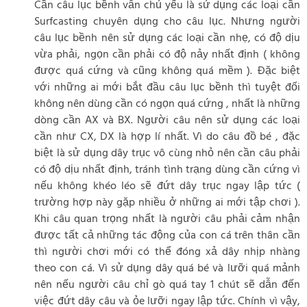
Cần câu lục bềnh vẫn chủ yếu là sử dụng các loại cần
Surfcasting chuyên dụng cho câu lục. Nhưng người
câu lục bềnh nên sử dụng các loại cần nhẹ, có độ dịu
vừa phải, ngọn cần phải có độ nảy nhất định ( không
được quá cứng và cũng không quá mềm ). Đặc biệt
với những ai mới bắt đầu câu lục bềnh thì tuyệt đối
không nên dùng cần có ngọn quá cứng , nhất là những
dòng cần AX và BX. Người câu nên sử dụng các loại
cần như CX, DX là hợp lí nhất. Vì do câu đồ bé , đặc
biệt là sử dụng dây trục vô cùng nhỏ nên cần câu phải
có độ dịu nhất định, tránh tình trạng dùng cần cứng vì
nếu không khéo léo sẽ đứt dây trục ngay lập tức (
trường hợp này gặp nhiều ở những ai mới tập chơi ).
Khi câu quan trọng nhất là người câu phải cảm nhận
được tất cả những tác động của con cá trên thân cần
thì người chơi mới có thể đóng xả dây nhịp nhàng
theo con cá. Vì sử dụng dây quá bé và lưỡi quá mảnh
nên nếu người câu chỉ gò quá tay 1 chút sẽ dẫn đến
việc đứt dây câu và ỏe lưỡi ngay lập tức. Chính vì vậy,