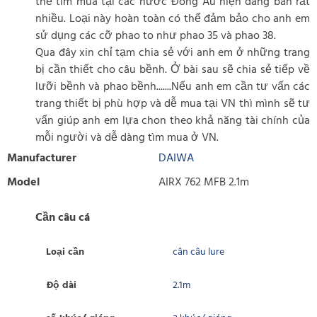
thể tìm mua tại các nước Đông Âu hiện đang bán rất
nhiều. Loại này hoàn toàn có thể đảm bảo cho anh em
sử dụng các cỡ phao to như phao 35 và phao 38.
Qua đây xin chỉ tạm chia sẻ với anh em ở những trang
bị cần thiết cho câu bềnh. Ở bài sau sẽ chia sẻ tiếp về
lưỡi bềnh và phao bềnh.......Nếu anh em cần tư vấn các
trang thiết bị phù hợp và dễ mua tại VN thì mình sẽ tư
vấn giúp anh em lựa chon theo khả năng tài chính của
mỗi người và dễ dàng tìm mua ở VN.
Manufacturer
DAIWA
Model
AIRX 762 MFB 2.1m
Cần câu cá
Loại cần
cân câu lure
Độ dài
2.1m