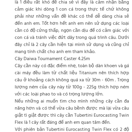
là 1 điều rất khó để chia sẻ vì đây là cảm nhận bằng
cảm giác khi dòng 1 con cá trong thực tế chứ không
phải như những vấn đề khác có thể dễ dàng chia sẻ
đến anh em. Tốt hơn hết anh em nên sử dụng các loại
cần có độ cứng thấp, ngọn cần dịu để có cảm giác với
con cá và tránh việc đứt dây trong quá trình câu. Dưới
đây chỉ là 2 cây cần hiện tại mình sử dụng và cũng chỉ
mang tính chất cho anh em tham khảo.
Cây Daiwa Tournament Caster 4.25m
Cây cần này có đặc điểm nhẹ, toàn bộ dàn khoen và gá
cài máy đều làm từ chất liệu Titanium nên thích hợp
câu ở khoảng cách không quá xa từ 30m - 60m . Trọng
lượng ném của cây này từ 100g - 225g thích hợp ném
với các loại phao to và có trọng lượng lớn.
Nếu những ai muốn tìm cho mình những cây cần đa
năng hơn và có thể vừa câu bềnh được mà lại vừa câu
giật tì giật được thì cây cần Tubertini Eurocasting Twin
Flex là 1 cây rất đáng để anh em quan tâm đến.
Với phiên bản Tubertini Eurocasting Twin Flex có 2 độ