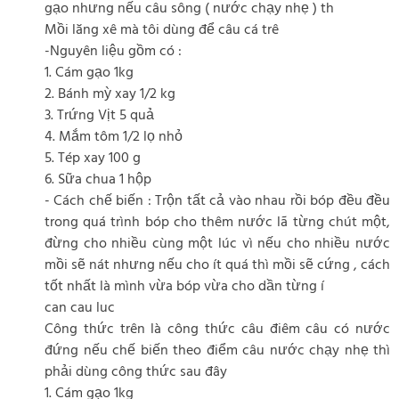
gạo nhưng nếu câu sông ( nước chạy nhẹ ) th
Mồi lăng xê mà tôi dùng để câu cá trê
-Nguyên liệu gồm có :
1. Cám gạo 1kg
2. Bánh mỳ xay 1/2 kg
3. Trứng Vịt 5 quả
4. Mắm tôm 1/2 lọ nhỏ
5. Tép xay 100 g
6. Sữa chua 1 hộp
- Cách chế biến : Trộn tất cả vào nhau rồi bóp đều đều
trong quá trình bóp cho thêm nước lã từng chút một,
đừng cho nhiều cùng một lúc vì nếu cho nhiều nước
mồi sẽ nát nhưng nếu cho ít quá thì mồi sẽ cứng , cách
tốt nhất là mình vừa bóp vừa cho dần từng í
can cau luc
Công thức trên là công thức câu điêm câu có nước
đứng nếu chế biến theo điểm câu nước chạy nhẹ thì
phải dùng công thức sau đây
1. Cám gạo 1kg