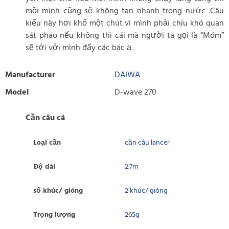
mồi mình cũng sẽ không tan nhanh trong nước .Câu
kiểu này hơi khổ một chút vì mình phải chịu khó quan
sát phao nếu không thì cái mà người ta gọi là “Móm”
sẽ tới với mình đấy các bác ạ .
Manufacturer
DAIWA
Model
D-wave 270
Cần câu cá
Loại cần
cần câu lancer
Độ dài
2.7m
số khúc/ gióng
2 khúc/ gióng
Trọng lượng
265g