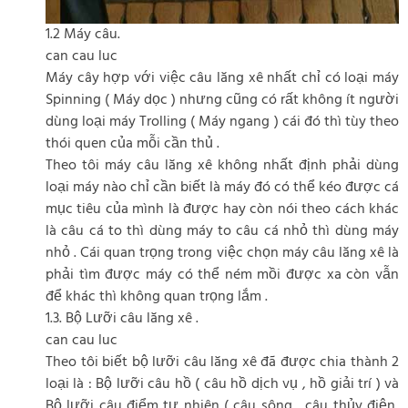
1.2 Máy câu.
can cau luc
Máy cây hợp với việc câu lăng xê nhất chỉ có loại máy
Spinning ( Máy dọc ) nhưng cũng có rất không ít người
dùng loại máy Trolling ( Máy ngang ) cái đó thì tùy theo
thói quen của mỗi cần thủ .
Theo tôi máy câu lăng xê không nhất định phải dùng
loại máy nào chỉ cần biết là máy đó có thể kéo được cá
mục tiêu của mình là được hay còn nói theo cách khác
là câu cá to thì dùng máy to câu cá nhỏ thì dùng máy
nhỏ . Cái quan trọng trong việc chọn máy câu lăng xê là
phải tìm được máy có thể ném mồi được xa còn vẫn
để khác thì không quan trọng lắm .
1.3. Bộ Lưỡi câu lăng xê .
can cau luc
Theo tôi biết bộ lưỡi câu lăng xê đã được chia thành 2
loại là : Bộ lưỡi câu hồ ( câu hồ dịch vụ , hồ giải trí ) và
Bộ lưỡi câu điểm tự nhiên ( câu sông , câu thủy điện,