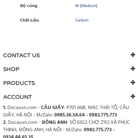
Độ cứng
M (Medium)
Chất Liệu
Carbon
WRITE REVIEW
There are currently no product reviews. Be the first who write
CONTACT US
review
SHOP
PRODUCTS
ACCOUNT
1.
Docauvn.com
-
CẦU GIẤY
: P701 A6B, MẠC THÁI TỔ, CẦU
GIẤY, HÀ NỘI - M/Zalo:
0985.36.54.64 - 0982.775.773
2.
Docauvn.com
-
ĐÔNG ANH
: SỐ 63G2 CHỢ Z153 XÃ PHÚC
THỊNH, ĐÔNG ANH, HÀ NỘI - M/Zalo:
0982.775.773 -
0934.44.65.35