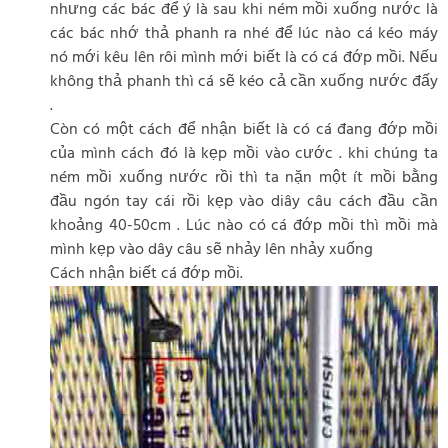
nhưng các bác để ý là sau khi ném mồi xuống nước là
các bác nhớ thả phanh ra nhé để lúc nào cá kéo máy
nó mới kêu lên rôi mình mới biết là có cá đớp mồi. Nếu
không thả phanh thì cá sẽ kéo cả cần xuống nước đấy
.
Còn có một cách để nhận biết là có cá đang đớp mồi
của mình cách đó là kẹp mồi vào cước . khi chúng ta
ném mồi xuống nước rồi thì ta nặn một ít mồi bằng
đầu ngón tay cái rồi kẹp vào diây câu cách đầu cần
khoảng 40-50cm . Lúc nào có cá đớp mồi thì mồi mà
mình kẹp vào dây câu sẽ nhảy lên nhảy xuống
Cách nhận biết cá đớp mồi.