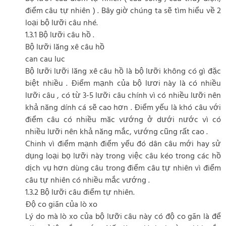
điểm câu tự nhiên ) . Bây giờ chúng ta sẽ tìm hiểu về 2
loại bộ lưỡi câu nhé.
1.3.1 Bộ lưỡi câu hồ .
Bộ lưỡi lăng xê câu hồ
can cau luc
Bộ lưỡi lưỡi lăng xê câu hồ là bộ lưỡi không có gì đặc
biệt nhiều . Điểm mạnh của bộ lươi này là có nhiều
lưỡi câu , có từ 3-5 lưỡi câu chính vì có nhiều lưỡi nên
khả năng dính cá sẽ cao hơn . Điểm yếu là khó câu với
điểm câu có nhiều măc vướng ở dưới nước vì có
nhiều lưỡi nên khả năng mắc, vướng cũng rất cao .
Chinh vì điểm mạnh điểm yếu đó dân câu mới hay sử
dụng loại bọ lưỡi này trong việc câu kéo trong các hồ
dịch vụ hơn dùng câu trong điểm câu tự nhiên vì điểm
câu tự nhiên có nhiều mắc vướng .
1.3.2 Bộ lưỡi câu điểm tự nhiên.
Độ co giãn của lò xo
Lý do mà lò xo của bộ lưỡi câu này có độ co gãn là để