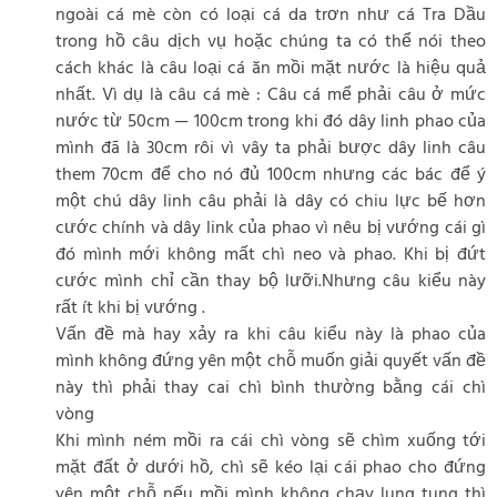
ngoài cá mè còn có loại cá da trơn như cá Tra Dầu
trong hồ câu dịch vụ hoặc chúng ta có thể nói theo
cách khác là câu loại cá ăn mồi mặt nước là hiệu quả
nhất. Vì dụ là câu cá mè : Câu cá mể phải câu ở mức
nước từ 50cm — 100cm trong khi đó dây linh phao của
mình đã là 30cm rôi vì vây ta phải bược dây linh câu
them 70cm để cho nó đủ 100cm nhưng các bác để ý
một chú dây linh câu phải là dây có chiu lực bế hơn
cước chính và dây link của phao vì nêu bị vướng cái gì
đó mình mới không mất chì neo và phao. Khi bị đứt
cước mình chỉ cần thay bộ lưỡi.Nhưng câu kiểu này
rất ít khi bị vướng .
Vấn đề mà hay xảy ra khi câu kiểu này là phao của
mình không đứng yên một chỗ muốn giải quyết vấn đề
này thì phải thay cai chì bình thường bằng cái chì
vòng
Khi mình ném mồi ra cái chì vòng sẽ chìm xuống tới
mặt đất ở dưới hồ, chì sẽ kéo lại cái phao cho đứng
yên một chỗ nếu mồi mình không chạy lung tung thì