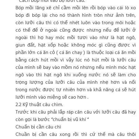
* Cách bóp mồi vào bộ lưỡi câu.
Bóp mồi lăng xê chỉ cầm mồi lên rồi bóp vào cái lò xo
bóp đi bóp lại cho nó thành hình tròn như ảnh trên,
còn lưỡi câu thì có thể nhét luôn vào trong môi hoặc
có thể để ở ngoài cũng được nhưng nếu để lưỡi ở
ngoài thì họ hay móc mồi tươi vào như là hạt ngô,
giun đất, hạt xốp hoặc không móc gì cũng được vì
phần lớn cá ăn cỏ ( cá ăn chay ) là thuộc loại cá ăn mồi
bằng cách hút mồi vì vậy lúc nó hút mồi là lưỡi câu
của mình sẽ bay vào mồm nó nhưng nếu mình móc hạt
ngô vào thì hạt ngô khi xuống nước nó sẽ làm cho
trọng lượng của lưỡi câu của mình nhẹ hơn và nổi
trong nước được tự nhiên hơn và khả năng cá sẽ hút
lưỡi mình vào miệng sẽ cao hơn .
2.2 Kỹ thuật câu chìm.
Trước khi câu phải lắp ráp cân câu với lưỡi câu đã hay
còn gọi là bước “chuẩn bị vũ khí “
Chuẩn bị cần câu chì
Chuần bị cần câu xong rồi thì cứ thế mà câu thôi