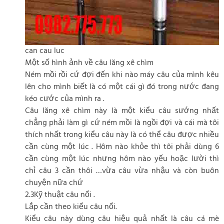
can cau luc
Một số hình ảnh về câu lăng xê chìm
Ném mồi rồi cứ đợi đến khi nào máy câu của mình kêu
lên cho mình biết là có một cái gì đó trong nước đang
kéo cước của mình ra .
Câu lăng xê chìm này là một kiểu câu sướng nhất
chẳng phải làm gì cứ ném mồi là ngồi đợi và cái mà tôi
thích nhất trong kiểu câu này là có thể câu được nhiều
cần cùng một lúc . Hôm nào khỏe thì tôi phải dùng 6
cần cùng một lúc nhưng hôm nào yếu hoặc lười thì
chỉ câu 3 cần thôi …vừa câu vừa nhậu và còn buôn
chuyện nữa chứ
2.3Kỹ thuật câu nổi .
Lắp cần theo kiểu câu nổi.
Kiểu câu này dùng câu hiệu quả nhất là câu cá mè