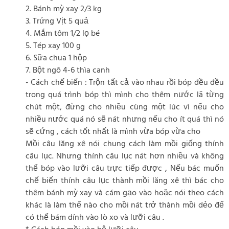
2. Bánh mỳ xay 2/3 kg
3. Trứng Vịt 5 quả
4. Mắm tôm 1/2 lọ bé
5. Tép xay 100 g
6. Sữa chua 1 hộp
7. Bột ngô 4-6 thìa canh
- Cách chế biến : Trộn tất cả vào nhau rồi bóp đều đều
trong quá trình bóp thì mình cho thêm nước lã từng
chút một, đừng cho nhiều cùng một lúc vì nếu cho
nhiều nước quá nó sẽ nát nhưng nếu cho ít quá thì nó
sẽ cứng , cách tốt nhất là mình vừa bóp vừa cho
Mồi câu lăng xê nói chung cách làm mồi giống thính
câu lục. Nhưng thính câu lục nát hơn nhiều và không
thể bóp vào lưỡi câu trực tiếp được , Nếu bác muốn
chế biến thính câu lục thành mồi lăng xê thì bác cho
thêm bánh mỳ xay và cám gạo vào hoặc nói theo cách
khác là làm thế nào cho mồi nát trở thành mồi dẻo để
có thể bám dính vào lò xo và lưỡi câu .