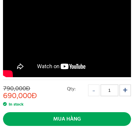
790,000Đ
Qty:
690,000
Đ
In stock
MUA HÀNG