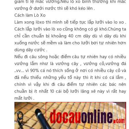
giàm tỉ lệ mắc vướng.Nếu lò xo bình thường khi mắc
vướng ở dưới nước thì sẽ khó kéo lên .
Cách làm Lò Xo
Làm xong lòxo thì mình sẽ tiếp tục lắp lưỡi vào lo xo .
Cách lắp lưỡi vào lò xo cũng không có gì khó.Chúng ta
chỉ cần chuẩn bị khoảng 40 cm dây dù vì dây dù khi
xuống nước sẽ mềm và làm cho lưỡi bơi tự nhiên hơn
dùng dây cước .
Nếu đi câu sông hoặc điểm câu tự nhiên hay có nhiều
vướng lắm như là vướng cây , vướng cỏ,vướng đá
..vv… vì 90% cá nó thích sống ở nơi có nhiều cây cỏ và
đã nếu thiếu những yếu tố này thì ít khi có cá lắm ,
chính vì vậy khi đi câu điểm tự nhiên các bác nên
chuần bị ít nhất 10 cái bộ lưỡi lăng xê này vì rất hay
mất lưỡi .