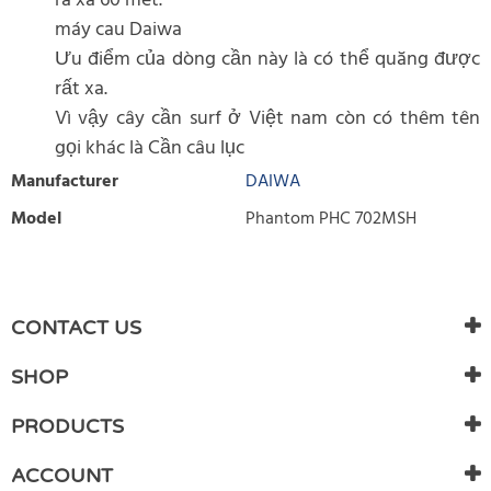
ra xa 60 mét.
máy cau Daiwa
Ưu điểm của dòng cần này là có thể quăng được
rất xa.
Vì vậy cây cần surf ở Việt nam còn có thêm tên
gọi khác là Cần câu lục
Manufacturer
DAIWA
Model
Phantom PHC 702MSH
WRITE REVIEW
There are currently no product reviews. Be the first who write
CONTACT US
review
SHOP
PRODUCTS
ACCOUNT