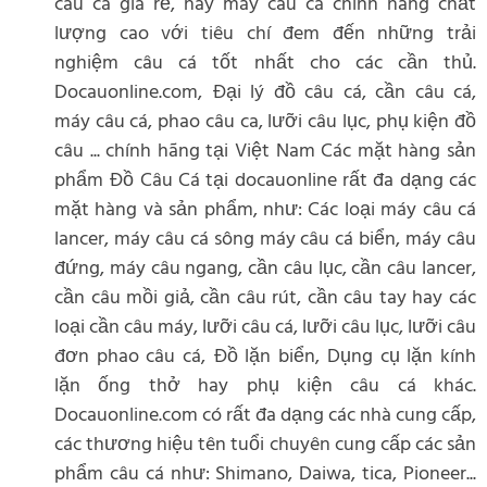
câu cá giá rẻ, hay máy câu cá chính hãng chất
lượng cao với tiêu chí đem đến những trải
nghiệm câu cá tốt nhất cho các cần thủ.
Docauonline.com, Đại lý đồ câu cá, cần câu cá,
máy câu cá, phao câu ca, lưỡi câu lục, phụ kiện đồ
câu ... chính hãng tại Việt Nam Các mặt hàng sản
phẩm Đồ Câu Cá tại docauonline rất đa dạng các
mặt hàng và sản phẩm, như: Các loại máy câu cá
lancer, máy câu cá sông máy câu cá biển, máy câu
đứng, máy câu ngang, cần câu lục, cần câu lancer,
cần câu mồi giả, cần câu rút, cần câu tay hay các
loại cần câu máy, lưỡi câu cá, lưỡi câu lục, lưỡi câu
đơn phao câu cá, Đồ lặn biển, Dụng cụ lặn kính
lặn ống thở hay phụ kiện câu cá khác.
Docauonline.com có rất đa dạng các nhà cung cấp,
các thương hiệu tên tuổi chuyên cung cấp các sản
phẩm câu cá như: Shimano, Daiwa, tica, Pioneer...