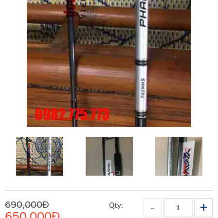
690,000Đ
Qty:
650,000
Đ