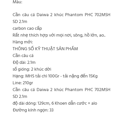
Màu:
Cần câu cá Daiwa 2 khúc Phantom PHC 702MSH
SD 2.1m
carbon cao cấp
Rất nhẹ thích hợp với mọi nơi, sông, hồ lớn, ao..
Hàng mới:
THÔNG SỐ KỸ THUẬT SẢN PHẨM
Cần câu cá
Độ dài: 2.1m
số gióng: 2 khúc dời
Hạng: MHS tải chì 100Gr - tải nặng đến 15Kg
Line: 210gr
Cần câu cá Daiwa 2 khúc Phantom PHC 702MSH
SD 2.1m
độ dài dóng: 129cm, 6 Khoen dẫn cước + alo
Đường kính ngọn: 33