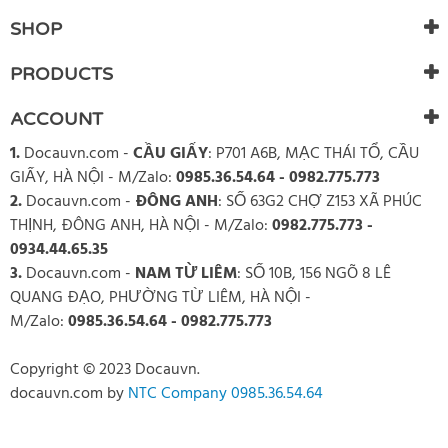
SHOP
PRODUCTS
ACCOUNT
1.
Docauvn.com
-
CẦU GIẤY
: P701 A6B, MẠC THÁI TỔ, CẦU
GIẤY, HÀ NỘI - M/Zalo:
0985.36.54.64 - 0982.775.773
2.
Docauvn.com
-
ĐÔNG ANH
: SỐ 63G2 CHỢ Z153 XÃ PHÚC
THỊNH, ĐÔNG ANH, HÀ NỘI - M/Zalo:
0982.775.773 -
0934.44.65.35
3.
Docauvn.com
-
NAM TỪ LIÊM
: SỐ 10B, 156 NGÕ 8 LÊ
QUANG ĐẠO, PHƯỜNG TỪ LIÊM, HÀ NỘI -
M/Zalo:
0985.36.54.64 - 0982.775.773
Copyright © 2023 Docauvn.
docauvn.com
by
NTC Company 0985.36.54.64