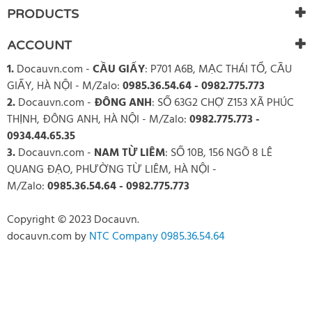
PRODUCTS
ACCOUNT
1.
Docauvn.com
-
CẦU GIẤY
: P701 A6B, MẠC THÁI TỔ, CẦU
GIẤY, HÀ NỘI - M/Zalo:
0985.36.54.64 - 0982.775.773
2.
Docauvn.com
-
ĐÔNG ANH
: SỐ 63G2 CHỢ Z153 XÃ PHÚC
THỊNH, ĐÔNG ANH, HÀ NỘI - M/Zalo:
0982.775.773 -
0934.44.65.35
3.
Docauvn.com
-
NAM TỪ LIÊM
: SỐ 10B, 156 NGÕ 8 LÊ
QUANG ĐẠO, PHƯỜNG TỪ LIÊM, HÀ NỘI -
M/Zalo:
0985.36.54.64 - 0982.775.773
Copyright © 2023 Docauvn.
docauvn.com
by
NTC Company 0985.36.54.64