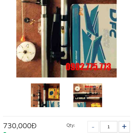
730,000
Đ
Qty: