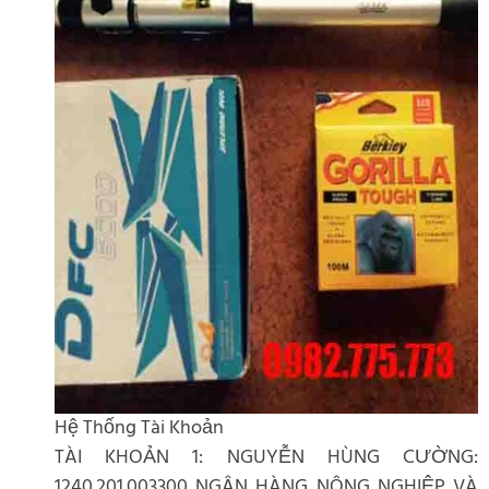
Hệ Thống Tài Khoản
TÀI KHOẢN 1: NGUYỄN HÙNG CƯỜNG:
1240.201.003300 NGÂN HÀNG NÔNG NGHIỆP VÀ