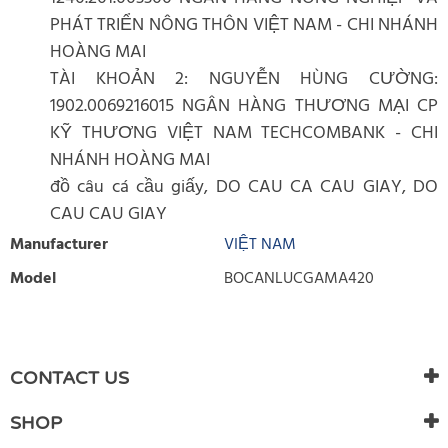
PHÁT TRIỂN NÔNG THÔN VIỆT NAM - CHI NHÁNH
HOÀNG MAI
TÀI KHOẢN 2: NGUYỄN HÙNG CƯỜNG:
1902.0069216015 NGÂN HÀNG THƯƠNG MẠI CP
KỸ THƯƠNG VIỆT NAM TECHCOMBANK - CHI
NHÁNH HOÀNG MAI
đồ câu cá cầu giấy, DO CAU CA CAU GIAY, DO
CAU CAU GIAY
Manufacturer
VIỆT NAM
Model
BOCANLUCGAMA420
WRITE REVIEW
There are currently no product reviews. Be the first who write
CONTACT US
review
SHOP