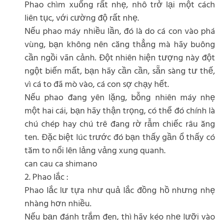
Phao chìm xuống rất nhẹ, nhô trở lại một cách
liên tục, với cường độ rất nhẹ.
Nếu phao máy nhiều lần, đó là do cá con vào phá
vùng, bạn không nên căng thẳng mà hãy buông
cần ngồi vãn cảnh. Đột nhiên hiện tượng này đột
ngột biến mất, bạn hãy cần cần, sẵn sàng tư thế,
vì cá to đã mò vào, cá con sợ chạy hết.
Nếu phao đang yên lặng, bỗng nhiên máy nhẹ
một hai cái, bạn hãy thận trọng, có thể đó chính là
chú chép hay chú trê đang rờ rẫm chiếc râu ăng
ten. Đặc biệt lúc trước đó bạn thấy gần ổ thấy có
tăm to nổi lên lảng vảng xung quanh.
can cau ca shimano
2. Phao lắc :
Phao lắc lư tựa như quả lắc đồng hồ nhưng nhẹ
nhàng hơn nhiều.
Nếu bạn đánh trắm đen, thì hãy kéo nhẹ lưỡi vào