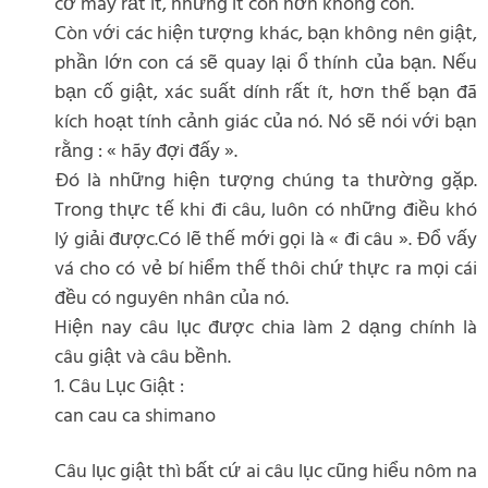
cơ may rất ít, nhưng ít còn hơn không còn.
Còn với các hiện tượng khác, bạn không nên giật,
phần lớn con cá sẽ quay lại ổ thính của bạn. Nếu
bạn cố giật, xác suất dính rất ít, hơn thế bạn đã
kích hoạt tính cảnh giác của nó. Nó sẽ nói với bạn
rằng : « hãy đợi đấy ».
Đó là những hiện tượng chúng ta thường gặp.
Trong thực tế khi đi câu, luôn có những điều khó
lý giải được.Có lẽ thế mới gọi là « đi câu ». Đổ vấy
vá cho có vẻ bí hiểm thế thôi chứ thực ra mọi cái
đều có nguyên nhân của nó.
Hiện nay câu lục được chia làm 2 dạng chính là
câu giật và câu bềnh.
1. Câu Lục Giật :
can cau ca shimano
Câu lục giật thì bất cứ ai câu lục cũng hiểu nôm na