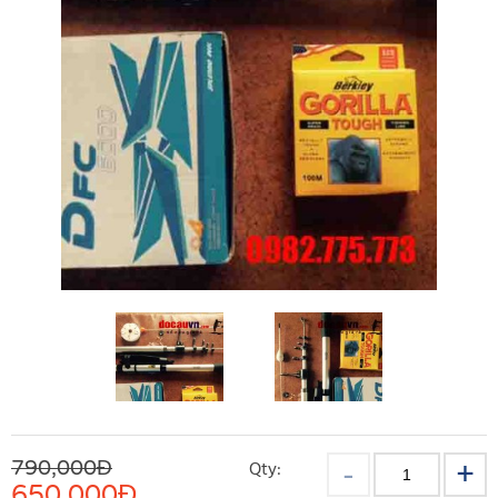
790,000Đ
Qty:
650,000
Đ