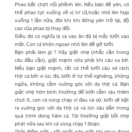
Phao bất chợt nổi phềnh lên. Nếu bạn để yên, có
thể phao tụt xuống về vị trí cũ,hoặc nhô lên hụp
xuống 1 lần nữa, đôi khi khi đứng yên trở lại, độ
cao của phao bị thay đổi.
Điều đó có nghĩa là cá vào ăn đã bị mắc lưỡi vào
mặt. Con cá khôn ngoan nhô lên để gỡ lưỡi.
Bạn phải làm gì ? Hãy giật nhẹ (nhấc cần trong
câu đầu cần), giật mạnh vừa phải khi câu xa bờ.
Nếu bạn giật mạnh, rất có thể lưỡi câu xé rách
thịt cá bởi vì lúc đó, lưỡi ở tư thế nghiêng, không
ngửa, không cắm vuông góc với da thịt cá. Bạn
giật nhẹ hơn bình thường để lưỡi cắm sâu thêm
chút ít, con cá vùng chạy vì đau và sợ, lưỡi sẽ bật
ra vuông góc với da thịt cá và lún sâu dần trong
quá trình dòng hãm cá. Tôi thường giật bồi nhẹ
phát nữa sau khi cá vùng chạy 1 đoạn.