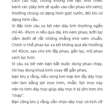
cách câu này, chúng không thể dẹt như chiếc
bánh rán (dây linh sẽ quấn vào cần phao khi ném);
thường chúng có dạng hình giọt nước, đôi khi có
dạng hình cầu.
Vì đặc tính câu xa bờ nên dây linh thường ngắn
chỉ 40- 45cm vì nếu quá dài, khi ném phao, lưỡi lục
nằm dưới sẽ rất nhũng nhẵng khó ném chuẩn.
Chính vì thế phao lục xa bờ không quá dài thường
chỉ 40cm, sao cho khi lắp phao, gắn lục, mũ phao
cách lục 5cm.
Vì câu xa bờ nên bạn bắt buộc dùng phao chạy,
tôi hay dùng khoá kinh xoay để gắn phao,
bạn lưu ý rằng, nếu vòng kim loại ôm lấy dây trục
nên làm bằng sợi inox trơn, nhẵn. Sợi inox này
nên to hơn dây trục giúp dây trục ít bị sờn hơn khi
“chạy”.
Bạn cũng lưu ý rằng, cần chọn dây trục có kích cỡ