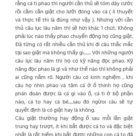
rằng cá tì phao thì người cần thủ sẽ tóm dây cước
rồi cầm cần giật cho lưỡi đóng vào cá ( lí thuyết
và thực tế thì là đúng như vậy ). Nhưng với cần
thủ câu lục lâu năm thì sẽ hơi khác 1 chút. Không
phải lúc nào thấy phao chuyển động họ cũng giật.
Đã từng có rất nhiều cần thủ khi đi câu thắc mắc
tại sao giật mà không thấy gì........ Với những người
câu lục lâu năm thì họ có kỹ năng đọc phao. Kỹ
năng đọc phao là gì và như thế nào thì không phải
ai cũng nắm rõ. Người câu có kinh nghiệm , khi
câu họ nhìn phao và tăm cá ở ổ thính họ cũng
phán đoán được là cá gì vào ổ, cá tì ở bộ phận
nào, cá to hay cá bé.....sau đó ngừoi câu sẽ tự
quyết định là có giật hay là không.
Câu giật thường hay động ổ sau mỗi lần giật
trúng hay trượt, ít khi bắt được cá to và đặc biệt
nhất là rất hiếm khi bắt được những con cá to đã