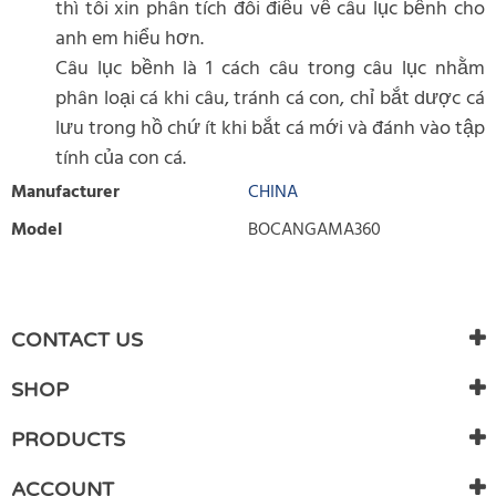
thì tôi xin phân tích đôi điều về câu lục bềnh cho
anh em hiểu hơn.
Câu lục bềnh là 1 cách câu trong câu lục nhằm
phân loại cá khi câu, tránh cá con, chỉ bắt dược cá
lưu trong hồ chứ ít khi bắt cá mới và đánh vào tập
tính của con cá.
Manufacturer
CHINA
Model
BOCANGAMA360
WRITE REVIEW
There are currently no product reviews. Be the first who write
CONTACT US
review
SHOP
PRODUCTS
ACCOUNT