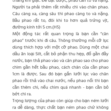
thẳng khi giật. Để đạt được, phao cần to và nặng.
Người ta phải thêm rất nhiều chì vào chân phao.
Câu càng xa, càng sâu thì phao càng to và nặng.
Bầu phao rất to, đôi khi to hơn quả trứng vịt,
đường kính tới 5 cm.(H5)
Một động tác rất quan trọng là bạn cần “cân
phao” trước khi đi câu. Thông thường mỗi cỡ lục
dùng thích hợp với một cỡ phao. Dùng một chai
dầu ăn loại 5lít, cắt bỏ phận thu hẹp, đổ gần đầy
nước, bạn thả phao vào và cân phao sao cho phao
chìm gần hết bầu phao, cách chân của cần phao
1cm là được. Sau đó bạn gắn lưỡi lục vào chân
phao rồi thả vào chai nước, nếu phao nổi thì bạn
cần thêm chì, nếu chìm quá nhanh - bạn cần bỏ
bớt chì ra.
Trọng lượng của phao còn giúp cho bạn ném lưỡi
ra dễ dàng, thực chất bạn ném phao chứ không