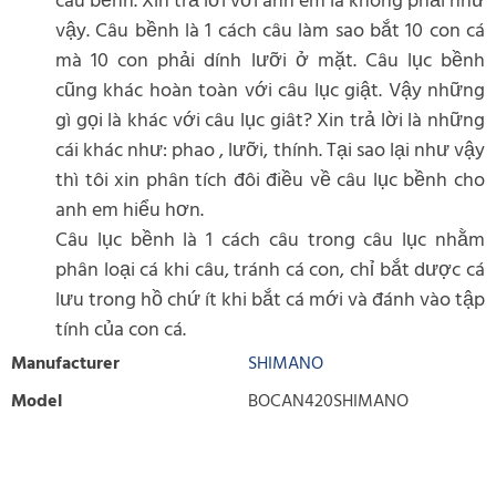
câu bềnh. Xin trả lời với anh em là không phải như
vậy. Câu bềnh là 1 cách câu làm sao bắt 10 con cá
mà 10 con phải dính lưỡi ở mặt. Câu lục bềnh
cũng khác hoàn toàn với câu lục giật. Vậy những
gì gọi là khác với câu lục giât? Xin trả lời là những
cái khác như: phao , lưỡi, thính. Tại sao lại như vậy
thì tôi xin phân tích đôi điều về câu lục bềnh cho
anh em hiểu hơn.
Câu lục bềnh là 1 cách câu trong câu lục nhằm
phân loại cá khi câu, tránh cá con, chỉ bắt dược cá
lưu trong hồ chứ ít khi bắt cá mới và đánh vào tập
tính của con cá.
Manufacturer
SHIMANO
Model
BOCAN420SHIMANO
WRITE REVIEW