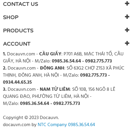
There are currently no product reviews. Be the first who write
CONTACT US
review
SHOP
PRODUCTS
ACCOUNT
1.
Docauvn.com
-
CẦU GIẤY
: P701 A6B, MẠC THÁI TỔ, CẦU
GIẤY, HÀ NỘI - M/Zalo:
0985.36.54.64 - 0982.775.773
2.
Docauvn.com
-
ĐÔNG ANH
: SỐ 63G2 CHỢ Z153 XÃ PHÚC
THỊNH, ĐÔNG ANH, HÀ NỘI - M/Zalo:
0982.775.773 -
0934.44.65.35
3.
Docauvn.com
-
NAM TỪ LIÊM
: SỐ 10B, 156 NGÕ 8 LÊ
QUANG ĐẠO, PHƯỜNG TỪ LIÊM, HÀ NỘI -
M/Zalo:
0985.36.54.64 - 0982.775.773
Copyright © 2023 Docauvn.
docauvn.com
by
NTC Company 0985.36.54.64