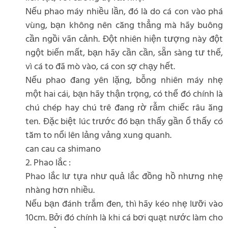
Nếu phao máy nhiều lần, đó là do cá con vào phá
vùng, bạn không nên căng thẳng mà hãy buông
cần ngồi vãn cảnh. Đột nhiên hiện tượng này đột
ngột biến mất, bạn hãy cần cần, sẵn sàng tư thế,
vì cá to đã mò vào, cá con sợ chạy hết.
Nếu phao đang yên lặng, bỗng nhiên máy nhẹ
một hai cái, bạn hãy thận trọng, có thể đó chính là
chú chép hay chú trê đang rờ rẫm chiếc râu ăng
ten. Đặc biệt lúc trước đó bạn thấy gần ổ thấy có
tăm to nổi lên lảng vảng xung quanh.
can cau ca shimano
2. Phao lắc :
Phao lắc lư tựa như quả lắc đồng hồ nhưng nhẹ
nhàng hơn nhiều.
Nếu bạn đánh trắm đen, thì hãy kéo nhẹ lưỡi vào
10cm. Bởi đó chính là khi cá bơi quạt nước làm cho