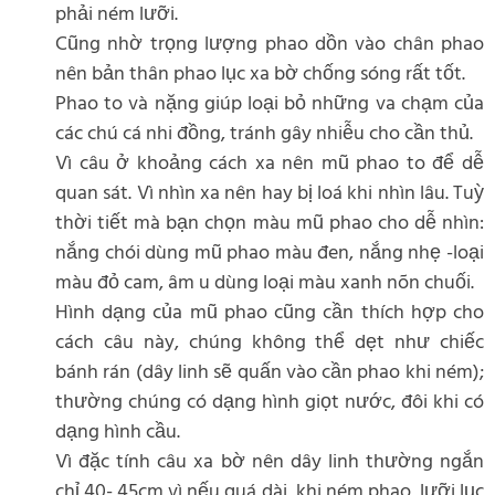
phải ném lưỡi.
Cũng nhờ trọng lượng phao dồn vào chân phao
nên bản thân phao lục xa bờ chống sóng rất tốt.
Phao to và nặng giúp loại bỏ những va chạm của
các chú cá nhi đồng, tránh gây nhiễu cho cần thủ.
Vì câu ở khoảng cách xa nên mũ phao to để dễ
quan sát. Vì nhìn xa nên hay bị loá khi nhìn lâu. Tuỳ
thời tiết mà bạn chọn màu mũ phao cho dễ nhìn:
nắng chói dùng mũ phao màu đen, nắng nhẹ -loại
màu đỏ cam, âm u dùng loại màu xanh nõn chuối.
Hình dạng của mũ phao cũng cần thích hợp cho
cách câu này, chúng không thể dẹt như chiếc
bánh rán (dây linh sẽ quấn vào cần phao khi ném);
thường chúng có dạng hình giọt nước, đôi khi có
dạng hình cầu.
Vì đặc tính câu xa bờ nên dây linh thường ngắn
chỉ 40- 45cm vì nếu quá dài, khi ném phao, lưỡi lục