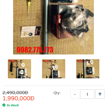
2,490,000Đ
Qty:
1,990,000
Đ
In stock