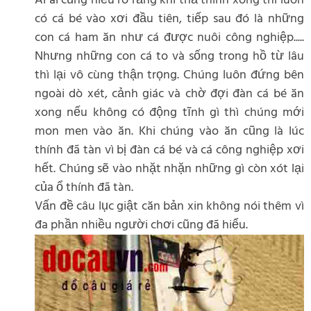
Ai ai cũng hiểu rõ rằng khi thả thính xong thì luôn
có cá bé vào xơi đầu tiên, tiếp sau đó là những
con cá ham ăn như cá được nuôi công nghiệp.....
Nhưng những con cá to và sống trong hồ từ lâu
thì lại vô cùng thận trọng. Chúng luôn đứng bên
ngoài dò xét, cảnh giác và chờ đợi đàn cá bé ăn
xong nếu không có động tĩnh gì thì chúng mới
mon men vào ăn. Khi chúng vào ăn cũng là lúc
thính đã tàn vì bị đàn cá bé và cá công nghiệp xơi
hết. Chúng sẽ vào nhặt nhặn những gì còn xót lại
của ổ thính đã tàn.
Vấn đề câu lục giật căn bản xin không nói thêm vì
đa phần nhiều người chơi cũng đã hiểu.