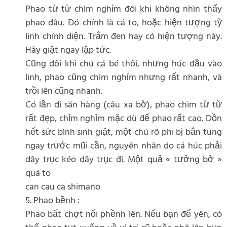
Phao từ từ chìm nghỉm đôi khi không nhìn thấy
phao đâu. Đó chính là cá to, hoặc hiện tượng tỳ
linh chính diện. Trắm đen hay có hiện tượng này.
Hãy giật ngay lập tức.
Cũng đôi khi chú cá bé thôi, nhưng húc đầu vào
linh, phao cũng chìm nghỉm nhưng rất nhanh, và
trồi lên cũng nhanh.
Có lần đi săn hàng (câu xa bờ), phao chìm từ từ
rất đẹp, chỉm nghỉm mặc dù để phao rất cao. Dồn
hết sức bình sinh giật, một chú rô phi bị bắn tung
ngay trước mũi cần, nguyên nhân do cá húc phải
dây trục kéo dây trục đi. Một quả « tưởng bở »
quá to
can cau ca shimano
5. Phao bềnh :
Phao bất chợt nổi phềnh lên. Nếu bạn để yên, có