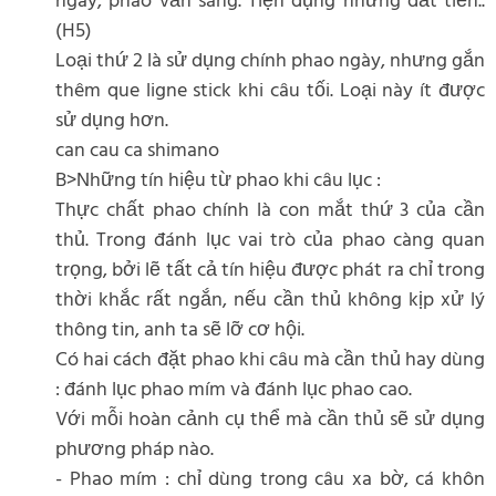
ngày, phao vẫn sáng. Tiện dụng nhưng đắt tiền..
(H5)
Loại thứ 2 là sử dụng chính phao ngày, nhưng gắn
thêm que ligne stick khi câu tối. Loại này ít được
sử dụng hơn.
can cau ca shimano
B>Những tín hiệu từ phao khi câu lục :
Thực chất phao chính là con mắt thứ 3 của cần
thủ. Trong đánh lục vai trò của phao càng quan
trọng, bởi lẽ tất cả tín hiệu được phát ra chỉ trong
thời khắc rất ngắn, nếu cần thủ không kịp xử lý
thông tin, anh ta sẽ lỡ cơ hội.
Có hai cách đặt phao khi câu mà cần thủ hay dùng
: đánh lục phao mím và đánh lục phao cao.
Với mỗi hoàn cảnh cụ thể mà cần thủ sẽ sử dụng
phương pháp nào.
- Phao mím : chỉ dùng trong câu xa bờ, cá khôn