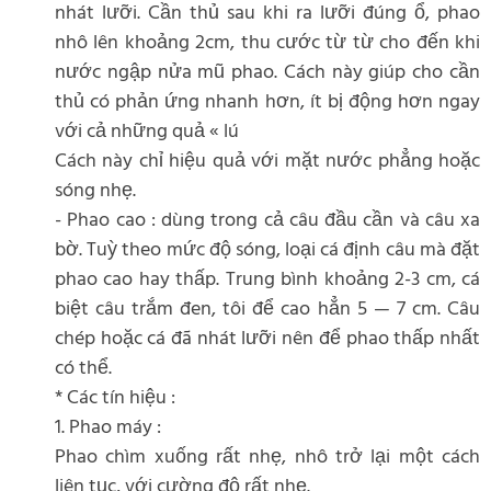
nhát lưỡi. Cần thủ sau khi ra lưỡi đúng ổ, phao
nhô lên khoảng 2cm, thu cước từ từ cho đến khi
nước ngập nửa mũ phao. Cách này giúp cho cần
thủ có phản ứng nhanh hơn, ít bị động hơn ngay
với cả những quả « lú
Cách này chỉ hiệu quả với mặt nước phẳng hoặc
sóng nhẹ.
- Phao cao : dùng trong cả câu đầu cần và câu xa
bờ. Tuỳ theo mức độ sóng, loại cá định câu mà đặt
phao cao hay thấp. Trung bình khoảng 2-3 cm, cá
biệt câu trắm đen, tôi để cao hẳn 5 — 7 cm. Câu
chép hoặc cá đã nhát lưỡi nên để phao thấp nhất
có thể.
* Các tín hiệu :
1. Phao máy :
Phao chìm xuống rất nhẹ, nhô trở lại một cách
liên tục, với cường độ rất nhẹ.