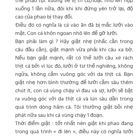
thể phao tụt xuống về vị trí cũ,hoặc nhô lên hụp
xuống 1 lần nữa, đôi khi khi đứng yên trở lại, độ
cao của phao bị thay đổi.
Điều đó có nghĩa là cá vào ăn đã bị mắc lưỡi vào
mặt. Con cá khôn ngoan nhô lên để gỡ lưỡi.
Bạn phải làm gì ? Hãy giật nhẹ (nhấc cần trong
câu đầu cần), giật mạnh vừa phải khi câu xa bờ.
Nếu bạn giật mạnh, rất có thể lưỡi câu xé rách
thịt cá bởi vì lúc đó, lưỡi ở tư thế nghiêng, không
ngửa, không cắm vuông góc với da thịt cá. Bạn
giật nhẹ hơn bình thường để lưỡi cắm sâu thêm
chút ít, con cá vùng chạy vì đau và sợ, lưỡi sẽ bật
ra vuông góc với da thịt cá và lún sâu dần trong
quá trình dòng hãm cá. Tôi thường giật bồi nhẹ
phát nữa sau khi cá vùng chạy 1 đoạn.
Thời điểm giật : tốt nhất nên giật khi phao đang
trong quá trình « đi lên », điều này có nghĩa lưỡi